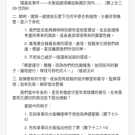
隱基底事件——大衛逃避掃羅追躲藏於洞內……（撒上廿三
29-廿四8）
二. 精明，謹慎－縱使岩石壁下方的平原也有植物，沙番非常機
警，甚少下來吃
1. 我們是否能夠精明辨別那些是短暫豐足，並且能謹慎
考量所帶來的風險，或身處該環境帶來的屬靈危機。
2. 魔鬼撒旦藉著各樣的環境，處境，挑戰來引誘我們疏
遠，懷疑，甚至離開我們所信的神。
3. 不把自己處於一個滿有試探的環境。
「務要謹守，儆醒。因為你們的仇敵魔鬼，如同吼叫的獅
子，遍地遊行，尋找可吞吃的人。」（彼前五8）
三. 發揮應有的守望－成長而有經驗的就作瞭望和看守，監察環
境；如有危險，瞬即發出警報
我們當中年長的，是否有擔起守望年青肢體的責任，在有需
要而又適切的情況底下提出規勸？
聖經中的例子：
1. 先知拿單向大衛轉達神不用他為神建聖殿（撒下七3-
5）
2. 先知拿單向大衛指出他犯了罪（撒下十二1-14）