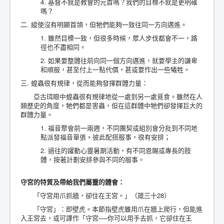
4. 基督不就是教會的元首嗎？我們的目標不就是更明確
嗎？
二. 縱使沒有明顯首領，但牠們能夠一致往同一方向邁進。
1. 雖然目標一致，但很多時候，眾人步伐都會不一，路
徑也不盡相同。
2. 如果要整體往前向同一個方向邁進，就要學主的謙卑
和順服，甚至付上一點代價，甚或要作出一些犧牲。
三. 蝗蟲很有規律，從而能夠發揮群體力量：
亞古珥眼中蝗蟲很有規律地從一處到另一處覓食。雖然在人
類歷史的角度，牠們都是害蟲，但在這群體中牠們卻發揮巨大的
群體力量。
1. 福音聚會前一兩週，不同團契或組別會分批到不同地
點派發福音單張。彼此配搭服事，很有安排；
2. 過往的躍動心靈暑期活動，有不同恩賜或專長的肢
體，按著計劃安排參與不同的服事。
守宮的特質及帶給我們屬靈的體會：
「守宮用爪抓牆，卻住在王宮。」（箴三十28）
「守宮」：即壁虎。本節指壁虎雖用爪在牆上爬行，但能進
入王宮去，或可譯作「守宮──你可以用手去抓，它卻住在王