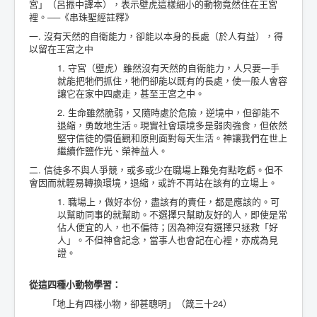
宮」（呂振中譯本），表示壁虎這樣細小的動物竟然住在王宮
裡。──《串珠聖經註釋》
一. 沒有天然的自衛能力，卻能以本身的長處（於人有益），得
以留在王宮之中
1. 守宮（壁虎）雖然沒有天然的自衛能力，人只要一手
就能把牠們抓住，牠們卻能以既有的長處，使一般人會容
讓它在家中四處走，甚至王宮之中。
2. 生命雖然脆弱，又隨時處於危險，逆境中，但卻能不
退縮，勇敢地生活。現實社會環境多是弱肉強食，但依然
堅守信徒的價值觀和原則面對每天生活。神讓我們在世上
繼續作鹽作光、榮神益人。
二. 信徒多不與人爭競，或多或少在職場上難免有點吃虧。但不
會因而就輕易轉換環境，退縮，或許不再站在該有的立場上。
1. 職場上，做好本份，盡該有的責任，都是應該的。可
以幫助同事的就幫助。不選擇只幫助友好的人，即使是常
佔人便宜的人，也不偏待；因為神沒有選擇只拯救「好
人」。不但神會記念，當事人也會記在心裡，亦成為見
證。
從這四種小動物學習：
「地上有四樣小物，卻甚聰明」（箴三十24）