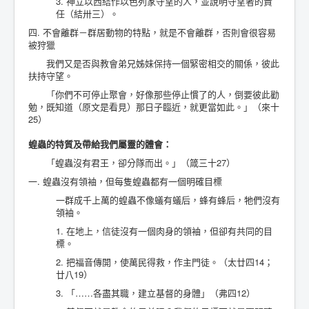
3. 神立以西結作以色列家守望的人，並說明守望者的責
任（結卅三）。
四. 不會離群－群居動物的特點，就是不會離群，否則會很容易
被狩獵
我們又是否與教會弟兄姊妹保持一個緊密相交的關係，彼此
扶持守望。
「你們不可停止聚會，好像那些停止慣了的人，倒要彼此勸
勉，既知道（原文是看見）那日子臨近，就更當如此。」（來十
25）
蝗蟲的特質及帶給我們屬靈的體會：
「蝗蟲沒有君王，卻分隊而出。」（箴三十27）
一. 蝗蟲沒有領袖，但每隻蝗蟲都有一個明確目標
一群成千上萬的蝗蟲不像蟻有蟻后，蜂有蜂后，牠們沒有
領袖。
1. 在地上，信徒沒有一個肉身的領袖，但卻有共同的目
標。
2. 把福音傳開，使萬民得救，作主門徒。（太廿四14；
廿八19）
3. 「……各盡其職，建立基督的身體」（弗四12）