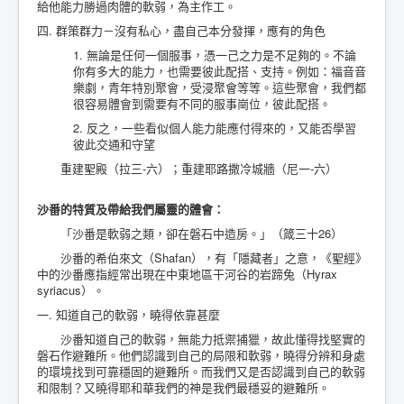
給他能力勝過肉體的軟弱，為主作工。
四. 群策群力－沒有私心，盡自己本分發揮，應有的角色
1. 無論是任何一個服事，憑一己之力是不足夠的。不論
你有多大的能力，也需要彼此配搭、支持。例如：福音音
樂劇，青年特別聚會，受浸聚會等等。這些聚會，我們都
很容易體會到需要有不同的服事崗位，彼此配搭。
2. 反之，一些看似個人能力能應付得來的，又能否學習
彼此交通和守望
重建聖殿（拉三-六）；重建耶路撒冷城牆（尼一-六）
沙番的特質及帶給我們屬靈的體會：
「沙番是軟弱之類，卻在磐石中造房。」（箴三十26）
沙番的希伯來文（Shafan），有「隱藏者」之意，《聖經》
中的沙番應指經常出現在中東地區干河谷的岩蹄兔（Hyrax
syriacus）。
一. 知道自己的軟弱，曉得依靠甚麼
沙番知道自己的軟弱，無能力抵禦捕獵，故此懂得找堅實的
磐石作避難所。他們認識到自己的局限和軟弱，曉得分辨和身處
的環境找到可靠穩固的避難所。而我們又是否認識到自己的軟弱
和限制？又曉得耶和華我們的神是我們最穩妥的避難所。