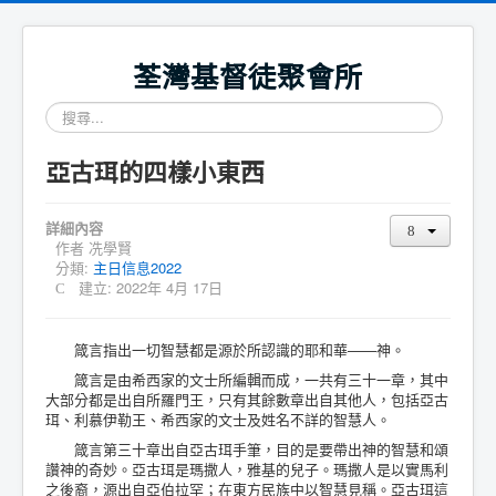
荃灣基督徒聚會所
搜
尋...
亞古珥的四樣小東西
詳細內容
作者
冼學賢
分類:
主日信息2022
建立: 2022年 4月 17日
箴言指出一切智慧都是源於所認識的耶和華——神。
箴言是由希西家的文士所編輯而成，一共有三十一章，其中
大部分都是出自所羅門王，只有其餘數章出自其他人，包括亞古
珥、利慕伊勒王、希西家的文士及姓名不詳的智慧人。
箴言第三十章出自亞古珥手筆，目的是要帶出神的智慧和頌
讚神的奇妙。亞古珥是瑪撒人，雅基的兒子。瑪撒人是以實馬利
之後裔，源出自亞伯拉罕；在東方民族中以智慧見稱。亞古珥這