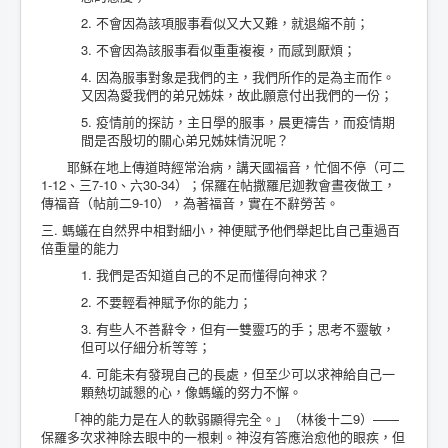
2. 不會因為該項服事看似又大又難，就退縮不前；
3. 不會因為該服事看似重重複複，而感到厭煩；
4. 因為服事對象是我們的主，我們所作的是為主而作。
又因為愛我們的弟兄姊妹，故此願意付出我們的一份；
5. 疫情前的探訪，主日學的服事，晨更禱告，而疫情期
間是否殷切的關心弟兄姊妹情況呢？
耶穌在地上傳道時經常治病，講天國福音，忙個不停（可二
1-12、三7-10、六30-34）；保羅在帖撒羅尼迦教會晝夜做工，
傳福音（帖前二9-10），為著福音，實在不辭勞苦。
三. 螞蟻在自然界中相對細小，神便賦予他們舉起比自己重過百
倍重量的能力
1. 我們是否知道自己的不足而懂得向神求？
2. 不要輕看神賦予你的能力；
3. 有些人不善辭令，但有一雙靈巧的手；思考不靈敏，
但可以仔細分析等等；
4. 可能未有發現自己的長處，但至少可以求神給自己一
顆熱切誠懇的心，像螞蟻的努力不懈。
「神的能力是在人的軟弱顯得完全。」（林後十二9）——
保羅多次求神除去眼中的一根剌。神沒有答應治愈他的眼疾，但