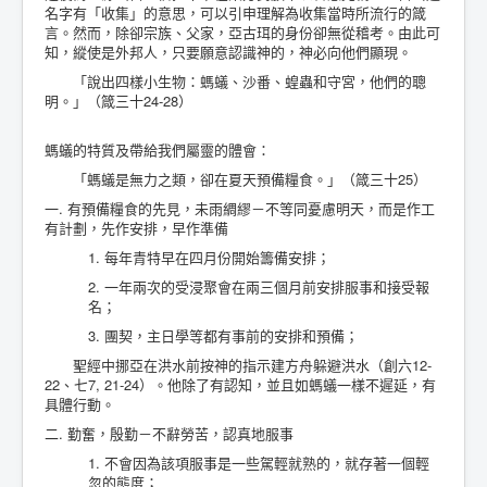
名字有「收集」的意思，可以引申理解為收集當時所流行的箴
言。然而，除卻宗族、父家，亞古珥的身份卻無從稽考。由此可
知，縱使是外邦人，只要願意認識神的，神必向他們顯現。
「說出四樣小生物：螞蟻、沙番、蝗蟲和守宮，他們的聰
明。」（箴三十24-28）
螞蟻的特質及帶給我們屬靈的體會：
「螞蟻是無力之類，卻在夏天預備糧食。」（箴三十25）
一. 有預備糧食的先見，未雨綢繆－不等同憂慮明天，而是作工
有計劃，先作安排，早作準備
1. 每年青特早在四月份開始籌備安排；
2. 一年兩次的受浸聚會在兩三個月前安排服事和接受報
名；
3. 團契，主日學等都有事前的安排和預備；
聖經中挪亞在洪水前按神的指示建方舟躲避洪水（創六12-
22、七7, 21-24）。他除了有認知，並且如螞蟻一樣不遲延，有
具體行動。
二. 勤奮，殷勤－不辭勞苦，認真地服事
1. 不會因為該項服事是一些駕輕就熟的，就存著一個輕
忽的態度；