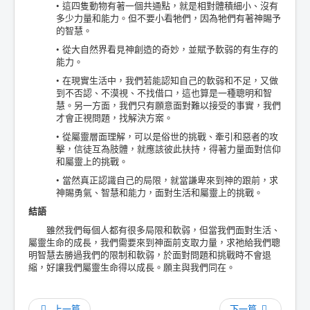
• 這四隻動物有著一個共通點，就是相對體積細小、沒有
多少力量和能力。但不要小看牠們，因為牠們有著神賜予
的智慧。
• 從大自然界看見神創造的奇妙，並賦予軟弱的有生存的
能力。
• 在現實生活中，我們若能認知自己的軟弱和不足，又做
到不否認、不漠視、不找借口，這也算是一種聰明和智
慧。另一方面，我們只有願意面對難以接受的事實，我們
才會正視問題，找解決方案。
• 從屬靈層面理解，可以是俗世的挑戰、牽引和惡者的攻
擊，信徒互為肢體，就應該彼此扶持，得著力量面對信仰
和屬靈上的挑戰。
• 當然真正認識自己的局限，就當謙卑來到神的跟前，求
神賜勇氣、智慧和能力，面對生活和屬靈上的挑戰。
結語
雖然我們每個人都有很多局限和軟弱，但當我們面對生活、
屬靈生命的成長，我們需要來到神面前支取力量，求祂給我們聰
明智慧去勝過我們的限制和軟弱，於面對問題和挑戰時不會退
縮，好讓我們屬靈生命得以成長。願主與我們同在。
上一篇
下一篇