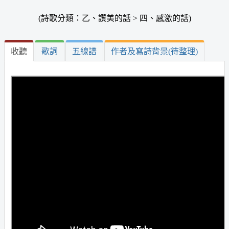
(詩歌分類：乙、讚美的話 > 四、感激的話)
收聽
歌詞
五線譜
作者及寫詩背景(待整理)