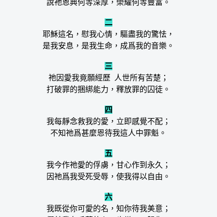
說祂恩典何等深厚，榮耀何等豐富。
二
耶穌這名，慰我心情，驅盡我的驚怯，
是我安息，是我生命，成爲我的音樂。
三
祂因愛我竟願經歷 人世所有苦楚；
打破罪的捆綁能力，釋放罪的囚徒。
四
我每靜念救我的愛，立即感覺不配；
不知祂爲甚麼恩待我這人中罪魁。
五
我今作祂愛的俘虜，甘心作到永久；
因祂爲我受死受辱，使我得以自由。
六
我既從你可愛的名，知你待我美意；