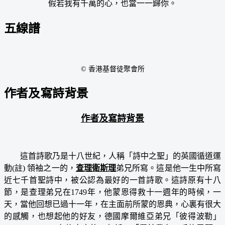
假若我有千萬的心，也當一一歸你。
五線譜
© 香港基督徒聚會所
作者及寫詩背景
作者及寫詩背景
這首詩歌乃是十八世紀，人稱「詩中之聖」的英國循道運
動(註) 領袖之一的，
查理衛斯理
弟兄所寫。這是他一生中所寫
近七千首聖詩中，被公認為最好的一首詩歌。這詩原有十八
節，是查理弟兄在1749年，他蒙恩得救十一週年的時候，一
天，當他回想已過十一年，在主面前所蒙的恩典，心裏有很大
的感觸，也想起他的好友，德國摩爾維亞弟兄「彼得波勒」