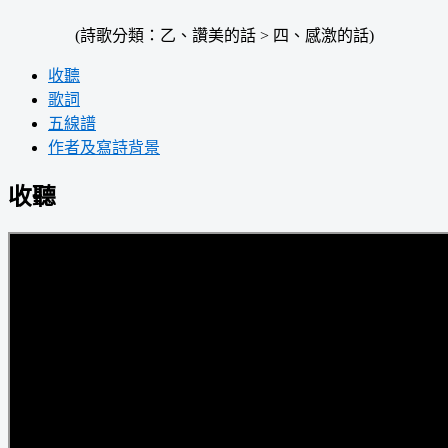
(詩歌分類：乙、讚美的話 > 四、感激的話)
收聽
歌詞
五線譜
作者及寫詩背景
收聽