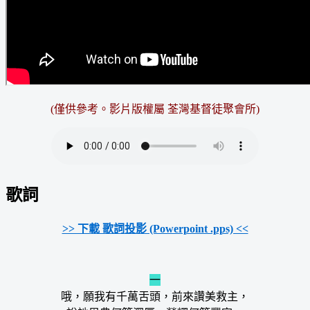
(僅供參考。
影片版權屬 荃灣基督徒聚會所
)
歌詞
>> 下載 歌詞投影 (Powerpoint .pps) <<
一
哦，願我有千萬舌頭，前來讚美救主，