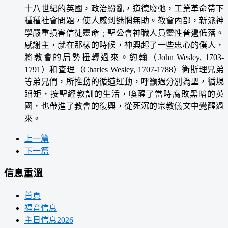
十八世紀的英國，政治紛亂，道德廢弛，工業革命帶下
種種社會問題，使人感到迷惘無助。教會內部，新派神
學嚴重損害信徒靈命﹔聖公會神職人員靈性普遍低落。
感謝主，就在那樣的時候，神興起了一些忠心的僕人，
將教會的局勢扭轉過來。約翰（John Wesley, 1703-
1791）和查理（Charles Wesley, 1707-1788）衛斯理兄弟
等弟兄們，所推動的循道運動，呼籲過分別為聖，循規
蹈矩，按聖經教訓的生活，喚醒了當時腐敗黑暗的英
國，也帶進了教會的復興，從死沉的宗教儀文中覺醒過
來。
上一篇
下一篇
信息重溫
首頁
福音信息
主日信息2026