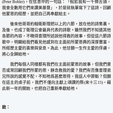
(Peter Bohler)，在信息中的一句話：「假若我有一千條舌頭，
我會全數用它們來讚美基督」，於是就執筆寫下了這詩，回顧
他蒙恩的經歷，並把自己再奉獻給主。
後來他哥哥約翰衛斯理把以上的六節，放在他的詩集裏。
及後，也成了衛理公會最具代表的詩歌。雖然我們不知道其他
各節的內容，不曉得查理所述說他得救的故事，但從這六節詩
歌中，明顯給我們看見他感到在主面前所蒙恩典的深厚豐富，
所經歷主愛的喜樂與安息。為此，他甘願一生作主愛的俘虜，
將心全歸給祂。
我們每個人同樣都有我們在主面前蒙恩的故事，但我們曾
否或常回顧我們所蒙的恩，靜念救我的愛？我們有否像查理弟
兄所說的感覺不配，不知祂爲甚麽恩待，我這人中罪魁？但願
在這主的桌子前，我們不僅向主獻上頌讚的祭(來十三15)，藉
此新一年的開始，也把自己重新奉獻給祂。
註：