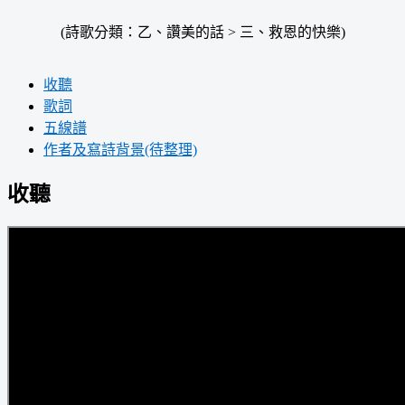
(詩歌分類：乙、讚美的話 > 三、救恩的快樂)
收聽
歌詞
五線譜
作者及寫詩背景(待整理)
收聽