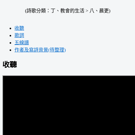
(詩歌分類：丁、教會的生活 > 八、晨更)
收聽
歌詞
五線譜
作者及寫詩背景(待整理)
收聽