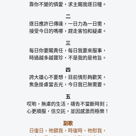
靠你不變的憐愛，求主賜我逐日糧。
二
逐日應許已傳達，一日力為一日需，
接受今日的嗎哪，趕走害怕和疑慮。
三
每日你要賜責任，每日我要來服事，
時過越多越寶珍，不是我的是祂旨。
四
誇大雄心不要想，目前情形夠歡笑，
焦急掛慮當去光，今日我已無需要。
五
哎喲，無慮的生活，禱告不當斷時刻；
心更順服，信交託，並因感激而極樂！
副歌
日復日，祂餵我，時復時，祂慰我，