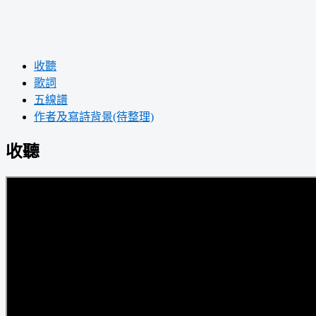
收聽
歌詞
五線譜
作者及寫詩背景(待整理)
收聽