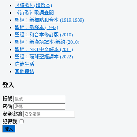
《詩歌》(增選本)
《詩歌》歌詞查閱
聖經：新標點和合本 (1919,1989)
聖經：新譯本 (1992)
聖經：和合本修訂版 (2010)
聖經：新漢語譯本-新約 (2010)
聖經：NET中文譯本 (2011)
聖經：環球聖經譯本 (2022)
信徒生活
其他連結
登入
帳號
密碼
安全密鑰
記得我
登入