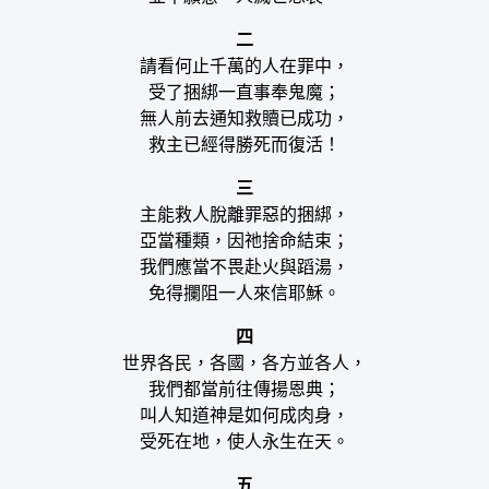
二
請看何止千萬的人在罪中，
受了捆綁一直事奉鬼魔；
無人前去通知救贖已成功，
救主已經得勝死而復活！
三
主能救人脫離罪惡的捆綁，
亞當種類，因祂捨命結束；
我們應當不畏赴火與蹈湯，
免得攔阻一人來信耶穌。
四
世界各民，各國，各方並各人，
我們都當前往傳揚恩典；
叫人知道神是如何成肉身，
受死在地，使人永生在天。
五