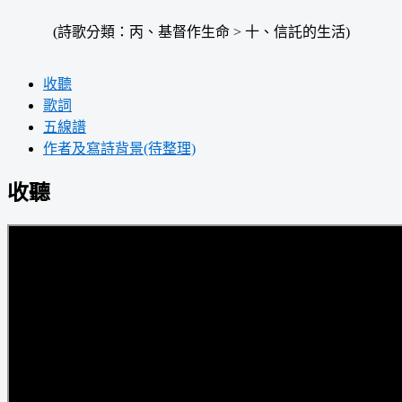
(詩歌分類：丙、基督作生命 > 十、信託的生活)
收聽
歌詞
五線譜
作者及寫詩背景(待整理)
收聽