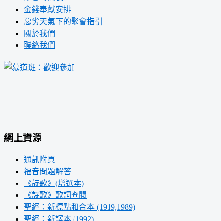
金錢奉獻安排
惡劣天氣下的聚會指引
關於我們
聯絡我們
網上資源
通訊附頁
福音問題解答
《詩歌》(增選本)
《詩歌》歌詞查閱
聖經：新標點和合本 (1919,1989)
聖經：新譯本 (1992)