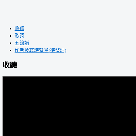
收聽
歌詞
五線譜
作者及寫詩背景(待整理)
收聽