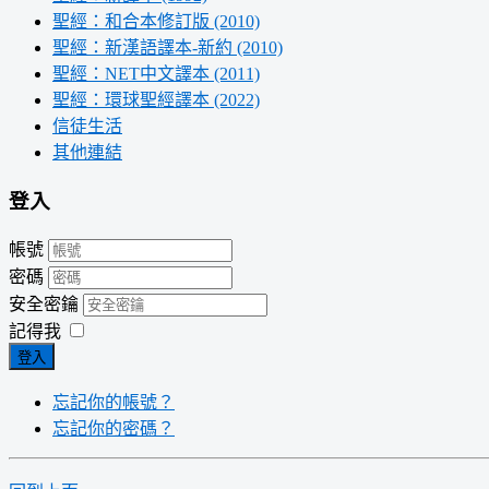
聖經：和合本修訂版 (2010)
聖經：新漢語譯本-新約 (2010)
聖經：NET中文譯本 (2011)
聖經：環球聖經譯本 (2022)
信徒生活
其他連結
登入
帳號
密碼
安全密鑰
記得我
登入
忘記你的帳號？
忘記你的密碼？