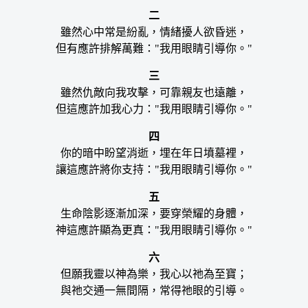
二
雖然心中常是紛亂，情緒擾人欲昏迷，
但有應許排解萬難："我用眼睛引導你。"
三
雖然仇敵向我攻擊，可靠親友也遠離，
但這應許加我心力："我用眼睛引導你。"
四
你的暗中盼望消逝，埋在年日墳墓裡，
讓這應許將你支持："我用眼睛引導你。"
五
生命陰影逐漸加深，要穿榮耀的身體，
神這應許顯為更真："我用眼睛引導你。"
六
但願我靈以神為樂，我心以祂為至寶；
與祂交通一無間隔，常得祂眼的引導。