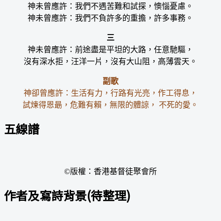
神未曾應許：我們不遇苦難和試探，懊惱憂慮。
神未曾應許：我們不負許多的重擔，許多事務。
三
神未曾應許：前途盡是平坦的大路，任意馳驅，
沒有深水拒，汪洋一片，沒有大山阻，高薄雲天。
副歌
神卻曾應許：生活有力，行路有光亮，作工得息，
試煉得恩朂，危難有賴，無限的體諒， 不死的愛。
五線譜
©版權：香港基督徒聚會所
作者及寫詩背景(待整理)