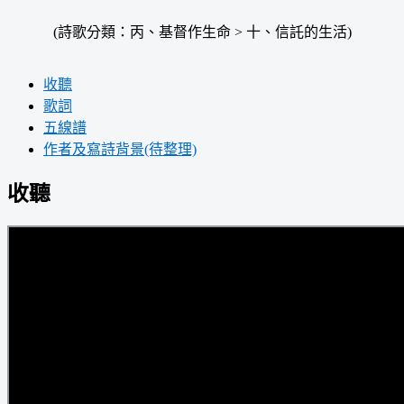
(詩歌分類：丙、基督作生命 > 十、信託的生活)
收聽
歌詞
五線譜
作者及寫詩背景(待整理)
收聽