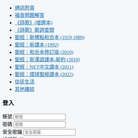
通訊附頁
福音問題解答
《詩歌》(增選本)
《詩歌》歌詞查閱
聖經：新標點和合本 (1919,1989)
聖經：新譯本 (1992)
聖經：和合本修訂版 (2010)
聖經：新漢語譯本-新約 (2010)
聖經：NET中文譯本 (2011)
聖經：環球聖經譯本 (2022)
信徒生活
其他連結
登入
帳號
密碼
安全密鑰