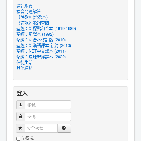
通訊附頁
福音問題解答
《詩歌》(增選本)
《詩歌》歌詞查閱
聖經：新標點和合本 (1919,1989)
聖經：新譯本 (1992)
聖經：和合本修訂版 (2010)
聖經：新漢語譯本-新約 (2010)
聖經：NET中文譯本 (2011)
聖經：環球聖經譯本 (2022)
信徒生活
其他連結
登入
帳號
密碼
安全密鑰
記得我