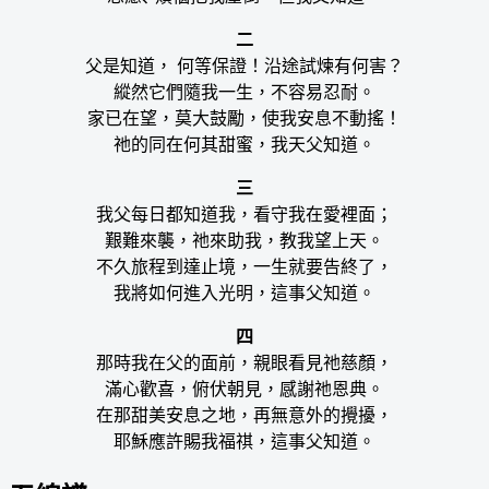
二
父是知道， 何等保證！沿途試煉有何害？
縱然它們隨我一生，不容易忍耐。
家已在望，莫大鼓勵，使我安息不動搖！
祂的同在何其甜蜜，我天父知道。
三
我父每日都知道我，看守我在愛裡面；
艱難來襲，祂來助我，教我望上天。
不久旅程到達止境，一生就要告終了，
我將如何進入光明，這事父知道。
四
那時我在父的面前，親眼看見祂慈顏，
滿心歡喜，俯伏朝見，感謝祂恩典。
在那甜美安息之地，再無意外的攪擾，
耶穌應許賜我福祺，這事父知道。