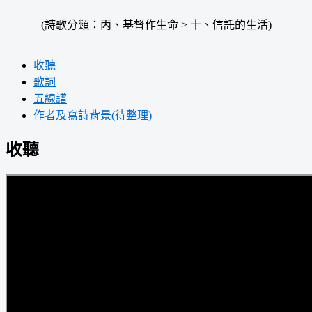
(詩歌分類：丙、基督作生命 > 十、信託的生活)
收聽
歌詞
五線譜
作者及寫詩背景(待整理)
收聽