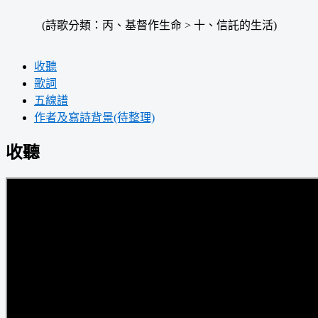
(詩歌分類：丙、基督作生命 > 十、信託的生活)
收聽
歌詞
五線譜
作者及寫詩背景(待整理)
收聽