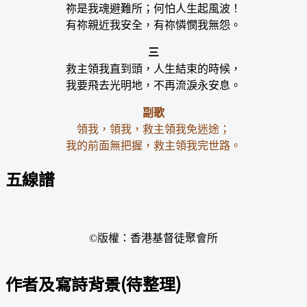
祢是我魂避難所；何怕人生起風波！
有祢親近我安全，有祢憐憫我無怨。
三
救主領我直到頭，人生結束的時候，
我要飛去光明地，不再流淚永安息。
副歌
領我，領我，救主領我免迷途；
我的前面無把握，救主領我完世路。
五線譜
©版權：香港基督徒聚會所
作者及寫詩背景(待整理)