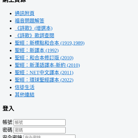
通訊附頁
福音問題解答
《詩歌》(增選本)
《詩歌》歌詞查閱
聖經：新標點和合本 (1919,1989)
聖經：新譯本 (1992)
聖經：和合本修訂版 (2010)
聖經：新漢語譯本-新約 (2010)
聖經：NET中文譯本 (2011)
聖經：環球聖經譯本 (2022)
信徒生活
其他連結
登入
帳號
密碼
安全密鑰