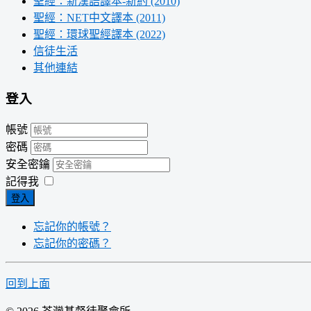
聖經：新漢語譯本-新約 (2010)
聖經：NET中文譯本 (2011)
聖經：環球聖經譯本 (2022)
信徒生活
其他連結
登入
帳號
密碼
安全密鑰
記得我
登入
忘記你的帳號？
忘記你的密碼？
回到上面