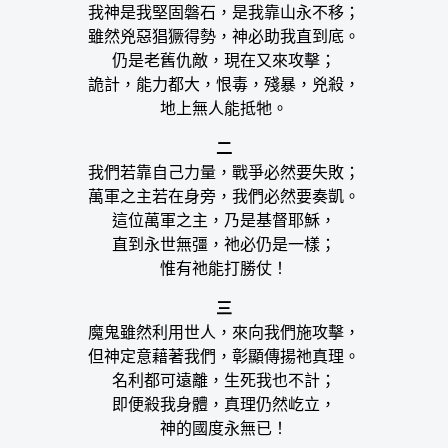
我神是我堅固磐石，是我靠山永不移；
雖然兇惡猖獗得勢，神必助我直到底。
仍是老舊仇敵，現在又來攻擊；
詭計，能力都大，恨毒，殘暴，兇殺，
地上無人能抵牠。
二
我們若靠自己力量，戰爭必然要失敗；
萬軍之主若在身旁，我們必然要奏凱。
這位萬軍之主，乃是基督耶穌，
直到永世無彊，祂必仍是一樣；
惟有祂能打勝仗！
三
魔鬼雖然利用世人，來向我們施攻擊，
但神定意藉著我們，彰顯傳揚祂真理。
名利都可遠離，生死我也不計；
即便殺我身體，真理仍然屹立，
神的國度永無已！