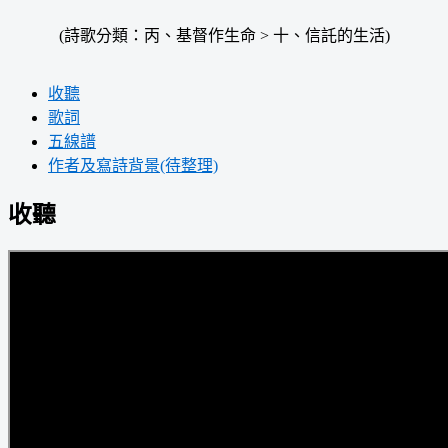
(詩歌分類：丙、基督作生命 > 十、信託的生活)
收聽
歌詞
五線譜
作者及寫詩背景(待整理)
收聽