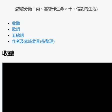
(詩歌分類：丙、基督作生命 > 十、信託的生活)
收聽
歌詞
五線譜
作者及寫詩背景(待整理)
收聽