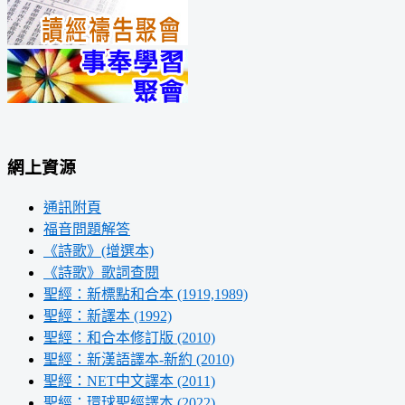
網上資源
通訊附頁
福音問題解答
《詩歌》(增選本)
《詩歌》歌詞查閱
聖經：新標點和合本 (1919,1989)
聖經：新譯本 (1992)
聖經：和合本修訂版 (2010)
聖經：新漢語譯本-新約 (2010)
聖經：NET中文譯本 (2011)
聖經：環球聖經譯本 (2022)