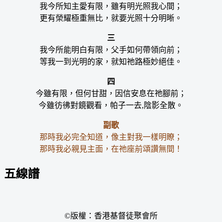
我今所知主愛有限，雖有明光照我心間；
更有榮耀極重無比，就要光照十分明晰。
三
我今所能明白有限，父手如何帶領向前；
等我一到光明的家，就知祂路極妙絕佳。
四
今雖有限，但何甘甜，因信安息在祂腳前；
今雖彷彿對鏡觀看，帕子一去,陰影全散。
副歌
那時我必完全知道，像主對我一樣明瞭；
那時我必親見主面，在祂座前頌讚無間！
五線譜
©版權：香港基督徒聚會所