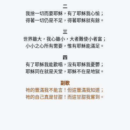
二
我捨一切而要耶穌，有了耶穌我心愉；
得著一切仍是不足，得著耶穌就有餘。
三
世界雖大，我心雖小，大者難使小者富；
小小之心所有需要，惟有耶穌能滿足。
四
有了耶穌我能歡唱，沒有耶穌我憂鬱；
耶穌同在就是天堂，耶穌不在是地獄。
副歌
祂的豐滿我不能言！但這豐滿我知道；
祂的自己真是甘甜！而這甘甜我嘗到。