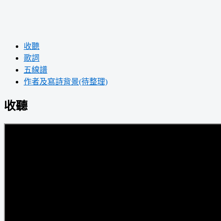
收聽
歌詞
五線譜
作者及寫詩背景(待整理)
收聽