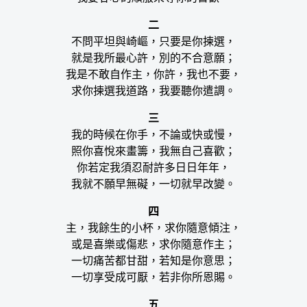
二
不問平坦與崎嶇，只要是你揀選，
就是我所最心許，別的不合意願；
我是不敢自作主，你許，我也不要，
求你揀選我道路，我要聽你遣調。
三
我的時候在你手，不論或快或慢，
照你喜悅來畫籌，我無自己喜歡；
你若定我須忍耐許多日日年年，
我就不願早無礙，一切就早改變。
四
主，我餘生的小杯，求你隨意傾注，
或是喜樂或傷悲，求你隨意作主；
一切痛苦都甘甜，若知是你意思；
一切享受成可厭，若非你所恩賜。
五