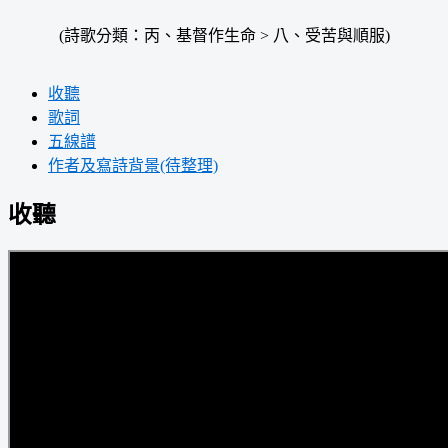
(詩歌分類：丙、基督作生命 > 八、受苦與順服)
收聽
歌詞
五線譜
作者及寫詩背景(待整理)
收聽