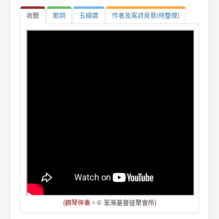
收聽
歌詞
五線譜
作者及寫詩背景(待整理)
(鋼琴伴奏。
© 荃灣基督徒聚會所
)