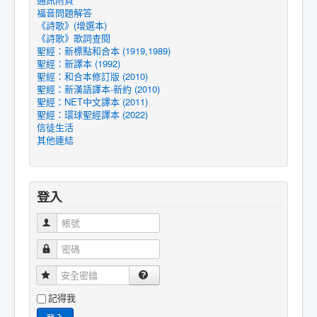
福音問題解答
《詩歌》(增選本)
《詩歌》歌詞查閱
聖經：新標點和合本 (1919,1989)
聖經：新譯本 (1992)
聖經：和合本修訂版 (2010)
聖經：新漢語譯本-新約 (2010)
聖經：NET中文譯本 (2011)
聖經：環球聖經譯本 (2022)
信徒生活
其他連結
登入
帳號
密碼
安全密鑰
記得我