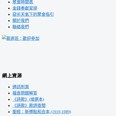
聚會時間表
金錢奉獻安排
惡劣天氣下的聚會指引
關於我們
聯絡我們
網上資源
通訊附頁
福音問題解答
《詩歌》(增選本)
《詩歌》歌詞查閱
聖經：新標點和合本 (1919,1989)