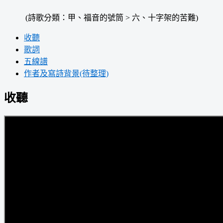
(詩歌分類：甲、福音的號筒 > 六、十字架的苦難)
收聽
歌詞
五線譜
作者及寫詩背景(待整理)
收聽