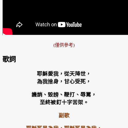
(僅供參考
)
歌詞
耶穌愛我，從天降世，
為我捨身，甘心受死，
譏誚、毀謗、鞭打、辱罵，
至終被釘十字苦架。
副歌
耶穌死是為我，耶穌死是為我，