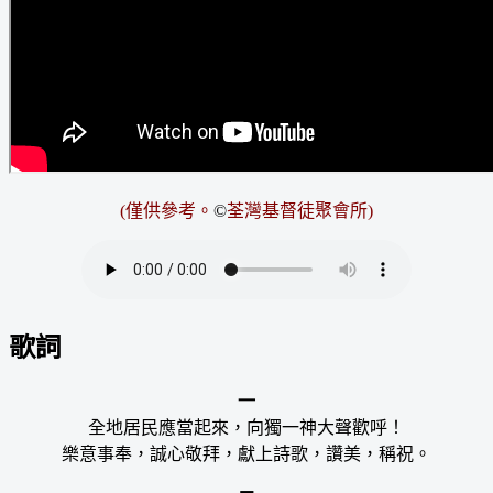
(僅供參考。
©
荃灣基督徒聚會所
)
歌詞
一
全地居民應當起來，向獨一神大聲歡呼！
樂意事奉，誠心敬拜，獻上詩歌，讚美，稱祝。