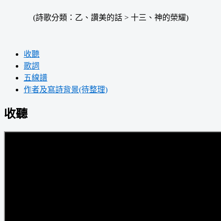
(詩歌分類：乙、讚美的話 > 十三、神的榮耀)
收聽
歌詞
五線譜
作者及寫詩背景(待整理)
收聽