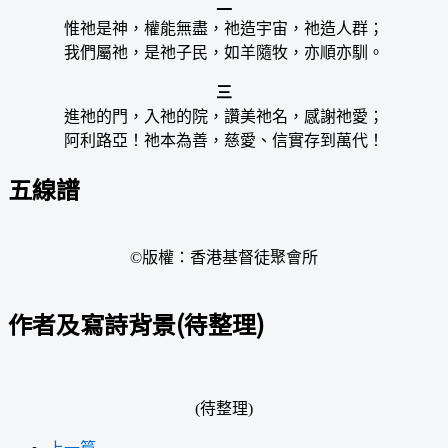
二
惟祂是神，權能無盡，祂造宇宙，祂造人群；
我們屬祂，是祂子民，如羊隨牧，亦順亦馴。
三
進祂的門，入祂的院，讚美祂名，感謝祂愛；
阿利路亞！祂本為善，慈愛、信實存到萬代！
五線譜
©版權：香港基督徒聚會所
作者及寫詩背景(待整理)
(待整理)