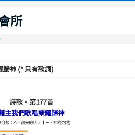
會所
)
歸神 (* 只有歌詞)
詩歌。第177首
藉主我們歌唱榮耀歸神
歌分類：乙、讚美的話 > 十三、神的榮耀)