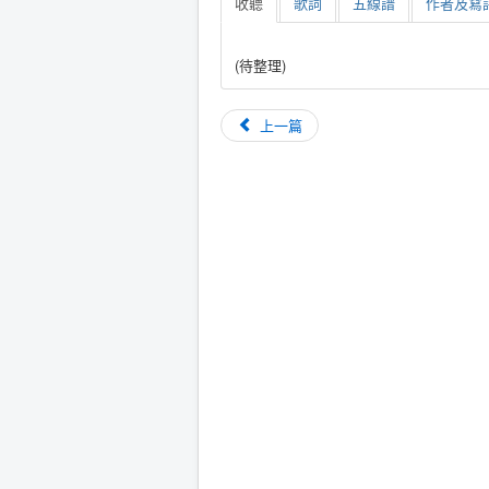
收聽
歌詞
五線譜
作者及寫詩
(待整理)
上一篇