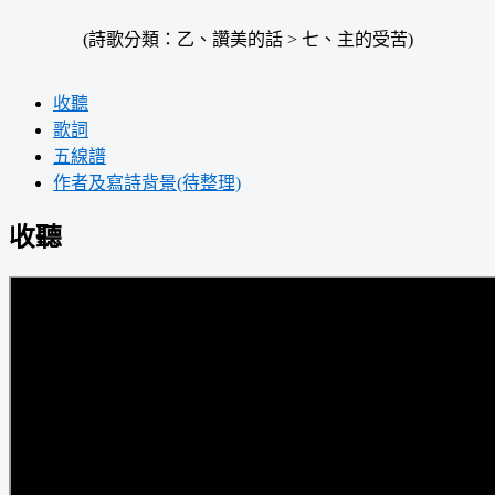
(詩歌分類：乙、讚美的話 > 七、主的受苦)
收聽
歌詞
五線譜
作者及寫詩背景(待整理)
收聽