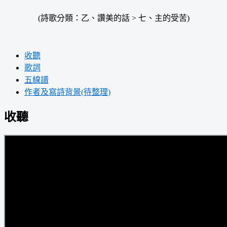
(詩歌分類：乙、讚美的話 > 七、主的受苦)
收聽
歌詞
五線譜
作者及寫詩背景(待整理)
收聽