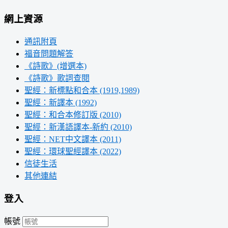
網上資源
通訊附頁
福音問題解答
《詩歌》(增選本)
《詩歌》歌詞查閱
聖經：新標點和合本 (1919,1989)
聖經：新譯本 (1992)
聖經：和合本修訂版 (2010)
聖經：新漢語譯本-新約 (2010)
聖經：NET中文譯本 (2011)
聖經：環球聖經譯本 (2022)
信徒生活
其他連結
登入
帳號