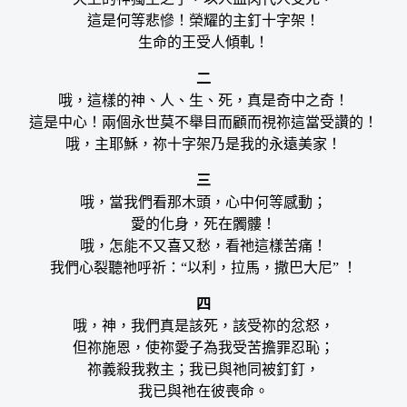
這是何等悲慘！榮耀的主釘十字架！
生命的王受人傾軋！
二
哦，這樣的神、人、生、死，真是奇中之奇！
這是中心！兩個永世莫不舉目而顧而視祢這當受讚的！
哦，主耶穌，祢十字架乃是我的永遠美家！
三
哦，當我們看那木頭，心中何等感動；
愛的化身，死在髑髏！
哦，怎能不又喜又愁，看祂這樣苦痛！
我們心裂聽祂呼祈：“以利，拉馬，撒巴大尼” ！
四
哦，神，我們真是該死，該受祢的忿怒，
但祢施恩，使祢愛子為我受苦擔罪忍恥；
祢義殺我救主；我已與祂同被釘釘，
我已與祂在彼喪命。