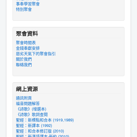
事奉學習聚會
特別聚會
聚會資料
聚會時間表
金錢奉獻安排
惡劣天氣下的聚會指引
關於我們
聯絡我們
網上資源
通訊附頁
福音問題解答
《詩歌》(增選本)
《詩歌》歌詞查閱
聖經：新標點和合本 (1919,1989)
聖經：新譯本 (1992)
聖經：和合本修訂版 (2010)
聖經：新漢語譯本-新約 (2010)