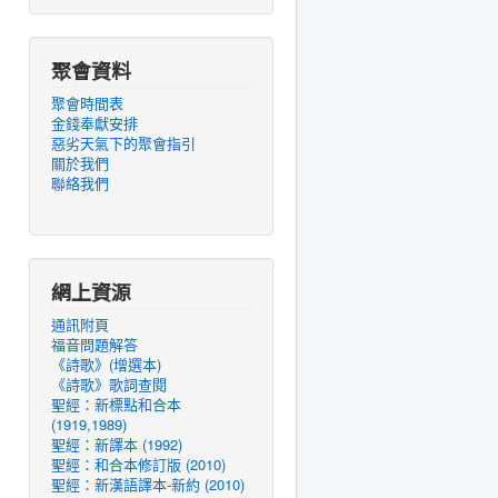
聚會資料
聚會時間表
金錢奉獻安排
惡劣天氣下的聚會指引
關於我們
聯絡我們
網上資源
通訊附頁
福音問題解答
《詩歌》(增選本)
《詩歌》歌詞查閱
聖經：新標點和合本
(1919,1989)
聖經：新譯本 (1992)
聖經：和合本修訂版 (2010)
聖經：新漢語譯本-新約 (2010)