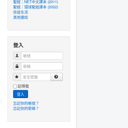
聖經：NET中文譯本 (2011)
聖經：環球聖經譯本 (2022)
信徒生活
其他連結
登入
帳號
密碼
安全密鑰
記得我
登入
忘記你的帳號？
忘記你的密碼？