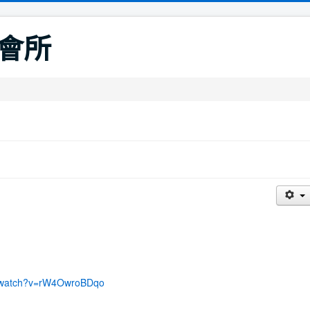
會所
m/watch?v=rW4OwroBDqo