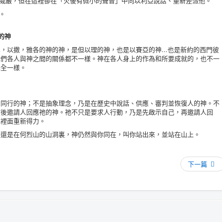
有威嚴，但在這裡卻在「火後有微小的聲音」中向以利亞說話、重新差派他。
。
的神
以撒，雅各的神的神，是但以理的神，也是以賽亞的神...也是新約的西門彼
我們各人與神之間的關係都不一樣。神在各人身上的作為和所要成就的，也不一
完全一樣。
行的神；不是抽象理念，乃是在歷史中說話、供應、審判並恢復人的神。不
然後邀請人回應祂的神。祂不只是要求人行動，乃是先啟示自己，再邀請人回
祂裡面重新得力。
是在何烈山的山洞裏，神仍然與你同在，叫你站出來，並站在山上。
下一篇