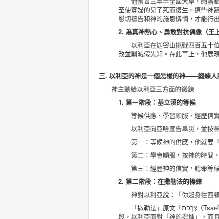
他預言三年半全國大旱，雨露都止
至使寡婦的兒子死而復生。這些神
懇切禱告和神的施恩憐憫，才能行
2. 為真神熱心、勇敢對抗偶像（王
以利亞在迦密山挑戰四百五十位巴
改並剿滅假先知。在此事上，他展
三. 以利亞的神是一個怎樣的神——鍛練人
神主動給以利亞三方面的鍛鍊
1. 第一階段：基立溪的等候
等候供應、學習順服、經歷信實（
以利亞向亞哈宣告旱災，並按神
第一：等候神的供應，他就要「
第二：學會順服，按神的時間，
第三：經歷神的信實，聽命等候
2. 第二階段：在撒勒法的操練
神對以利亞說：「你起身往西頓的
「撒勒法」原文「צׇרְפַת（Tsar-fa-th）」，有著「提煉廠」之意，它是現今西頓南方沿海的一座城市。在此階
段，以利亞面對「神的提煉」，而