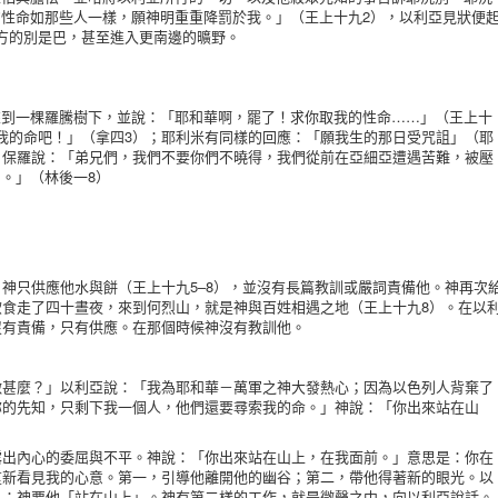
性命如那些人一樣，願神明重重降罰於我。」（王上十九2），以利亞見狀便
方的別是巴，甚至進入更南邊的曠野。
一棵羅騰樹下，並說：「耶和華啊，罷了！求你取我的性命……」（王上十
我的命吧！」（拿四3）；耶利米有同樣的回應：「願我生的那日受咒詛」（耶
；保羅說：「弟兄們，我們不要你們不曉得，我們從前在亞細亞遭遇苦難，被壓
。」（林後一8）
只供應他水與餅（王上十九5–8），並沒有長篇教訓或嚴詞責備他。神再次
飲食走了四十晝夜，來到何烈山，就是神與百姓相遇之地（王上十九8）。在以
沒有責備，只有供應。在那個時候神沒有教訓他。
麼？」以利亞說：「我為耶和華－萬軍之神大發熱心；因為以色列人背棄了
祢的先知，只剩下我一個人，他們還要尋索我的命。」神說：「你出來站在山
）
內心的委屈與不平。神說：「你出來站在山上，在我面前。」意思是：你在
重新看見我的心意。第一，引導他離開他的幽谷；第二，帶他得著新的眼光。以
」；神要他「站在山上」。神有第二樣的工作，就是微聲之中，向以利亞說話。