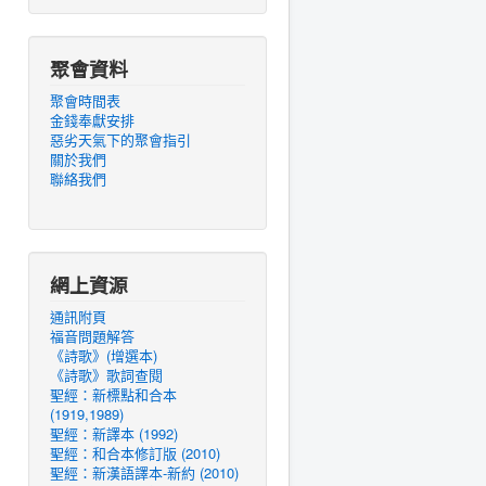
聚會資料
聚會時間表
金錢奉獻安排
惡劣天氣下的聚會指引
關於我們
聯絡我們
網上資源
通訊附頁
福音問題解答
《詩歌》(增選本)
《詩歌》歌詞查閱
聖經：新標點和合本
(1919,1989)
聖經：新譯本 (1992)
聖經：和合本修訂版 (2010)
聖經：新漢語譯本-新約 (2010)