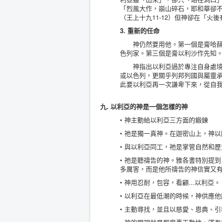
「烈風大作，崩山碎石，耶和華卻
（王上十九11-12）但神卻在「火
3. 重新的任命
神仍然要用他。第一個是膏哈薛作
色列家。第三個是膏以利沙作先知
神指出以利亞過於專注自身處境與
或以色列，更關乎列邦列國與屬靈承
此要以利亞再一次謙卑下來，從自
九. 以利亞的神是一個怎樣的神
• 神主動給以利亞三方面的鍛鍊
• 祂是獨一真神。在迦密山上，神
• 與以利亞同工，祂是掌管自然和
• 祂是聽禱告的神。雅各書特別提
多厲害，而是他所禱告的神信實又
• 神用忍耐，包容，看顧...以利亞。
• 以利亞在最低潮的時候，神供應
• 主動尋找，並且以慈愛、恩典、