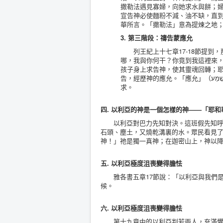
撒勒法遇見寡婦，向她求水與餅；
宣告神必使麵粉不減、油不缺，直
華所言。「撒勒法」意為提煉之地
3. 第三階段：禱告蒙應允
列王紀上十七章17-18節提到，
哪，我與你何干？你竟到我這裡來
孩子身上求告神，使其靈魂回轉；
告，經歷神的應允。「應允」（שָׁמַע）意為聽見、垂聽；顯明神不僅發命令，祂也是聽人呼求，也樂意回應人的呼
求。
四. 以利亞的神是一個怎樣的神——「耶和
以利亞對巴力先知對決。這班假先知呼叫
石頭、塵土，又燒乾溝裏的水。眾民看見了，
神！」祂是獨一真神；在迦密山上，神以
五. 以利亞極度沮喪變得膽怯
雅各書五章17節說：「以利亞與我們是
候。
六. 以利亞極度沮喪變得膽怯
第十九章中的以利亞判若兩人，充滿懼怕