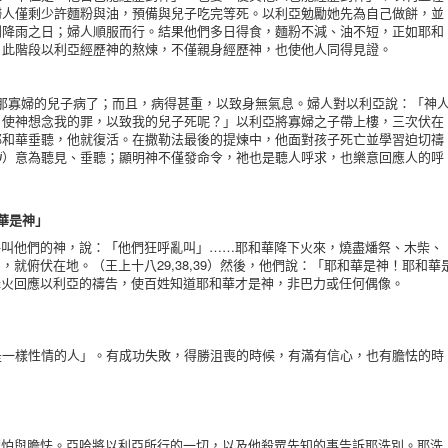
婦人僅剩少許麵粉與油，預備與兒子吃完等死。以利亞勉勵她先為自己做餅，並
到降雨之日；婦人順服而行。結果他們多日得食，麵粉不減、油不短，正如耶和
；此階段以利亞經歷神的熬煉，不僅親身經歷神，也使他人同得見證。
那寡婦的兒子病了；而且，病得甚重，以致身無氣息。婦人對以利亞說：「神
，使神想念我的罪，以致我的兒子死呢？」以利亞將寡婦之子帶上樓，三次伏在
耶和華垂聽，他就復活。在撒勒法最後的提煉中，他面對孩子死亡並學習迫切禱
華是神」
他們的神，說：「他們狂呼亂叫」……耶和華降下火來，燒盡燔祭、木柴、
就俯伏在地。（王上十八29,38,39）然後，他們說：「耶和華是神！耶和華
降火回應以利亞的禱告，使百姓知道耶和華才是神，非巴力或任何偶像。
一樣性情的人」。有成功失敗，得勝沮喪的時候，有滿有信心，也有膽怯的時
與膽怯。亞哈將以利亞所行的一切，以及他殺眾先知的事告訴耶洗別。耶洗