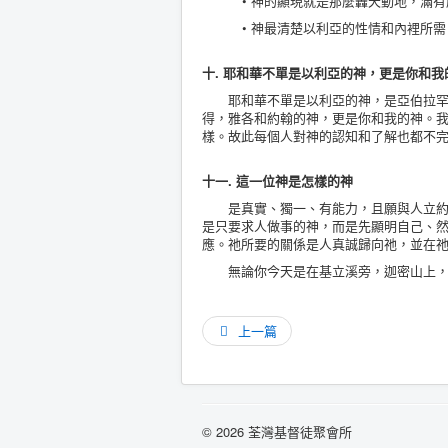
• 神的顯現就是那麼轟天動地，滿
• 神最清楚以利亞的性情和內裡所需
十. 耶和華不單是以利亞的神，更是你和我
耶和華不單是以利亞的神，是亞伯拉罕，
得，雅各和約翰的神，更是你和我的神。
樣。故此每個人對神的認知和了解也都不
十一. 這一位神是怎樣的神
是真實、獨一、有能力，且願與人立約同
是只要求人做事的神，而是先顯明自己、
應。祂所要的關係是人真誠歸向祂，並在
無論你今天是在基立溪旁，迦密山上，還
上一篇
© 2026 荃灣基督徒聚會所