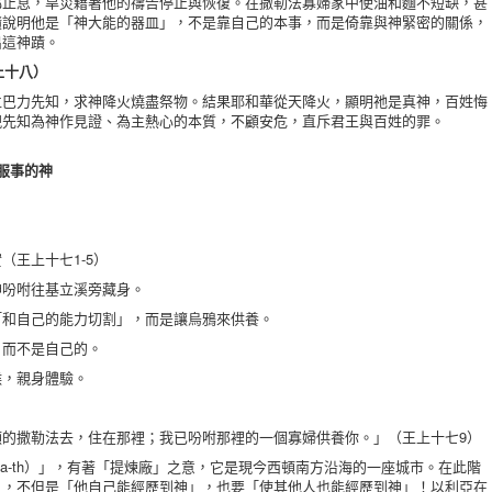
息，旱災藉著他的禱告停止與恢復。在撒勒法寡婦家中使油和麵不短缺，甚
蹟說明他是「神大能的器皿」，不是靠自己的本事，而是倚靠與神緊密的關係，
出這神蹟。
上十八）
力先知，求神降火燒盡祭物。結果耶和華從天降火，顯明祂是真神，百姓悔
現先知為神作見證、為主熱心的本質，不顧安危，直斥君王與百姓的罪。
服事的神
王上十七1-5）
吩咐往基立溪旁藏身。
和自己的能力切割」，而是讓烏鴉來供養。
而不是自己的。
，親身體驗。
撒勒法去，住在那裡；我已吩咐那裡的一個寡婦供養你。」（王上十七9）
且，不但是「他自己能經歷到神」，也要「使其他人也能經歷到神」！以利亞在