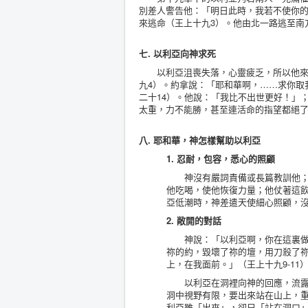
別差人警告他：「明日此時，我若不使你的
來逃命（王上十九3）。他由北一路逃至南
七. 以利亞向神求死
以利亞沮喪失落，心靈疲乏，所以他來到
九4）。約拿說：「耶和華啊，……求你取
二十14）。他說：「我比不出世更好！」
太重，力不能勝，甚至連活命的指望都絕了
八. 耶和華，神怎樣幫助以利亞
1. 忍耐，包容，悉心的照顧
神沒有嚴詞責備或長篇教訓他；神
他吃喝，使他恢復力量；他仗著這
亞低潮時，神差遣天使細心照顧，
2. 敞開的對話
神說：「以利亞啊，你在這裏做甚
祢的約，毀壞了祢的壇，用刀殺了
上，在我面前。」（王上十九9-11
以利亞在洞裡向神的回應，流露出
洞中視野有限，要出來站在山上，
利亞雖「出來」，卻只「站在洞口