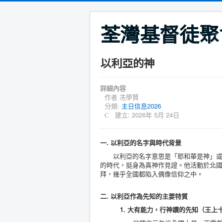
荃灣基督徒聚
以利亞的神
詳細內容
作者
冼學賢
分類:
主日信息2026
建立: 2026年 5月 24日
一. 以利亞的名字與時代背景
以利亞的名字意思是「耶和華是神」或「
的時代，挺身為真神作見證。他活動於北國以
拜，幾乎全國都陷入偶像信仰之中。
二. 以利亞作為先知的主要特質
1. 大有能力，行神蹟的先知（王上