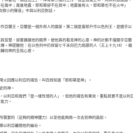
不在風中；風後地震，耶和華卻不在其中；地震後有火，耶和華也不在火中」
後有微小的聲音」中與以利亞對話。
亞蘭王。亞蘭是一個外邦人的國家。第二個是膏耶戶作以色列王，是關乎以
。
苦楚，卻要擴展他的眼界，使他真的看見神的心意。神的計劃不僅關乎亞蘭
傳。神提醒他：在以色列中仍保留七千未向巴力屈膝的人（王上十九18）。藉
我轉向神的全局心意。
以降火回應以利亞的禱告，叫百姓知道「耶和華是神」。
歷史的神。
到，以利亞和我們「是一樣性情的人」，但他的禱告有果效，重點其實不是以利
有能力。
他所需要的（足夠的精神體力）以至他能夠再一次去到神的面前。
引導以利亞離開他的幽谷。