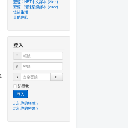
聖經：NET中文譯本 (2011)
聖經：環球聖經譯本 (2022)
信徒生活
其他連結
人
登入
帳號
密碼
是
安全密鑰
記得我
登入
忘記你的帳號？
忘記你的密碼？