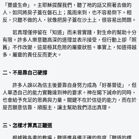
「豐盛生命」。主耶穌提醒我們，聽了祂的話又照著去做的
人，如同將房子蓋在磐石上；風雨來到，也不容易倒下。相
反，只聽不做的人，就像把房子蓋在沙土上，很容易出問題。
若真理僅停留在「知道」而未曾實踐，對生命的幫助十分
有限。許多人樂意聽高深的道理並表示接受，但行動上卻「照
舊」不作改變，這是極其危險的屬靈狀態。事實上，知道得越
多，屬靈的責任反而更大。
二、不是靠自己硬撐
許多人誤以為信主後要靠自身努力成為「好基督徒」，但
人單憑自己的能力實難達到神的要求。神在賜下誡命的同時，
也會給予充足的恩典與力量。關鍵不在於信徒的能力，而在於
是否願意信靠、順服主，讓主幫助我們活出真理。
三、怎樣才算真正聽道
根據雅各書的教導，聽道應具備正確的態度「聽道的標