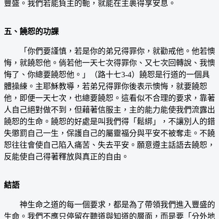
豐盛。我們若能負主的軛，就能在主裹得享安息。
五、饒恕的功課
「你們要謹慎，若是你的弟兄得罪你，就勸戒他。他若懊
悔，就饒恕他。倘若他一天七次得罪你、又七次回轉說、我懊
悔了、你總要饒恕他。」（路十七3-4）饒恕是行道的一個具
體操練。主耶穌教導，若弟兄得罪你後表示懊悔，就要饒恕
他，即便一天七次，也總要饒恕。這看似不合理的要求，靠著
人自己絕對做不到，但藉著信服主，主的能力能使我們流露出
饒恕的生命。饒恕的好處是叫我們得「鬆綁」，不讓別人的錯
失懲罰自己一生，保護自己的屬靈福分與平安不被奪走。不饒
恕往往會使自己陷入痛苦、失去平安。願意遵主話語去饒恕，
反能使自己得著釋放與真正的自由。
結語
神生命之道的每一個要求，都是為了帶領我們進入豐盛的
生命。我們不應只停留在聽道與知道的層面，而是要「分外地