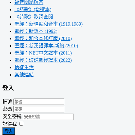
福音問題解答
《詩歌》(增選本)
《詩歌》歌詞查閱
聖經：新標點和合本 (1919,1989)
聖經：新譯本 (1992)
聖經：和合本修訂版 (2010)
聖經：新漢語譯本-新約 (2010)
聖經：NET中文譯本 (2011)
聖經：環球聖經譯本 (2022)
信徒生活
其他連結
登入
帳號
密碼
安全密鑰
記得我
登入