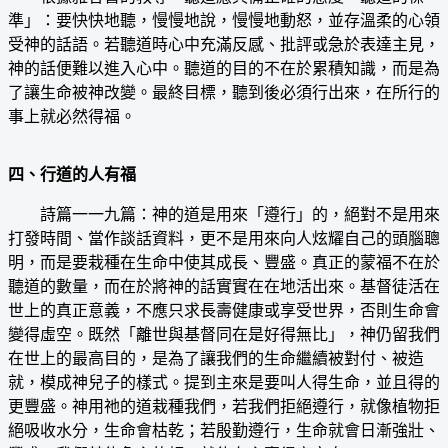
準」：要快快地聽，慢慢地說，慢慢地動怒，並存溫柔的心領
受神的話語。若聽道時心中充滿反感、批評或急於表達主見，
神的話便難以進入心中。聽道的目的不在於累積知識，而是為
了讓生命被神改變。最終目標，聽到後必須行出來，在所行的
事上就必然得福。
四、行道的人有福
詩篇一一九篇：神的道是用來「遵行」的，絕對不是用來
打發時間、當作談話資料，更不是用來向人炫耀自己的頭腦聰
明，而是要栽種在生命中使其成長、豐盛。真正的蒙福不在於
聽道的數量，而在於將神的話實實在在地活出來。基督徒活在
世上的真正意義，不應只求長壽健康或享受世界，否則生命會
變得虛空。既然「離世與基督同在是好得無比」，神仍留我們
在世上的最高目的，是為了讓我們的生命繼續被對付、被造
就，模成神兒子的樣式。提到主來是要叫人得生命，並且得的
更豐盛。神用祂的道栽種我們，若我們拒絕遵行，就像植物拒
絕吸收水分，生命會枯乾；若殷勤遵行，生命就會日漸強壯、