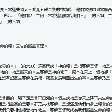
。當這些猶太人看見五餅二魚的神蹟時，他們當然想到當摩西
，所以，「他們說，主阿，常將這糧賜給我們。」（約六34）
」（約六35）
命的糧」宣告的屬靈真理。
的。」（約六33）這裏所說「神的糧」是指耶穌基督，祂是神賜
屬地的，祂是屬天的。主耶穌是神的兒子，原本在天上，但祂卻
並沒有記載主耶穌在馬槽，藉童女馬利亞出生的事。主耶穌乃是
會餓的；喝了還是會再口渴的。但主說祂是從天上降下來生命的
而是指靈裏的需要。群眾來找耶穌，是想滿足他們肉身上糧食的
我們只要相信接受祂作救主，耶穌基督就成為我們屬靈生命的糧