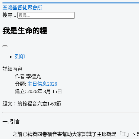
荃灣基督徒聚會所
搜尋...
我是生命的糧
列印
詳細內容
作者
李德光
分類:
主日信息2026
建立: 2026年 3月 15日
經文：約翰福音六章1-69節
一. 引言
之前已藉着四卷福音書幫助大家認識了主耶穌是「王」、是