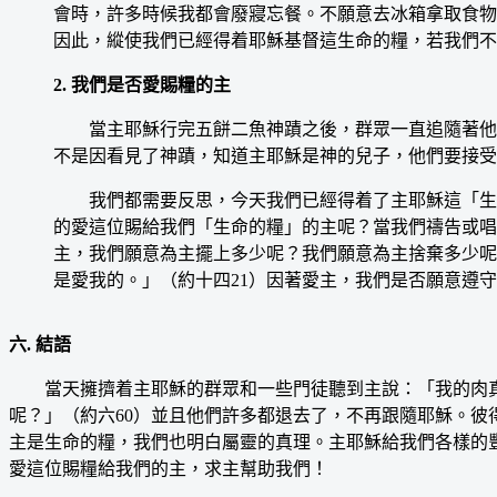
會時，許多時候我都會廢寢忘餐。不願意去冰箱拿取食物
因此，縱使我們已經得着耶穌基督這生命的糧，若我們不
2. 我們是否愛賜糧的主
當主耶穌行完五餅二魚神蹟之後，群眾一直追隨著他，
不是因看見了神蹟，知道主耶穌是神的兒子，他們要接受
我們都需要反思，今天我們已經得着了主耶穌這「生命
的愛這位賜給我們「生命的糧」的主呢？當我們禱告或唱
主，我們願意為主擺上多少呢？我們願意為主捨棄多少呢
是愛我的。」（約十四21）因著愛主，我們是否願意遵
六. 結語
當天擁擠着主耶穌的群眾和一些門徒聽到主說：「我的肉真是
呢？」（約六60）並且他們許多都退去了，不再跟隨耶穌。彼
主是生命的糧，我們也明白屬靈的真理。主耶穌給我們各樣的
愛這位賜糧給我們的主，求主幫助我們！