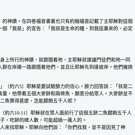
的神蹟。在四卷福音書裏也只有約翰福音記載了主耶穌對這個
一個「我是」的宣告：「我就是生命的糧，到我這裏來的，必定
身上所行的神蹟，就跟隨着祂，主耶穌就建議門徒們和祂一同
人群在岸邊一路跟隨着他們，並且比耶穌先到達彼岸。他們擁擠
（約六5）耶穌是要試驗腓力的信心。腓力回答說：「就是二
孩童，他帶着五個大麥餅和兩條魚，願意分給眾人。大麥餅並不
二魚算得甚麼，怎能餵飽五千人呢？
六10-11）耶穌就在眾人面前行了這個五餅二魚餵飽五千人
孩子，吃餅的總人數，可能超過一萬人的。
人來找耶穌。耶穌向他們說：「你們找我，並不是因見了神