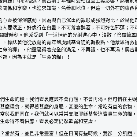
懺悔錄」中的描述，奧古斯丁年輕時受柏拉圖主義影響，熱衷於
慾關係和享樂，也追求知識、名譽和地位，但這一切外在的東西
心靈被深深感動，因為與自己沉重的罪形成強烈對比。於是他走
為人要端正，好像行在白晝。不可荒宴醉酒；不可好色邪蕩；不
變的關鍵時刻。他感受到「一道恬靜的光射進心中，潰散了陰霾籠
」，標誌著他從放蕩的青年到虔誠基督徒的轉捩點。他蒙恩得救
生命的糧」，他靈裏得着完全的滿足，不再餓、也不再渴！奧古
基督，因為主就是「生命的糧」！
生命的糧，我們靈裏應該不會再餓，不會再渴。但可惜在主觀
甚麽糧食，就得着甚麽的身體，甚麼的生命。常吃有益的食物，
常與我們同在。我們就可以常常支取耶稣基督這寶貴生命的糧，
生命得不着供應，靈裏必定仍然軟弱和空虛。
當然有，並且非常豐富！但在日間有些時候，我卻十分飢餓，