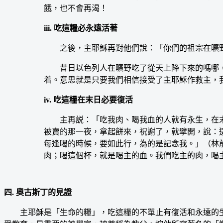
餓，也不會再渴！
iii. 吃這糧必永遠活著
之後，主耶穌再對他們說：「你們的祖宗在曠野吃
昔日以色列人在曠野吃了從天上降下來的嗎哪，
着。意思就是只要我們相信接受了主耶穌作救主，
iv. 吃這糧在末日必要復活
主再説：「吃我肉、喝我血的人就有永生，在末日
被賣的那一夜，拿起餅來，祝謝了，就擘開，說：
每逢喝的時候，要如此行，為的是記念我。」（林前
肉；喝這個杯，就是喝主的血。我們吃主的肉，喝
四. 奧古斯丁的見證
主耶穌是「生命的糧」，吃這糧的不單止有復活和永遠的生