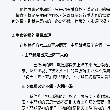
他們再來尋找耶穌，只是想得着食物，滿足肉身的需要
下糧食，就是嗎哪給他們吃。這班群眾只着重肉身的需要
命的糧，到我這裏來的，必定不餓；信我的，永遠不渴。
2. 生命的糧的屬靈真理
在約翰福音六章33至59節裏，主耶穌解釋了這個「生
i. 主耶穌是從天上降下來的
「因為神的糧，就是那從天上降下來賜生命給世界
來」總共出現了7次之多。目的是強調主耶穌不是
「從天上降下來」的「神子」，所以在約翰福音裏
ii. 吃這糧必定不餓、永遠不渴
我們吃了地上的糧食，過了一段時間，我們還是
渴。主耶穌的意思當然不是指肉身上吃喝的需要，
要。耶穌是神的兒子，祂的確是從天上降下來的，