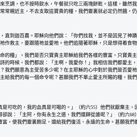
來烹調，也不按時飲水，午餐就只吃三兩塊餅乾。這樣，雖然我
常常親近主，不去支取這寶貴的糧，我們靈裏就必定仍然餓，仍
直到迦百農。耶穌向他們說：「你們找我，並不是因見了神蹟，
祂作救主，要跟隨祂並愛祂。他們追隨著耶穌，只是想得着食物
的糧」，我們是否只寶貴主耶穌給我們各樣的豐富，只寶貴主
詩的時候，我們都說：「主啊，我愛你！」我相信我們都愛主，
？我們願意為主受苦多少呢？在主耶穌的心中對於我們是否愛祂
守主給我們的每一個命令呢？甚願我們不單止愛主所賜的糧，我
可吃的，我的血真是可喝的。」（約六55）他們就厭棄主，
得卻說：「主阿，你有永生之道，我們還歸從誰呢？」（約六6
豐富，使我們靈裏飽足，還給我們復活、永遠的生命。甚願我們