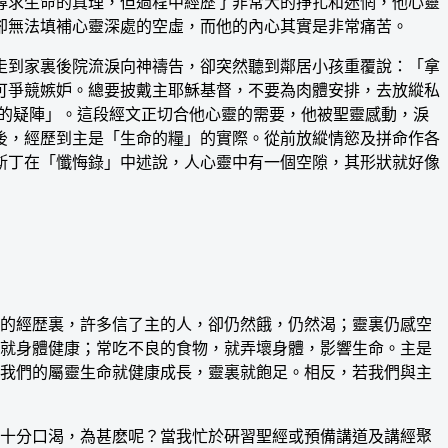
尋求生命的真理，但過程中經歷了非常大的掙扎和迷惘，他心靈
卻無法填補心靈深處的空虛，而他的內心其實是非常痛苦。
到家裏後院流淚向神禱告，卻突然聽到鄰居小孩重覆說：「拿
可爭競嫉妒。總要披戴主耶穌基督，不要為肉體安排，去放縱私
罩的疑陣」。這段經文正切合他心靈的需要，他被聖靈感動，淚
後，經歷到主是「生命的糧」的實際。從前放縱情慾及拼命作各
斯丁在「懺悔錄」中述說，人心靈中有一個空隙，其形狀就好像
的經歴裏，許多信了主的人，卻仍然餓，仍然渴；靈裏仍感空
就身體健康；常吃不良的食物，就弄壞身體，影響生命。主是
我們的屬靈生命就健康成長，靈裏就飽足。相反，若我們與主
十分口渴，為甚麽呢？當我忙於硏習聖經或預備講道及講經聚