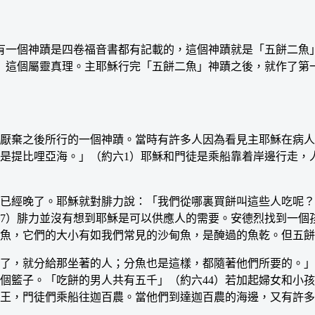
一個神蹟是四卷福音書都有記載的，這個神蹟就是「五餅二魚」
」這個屬靈真理。主耶穌行完「五餅二魚」神蹟之後，就作了第
棄之後所行的一個神蹟。當時有許多人因為看見主耶穌在病人
是提比哩亞海。」（約六1）耶穌和門徒是乘船靠着岸邊行走，
經晚了。耶穌就對腓力說：「我們從哪裏買餅叫這些人吃呢？」
7）腓力並沒有想到耶穌是可以供應人的需要。安德烈找到一個
魚，它們的大小有如我們常見的沙甸魚，是醃過的魚乾。但五餅
就分給那坐著的人；分魚也是這樣，都隨著他們所要的。」（約
個籃子。「吃餅的男人共有五千」（約六44）若加起婦女和小
王，門徒們乘船往迦百農。當他們到達迦百農的海邊，又有許多