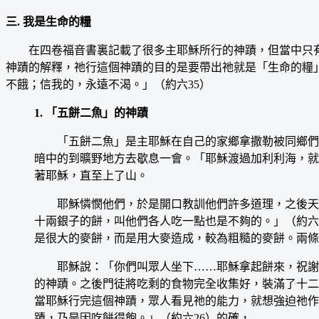
三. 我是生命的糧
在四卷福音書裏記載了很多主耶穌所行的神蹟，但當中只有
神蹟的解釋，祂行這個神蹟的目的是要帶出祂就是「生命的糧
不餓；信我的，永遠不渴。」（約六35）
1. 「五餅二魚」的神蹟
「五餅二魚」是主耶穌在自己的家鄉拿撒勒被同鄉們厭
暗中的到曠野地方去歇息一會。「耶穌渡過加利利海，就
著耶穌，直至上了山。
耶穌憐憫他們，於是開口教訓他們許多道理，之後天已
十兩銀子的餅，叫他們各人吃一點也是不夠的。」（約六
是很大的麥餅，而是用大麥造成，較為粗糙的麥餅。兩條
耶穌說：「你們叫眾人坐下……耶穌拿起餅來，祝謝了，
的神蹟。之後門徒將吃剩的食物完全收集好，裝滿了十二
當耶穌行完這個神蹟，眾人看見祂的能力，就想強迫祂作
蹟，乃是因吃餅得飽。」（約六26）的確，