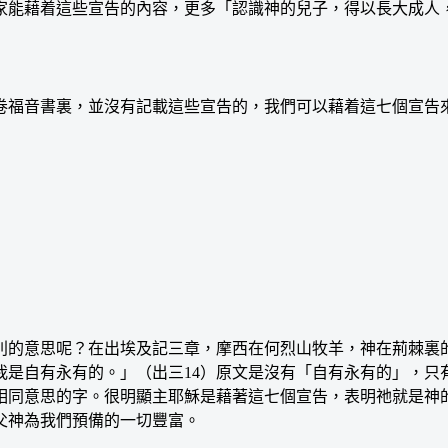
家能藉着這些宣告的內容，更多「認識神的兒子，得以長大成人，
福音書裏，並沒有記載這些宣告的，我們可以藉着這七個宣告來
的意思呢？在出埃及記三章，摩西在何烈山牧羊，神在荊棘裏的
我是自有永有的。」（出三14）原文是沒有「自有永有的」，只
相同意思的字。很明顯主耶穌是藉著這七個宣告，表明祂就是神
父神為我們預備的一切豐富。