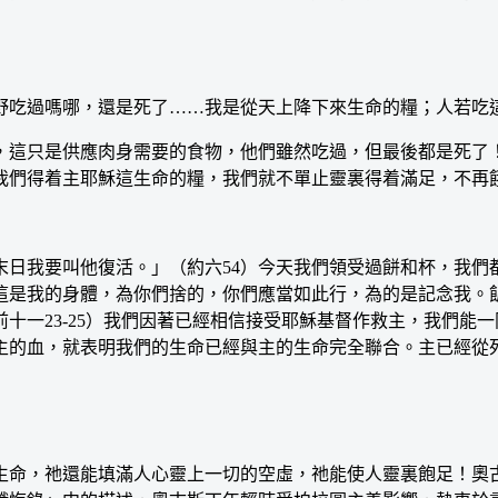
過嗎哪，還是死了……我是從天上降下來生命的糧；人若吃這糧，
這只是供應肉身需要的食物，他們雖然吃過，但最後都是死了！
我們得着主耶穌這生命的糧，我們就不單止靈裏得着滿足，不再
我要叫他復活。」（約六54）今天我們領受過餅和杯，我們
這是我的身體，為你們捨的，你們應當如此行，為的是記念我。
十一23-25）我們因著已經相信接受耶穌基督作救主，我們能
主的血，就表明我們的生命已經與主的生命完全聯合。主已經從
命，祂還能填滿人心靈上一切的空虛，祂能使人靈裏飽足！奧古