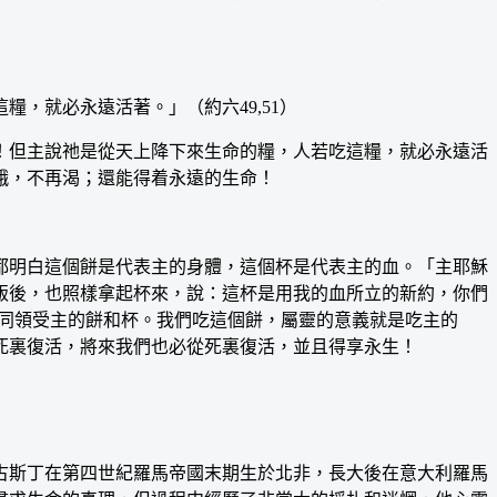
就必永遠活著。」（約六49,51）
但主說祂是從天上降下來生命的糧，人若吃這糧，就必永遠活
餓，不再渴；還能得着永遠的生命！
都明白這個餅是代表主的身體，這個杯是代表主的血。「主耶穌
飯後，也照樣拿起杯來，說：這杯是用我的血所立的新約，你們
一同領受主的餅和杯。我們吃這個餅，屬靈的意義就是吃主的
死裏復活，將來我們也必從死裏復活，並且得享永生！
斯丁在第四世紀羅馬帝國末期生於北非，長大後在意大利羅馬