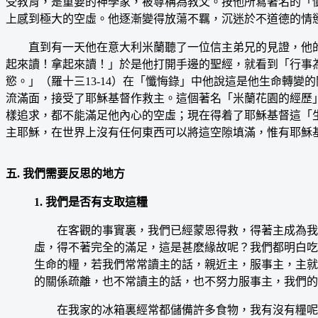
受教育，是重要的神學家，被尊稱為教父。按他所寫著名的「
上感到極大的空虛。他逐漸變得放蕩不羈，沉迷於不道德的情
直到有一天他在意大利米蘭聽了一位信主弟兄的見證，他的
起來讀！拿起來讀！」於是他打開手邊的聖經，就看到「行事
慾。」（羅十三13-14）在「懺悔錄」中他說這是他生命轉
流滿面，接受了耶穌基督作救主。這個著名「米蘭花園的經歷
樣追求，都不能滿足他內心的空虛；現在得着了耶穌基督這「
主耶穌，在世界上沒有任何東西可以將這空隙填滿，惟有耶穌
五. 我們需要反思的地方
1. 我們是否有支取這糧
在客觀的事實裏，我們已經蒙恩得救，得著主成為我們
虛，得不著完全的滿足，這是甚麽緣故呢？我們都明白吃
生命的糧，若我們常常讀主的話，親近主，服事主，主就
的關係疏離，也不常讀主的話，也不努力服事主，我們的
在我家的冰箱裏經常都儲備許多食物，我有沒有糧呢？