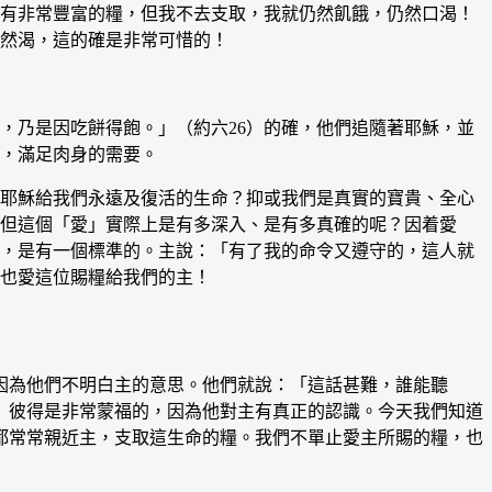
有非常豐富的糧，但我不去支取，我就仍然飢餓，仍然口渴！
然渴，這的確是非常可惜的！
乃是因吃餅得飽。」（約六26）的確，他們追隨著耶穌，並
，滿足肉身的需要。
耶穌給我們永遠及復活的生命？抑或我們是真實的寶貴、全心
但這個「愛」實際上是有多深入、是有多真確的呢？因着愛
，是有一個標準的。主說：「有了我的命令又遵守的，這人就
們也愛這位賜糧給我們的主！
因為他們不明白主的意思。他們就說：「這話甚難，誰能聽
8）彼得是非常蒙福的，因為他對主有真正的認識。今天我們知道
都常常親近主，支取這生命的糧。我們不單止愛主所賜的糧，也