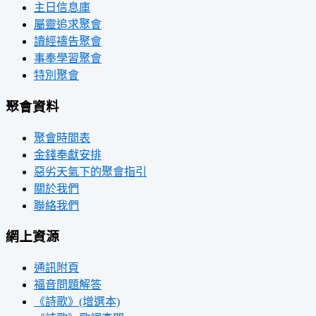
主日信息庫
屬靈追求聚會
讀經禱告聚會
事奉學習聚會
特別聚會
聚會資料
聚會時間表
金錢奉獻安排
惡劣天氣下的聚會指引
關於我們
聯絡我們
網上資源
通訊附頁
福音問題解答
《詩歌》(增選本)