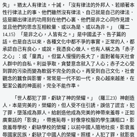
失」。猶太人有律法，十誡，「沒有律法的外邦人、若順著本
性行律法上的事、他們雖然沒有律法、自己就是自己的律法．
這是顯出律法的功用刻在他們心裏、他們是非之心同作見證、
並且他們的思念互相較量、或以為是、或以為非。」（羅二
14,15）「是非之心，人皆有之。」是中國孟子、告子篇的
話。也是自古以來，各種文化中都不爭的事實。正常的人，都
承認自己有良心，或說，我憑良心做人。也有人稱之為「赤子
之心」：或「童真」。但當人慢慢的長大了，面對著每天社會
人群中的自私。利益爭取，貪婪意念就入了人心；赤子之心受
到罪的污染而變為軟弱不完全的良心。再受到自己文化，社會
觀念的蠶食與影響，常常是一代不如一代，良心越來越差，在
聖潔公義的神面前，完全不能作準。
「世人都犯了罪，虧缺了神的榮耀。」（羅三23）神創造
人，本是完美的，榮耀的，但人受不住引誘，誤信了謊言，犯
了罪，墮落成為罪人。給創造他成為完美的神帶來羞辱。正如
廣東話的「影衰」，帶進恥辱。好像穿校服的學生講粗口，影
衰羞辱學校，虧缺學校的榮耀；以前中國人隨地吐痰，影衰羞
辱國家民族，虧缺了中國人的榮耀。照樣，人犯了罪，就影衰