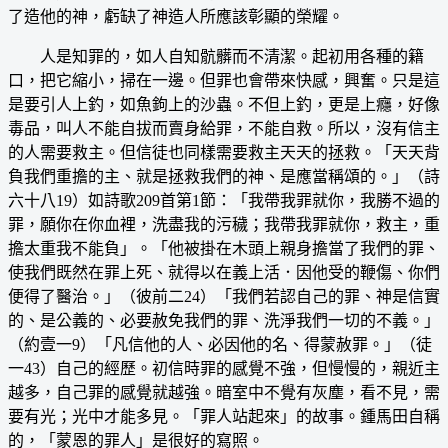
了造他的神，虧缺了神造人所應該彰顯的榮耀。
人是知罪的，如人自知骯髒而不清潔。起初用各種的籍
口，把它縮小，掃在一邊。但罪也會帶來快感，興奮。只是這
是要引人上釣，如魚鉤上的沙蟲。不但上釣，更是上癮，好像
毒品，叫人不能自拔而賣身給罪，不能自救。所以，沒有信主
的人需要救主。但信徒也同樣需要救主天天的拯救。「天天背
負我們重擔的主、就是拯救我們的神、是應當稱頌的。」（詩
六十八19）如詩歌209首第1節：「我帶我罪就你，我勝不過的
罪，願你在你血裡，洗盡我的污穢；我帶我罪就你，救主，重
擔太重我不能負」。「他被掛在木頭上親身擔當了我們的罪、
使我們既然在罪上死、就得以在義上活．因他受的鞭傷、你們
便得了醫治。」（彼前二24）「我們若認自己的罪、神是信實
的、是公義的、必要赦免我們的罪、洗淨我們一切的不義。」
（約壹一9）「凡信他的人、必因他的名、得蒙赦罪。」（徒
一43）自己的經歷。初信時罪的感覺不強，但慢慢的，親近主
越多，自己罪的感覺就越強。暗室中不覺有灰塵，看不見，需
要有光；光中才能多見。「罪人站起來」的故事。鍾馬田自稱
的，「蒙恩的罪人」是很好的寫照。