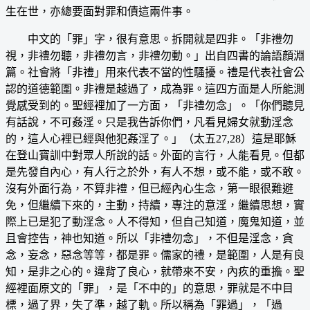
生在世，亦總要面對罪和債這兩件事。
中文的「罪」字，很有意思。拆開就是四非。「非禮勿
視，非禮勿聽，非禮勿言，非禮勿動。」出自四書的論語顏淵
篇。社會將「非禮」用來代表不當的性騷擾。禮是代表社會公
認的道德範圍。非禮是越過了，成為罪。這四方面是人所能測
覺感受到的。聖經裡加了一方面，「非禮勿念」。「你們聽見
有話說，不可姦淫。只是我告訴你們，凡看見婦女就動淫念
的，這人心裡已經與他犯姦淫了。」（太五27,28）這是耶穌
在登山寶訓中對眾人所說的話。外面的言行，人能看見。但都
是先發自內心，有人行之於外，有人不想，或不能，或不敢。
沒有外面行為，不算非禮，但已經內心生念，第一眼很難避
免，但繼續下來的，主動，持續，專注的意淫，繼續思想，實
際上已是犯了動淫念。人不得知，但自己知道，魔鬼知道，並
且會控告，神也知道。所以「非禮勿念」，不但是淫念，貪
念，妄念，惡念等等，都是罪。儒家的禮，是範圍，人是有良
知，是非之心的。違背了良心，就帶來不安，內疚的重擔。聖
經裡面原文的「罪」，是「不中的」的意思，罪就是不中目
標，過了界，失了準，越了軌。所以稱為「罪過」，「過