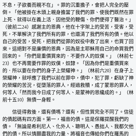
不息，子欲養而親不在」。罪的沉重擔子，會把人完全的壓
倒。「他被掛在木頭上親身擔當了我們的罪、使我們既然在罪
上死、就得以在義上活．因他受的鞭傷、你們便得了醫治。」
（彼前二24）感謝主的恩典，他在十字架上的受苦，受害，受
死，不單解決了我們所有的罪，也還清了我們所有的債。他以
自己的受苦，受死，把我們從罪的奴役中救了出來，也買了回
來。這絕對不是廉價的恩典，因為是主耶穌用自己的命買我們
回來的。「你們是重價買來的．不要作人的奴僕。」（林前七
23）也不再需要作罪的奴僕，奴隸。「因為你們是重價買來
的．所以要在你們的身子上榮耀神。」（林前六20）在身子上
榮耀神，就呼應了我們以前在罪中，債中，犯了罪，虧缺了神
的榮耀的苦況，從墮落的罪人，經過救贖，成了蒙恩的罪人，
何等人「然而我今日成了何等人、是蒙神的恩纔成的。」（林
前十五10）無債一身輕。
信徒得救後，還有債嗎？還有，但性質完全不同了。信徒
的債起碼有四方面。第一，福音的債。這是保羅提醒我們的
債。「無論是希利尼人、化外人、聰明人、愚拙人、我都欠他
們的債。所以情願盡我的力量、將福音也傳給你們在羅馬的