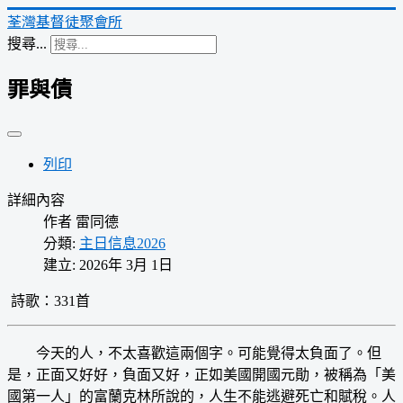
荃灣基督徒聚會所
搜尋...
罪與債
列印
詳細內容
作者
雷同德
分類:
主日信息2026
建立: 2026年 3月 1日
詩歌：331首
今天的人，不太喜歡這兩個字。可能覺得太負面了。但
是，正面又好好，負面又好，正如美國開國元勛，被稱為「美
國第一人」的富蘭克林所說的，人生不能逃避死亡和賦稅。人