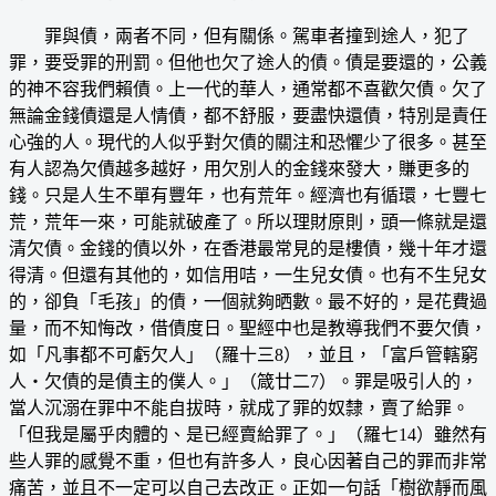
罪與債，兩者不同，但有關係。駕車者撞到途人，犯了
罪，要受罪的刑罰。但他也欠了途人的債。債是要還的，公義
的神不容我們賴債。上一代的華人，通常都不喜歡欠債。欠了
無論金錢債還是人情債，都不舒服，要盡快還債，特別是責任
心強的人。現代的人似乎對欠債的關注和恐懼少了很多。甚至
有人認為欠債越多越好，用欠別人的金錢來發大，賺更多的
錢。只是人生不單有豐年，也有荒年。經濟也有循環，七豐七
荒，荒年一來，可能就破產了。所以理財原則，頭一條就是還
清欠債。金錢的債以外，在香港最常見的是樓債，幾十年才還
得清。但還有其他的，如信用咭，一生兒女債。也有不生兒女
的，卻負「毛孩」的債，一個就夠晒數。最不好的，是花費過
量，而不知悔改，借債度日。聖經中也是教導我們不要欠債，
如「凡事都不可虧欠人」（羅十三8），並且，「富戶管轄窮
人‧欠債的是債主的僕人。」（箴廿二7）。罪是吸引人的，
當人沉溺在罪中不能自拔時，就成了罪的奴隸，賣了給罪。
「但我是屬乎肉體的、是已經賣給罪了。」（羅七14）雖然有
些人罪的感覺不重，但也有許多人，良心因著自己的罪而非常
痛苦，並且不一定可以自己去改正。正如一句話「樹欲靜而風