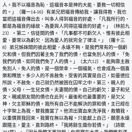
人。我不以福音為恥．這福音本是神的大能、要救一切相信
的。」（羅一14-16）有弟兄把福音傳給我，讓我得救，我也
當把這福音傳出去，叫多人得到福音的好處，「凡我所行的、
都是為福音的緣故、為要與人同得這福音的好處。」（林前九
23）。第二，信徒間的債。「凡事都不可虧欠人、惟有彼此相
愛、要常以為虧欠．因為愛人的就完全了律法。」（羅十三
8）弟兄姊妹間的彼此相愛，永遠不夠，是我們常有的一個虧
欠和債。但我們因著主免了我們的債，也當免別人的債。「免
我們的債、如同我們免了人的債。」（太六12）。能夠靠主赦
免別人，免人的債，是一個榮幸，一個福氣，也會成為一個喜
樂和釋放。多少人的不肯赦免，受害的其實是自己，如曼德拉
所說，不赦免，自己就仍然被困在囚牢之中。第三，親人的
債。父母，一生兒女債。夫妻間的債。自己的虧欠：妻子和兒
女。親戚朋友間的債也在此列。最後和也最重要的，是欠父
神，欠主耶穌的債。我所有自己不能解決的罪和債，主已經在
十字架上為我，替我擔當了。他流出寶血來洗淨我，救贖我，
以重價買我回來。我實在無以為報。只能獻上自己，願意永遠
跟隨主，愛主，直到路終。「我將餘生還你若債。」（詩歌