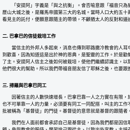
「安提阿」字義是「與之抗衡」。會否喻意跟「福音只為猶
歷山大城之後，是羅馬帝國第三大的名城。當時人口大約五十
看見主的託付，便願意跟隨主的帶領，不顧猶太人的反對和逼
二. 巴拿巴的信徒栽培工作
當信主的外邦人多起來，消息也傳到耶路撒冷教會的人耳中
到歡喜，因為知道這是出於神的恩典，是聖靈的工作。於是勸
了主。安提阿人信主之後如何被栽培，使他們繼續認識主，以
他們很大的幫助。所以我們帶福音朋友信了耶穌之後，也要跟
三. 掃羅與巴拿巴同工
因著信主的人數快速增長，巴拿巴靠一人之力實在有限，於
也不可單靠一人的力量，必須要有同工一同配搭，叫主的工作
批被稱為「基督徒」的門徒。基督徒的意思就是基督的跟隨者
我們在人面前都會承認自己是基督徒，因為我們都是因信耶
顧、參與教會的服侍、學習捨己跟從主、以致出外宣教，主呼