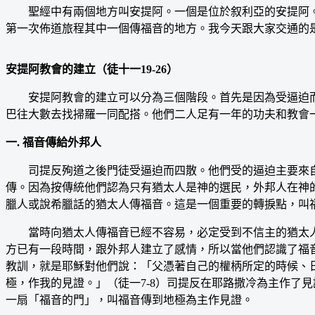
聖經中有兩個地方叫安提阿。一個是位於叙利亞的安提阿。門
第一次佈道旅程其中一個傳福音的地方。我今天跟大家交通的
安提阿教會的建立（徒十一19-26）
安提阿教會的建立可以分為三個階段。首先是因為受逼迫而
巴往大數去找掃羅一同配搭。他們二人足有一年的功夫和教會
一. 福音傳給外邦人
司提反殉道之後門徒受逼迫而四散。他們受的逼迫主要來自
傳。因為按傳統他們認為只有猶太人是神的選民，外邦人在神
臘人或說希臘話的猶太人傳福音。這是一個重要的轉捩點，叫
當時向猶太人傳福音已經不容易，必定受到不信主的猶太人
方已有一段時間，跟外邦人建立了感情，所以當他們認識了福
教訓，就是耶穌對他們說：「父憑著自己的權柄所定的時候、
極，作我的見證。」（徒一7-8）司提反在耶路撒冷為主作了
一扇「福音的門」，叫福音傳到地極為主作見證。