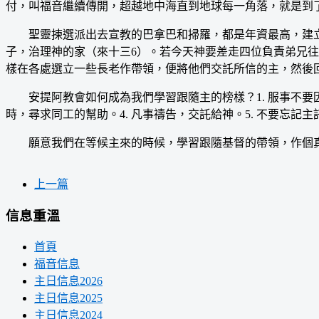
付，叫福音繼續傳開，超越地中海直到地球每一角落，就是到
聖靈揀選派出去宣教的巴拿巴和掃羅，都是年資最高，建立
子，治理神的家（來十三6）。若今天神要差走四位負責弟兄
樣在各處選立一些長老作帶領，便將他們交託所信的主，然後回
安提阿教會如何成為我們學習跟隨主的榜樣？1. 服事不要因
時，尋求同工的幫助。4. 凡事禱告，交託給神。5. 不要忘
願意我們在等候主來的時候，學習跟隨基督的帶領，作個
上一篇
信息重溫
首頁
福音信息
主日信息2026
主日信息2025
主日信息2024