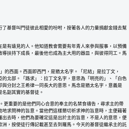
了基督叫門徒彼此相愛的吩咐，按著各人的力量捐獻金錢去幫
在是有遠見的人。他知道教會需要有年青人來參與服事，以預備
教導扶持下成長，最後他也成為主大用的器皿，與彼得同工。馬
」的西面。西面即西門，是猶太名字。「尼結」是拉丁文，
亞的北部。「路求」：拉丁文名字，意思為「明亮的」、「白色
即與分封之王希律一同長大的意思。馬念是猶太名字，意義是
是名副其實的基督徒。
。更重要的是他們同心合意的奉主的名禁食禱告，尋求主的帶
動地求問神的旨意。當他們這樣懇切祈求神的旨意時，主便藉著
羅出去時，他們為要確定這是出於主的旨意，不是人的意思，便
歐洲，按使徒行傳記載甚至去到羅馬。今天的基督徒繼承主的託