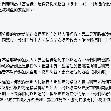
徒稱為「基督徒」是從安提阿起首（徒十一26），所指的便
是叙利亞的安提阿。
分散的猶太信徒在安提阿也向外邦人傳福音。第二是耶路撒冷教
一同聚集，教訓了許多人，建立了安提阿教會。使他們得到「基
不信耶穌的猶太人。有些信徒逃到了外邦地方，他們同時也將福
的救贖計劃上是無份的。但當中有一些居住於塞浦路斯和古利奈
福音不單傳遍猶太全地、撒馬利亞，更開始傳到地極（即外邦）
逼迫，何況向外邦人傳福音！那些塞浦路斯人和古利奈人為何可
音之後也很想將這福音傳給外邦人。另外必是聖靈按神的時間感
日期，不是你們可以知道的。但聖靈降臨在你們身上，你們就必
見證，彼得在猶太周遊全地，為主作見證，腓利在撒馬利亞為主