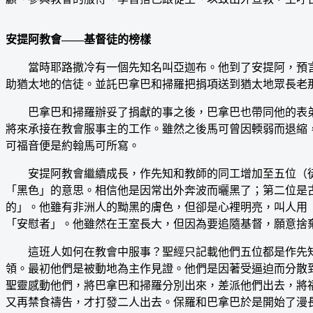
安提阿教會——基督徒的榜樣
當時耶路撒冷有一個先知名叫亞迦布。他到了安提阿，預言
助猶太地的信徒。並託巴拿巴和掃羅把捐項送到猶太地眾長老那裡
巴拿巴和掃羅辦妥了捐獻的事之後，巴拿巴也帶同他的表弟約
將來承接在教會服事主的工作。雖然之後馬可曾因輭弱而退縮
可福音便是約翰馬可所寫。
安提阿教會繼續成長，作先知和教師的同工增加至五位（徒
「黑色」的意思。相信他是因常出外奔波而曬黑了；第二位是
的」。他雖有非洲人的黝黑的膚色，但卻是心裡明亮，叫人用
「安慰者」。他雖然在王室長大，但因為要追隨基督，願意捨
這班人如何在教會中服事？聖經只記載他們五位都是作先知和
領。最初他們是被動地為主作見證。他們是因著受逼迫而分散
聖靈感動他們，將巴拿巴和掃羅分別出來，差派他們出去，將
又再禁食禱告，才打發二人出去。保羅和巴拿巴於是開始了漫