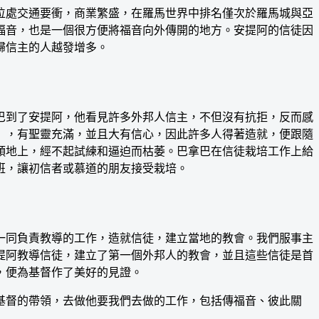
處交通要衝，商業繁盛，在羅馬世界中排名僅次於羅馬城與亞
福音，也是一個很方便將福音向外傳開的地方。安提阿的信徒因
歸信主的人越發增多。
到了安提阿，他看見許多外邦人信主，不但沒有抗拒，反而感
），有聖靈充滿，並且大有信心，因此許多人得著造就，便跟隨
頭地上，經不起試練和逼迫而枯萎。巴拿巴在信徒栽培工作上給
班，讓初信者或慕道的朋友接受栽培。
同負責教導的工作，造就信徒，建立當地的教會。我們服事主
提阿教導信徒，建立了第一個外邦人的教會，並且這些信徒是首
，便為基督作了美好的見證。
督的帶領，去做他要我們去做的工作，包括傳福音、彼此關