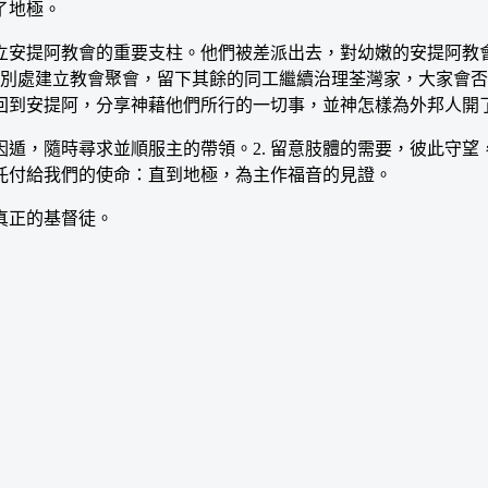
了地極。
安提阿教會的重要支柱。他們被差派出去，對幼嫩的安提阿教會
往別處建立教會聚會，留下其餘的同工繼續治理荃灣家，大家會
到安提阿，分享神藉他們所行的一切事，並神怎樣為外邦人開了信
遁，隨時尋求並順服主的帶領。2. 留意肢體的需要，彼此守望，
記主託付給我們的使命：直到地極，為主作福音的見證。
真正的基督徒。