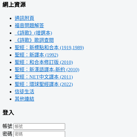
網上資源
通訊附頁
福音問題解答
《詩歌》(增選本)
《詩歌》歌詞查閱
聖經：新標點和合本 (1919,1989)
聖經：新譯本 (1992)
聖經：和合本修訂版 (2010)
聖經：新漢語譯本-新約 (2010)
聖經：NET中文譯本 (2011)
聖經：環球聖經譯本 (2022)
信徒生活
其他連結
登入
帳號
密碼