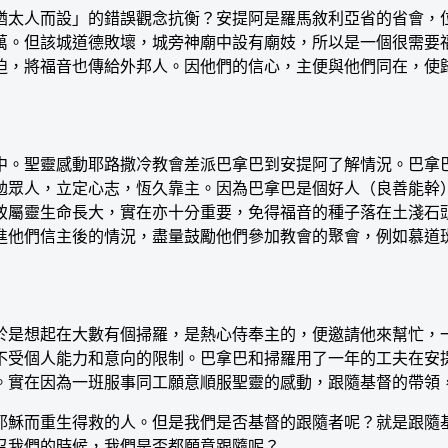
太人而設」的錯誤觀念抗衡？安提阿是羅馬敘利亞省的省會，位
萬。但該城道德敗壞，城旁神廟中設有廟妓，所以是一個很需要
迫，將福音也傳給外邦人。因他們的信心，主便與他們同在，使
。聖靈感動耶路撒冷教會差派巴拿巴到安提阿了解情況。巴拿巴
勉眾人，立定心志，恆久靠主。因為巴拿巴是個好人（良善能幹
致屬靈生命長大，實在亦十分重要，免得福音的種子落在土淺石
進他們信主後的情況，盡量鼓勵他們參加教會的聚會，例如慕道
是想起在大數有個掃羅，是熱心侍奉主的，便邀請他來幫忙，一
不受個人能力和意向的限制。巴拿巴和掃羅用了一年的工夫在安
。實在因為一班服事同工願意順服聖靈的感動，跟隨基督的帶領
穌而重生得救的人。但是我們是否基督的跟隨者呢？就是跟隨基
召我們的時候，我們是否都願意跟隨呢？