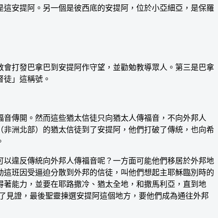
是這安提阿。另一個是彼西底的安提阿，位於小亞細亞，是保羅
會打發巴拿巴到安提阿作守望，並勸勉教導眾人。第三是巴拿
督徒」這稱號。
音傳開。然而這些猶太信徒只向猶太人傳福音，不向外邦人
（非洲北部）的猶太信徒到了安提阿，他們打破了傳統，也向希
。
以違反傳統向外邦人傳福音呢？一方面可能他們移居於外邦地
動這班因受逼迫分散到外邦的信徒，叫他們想起主耶穌臨別時的
得著能力，並要在耶路撒冷、猶太全地，和撒馬利亞，直到地
作了見證，最後聖靈揀選安提阿這個地方，要他們成為通往外邦