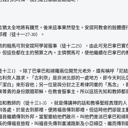
猶太全地將有饑荒。後來這事果然發生。安提阿教會的肢體遵行
（徒十一27-30）。
翰馬可到安提阿學習服事（徒十二25），由此可見巴拿巴實
，但這些都在主的預算之內。主憐憫馬可，使他繼續在巴拿巴的
十三1）。除了巴拿巴和掃羅兩位開荒元老外，還有稱呼「尼結
古利奈人路求。「古利奈」是非洲北部的一處地方，即今天利比
「潔白」來形容他；另一位是與分封之王希律同養的「馬念」，
棄尊貴的身份跟隨耶穌，在教會服事主。所以這班先知和教師都
教師的（徒十三1-3），就是傳講神的話和教導聖經真理的人
到各處，於是去到那裡，便將福音傳到那裡。但這時他們卻是主
福音繼續傳到外邦。當聖靈給他們啟示，叫他們差派巴拿巴和掃
長的傳福音旅程，叫福音先傳到塞浦路斯及小亞細亞、繼而傳到