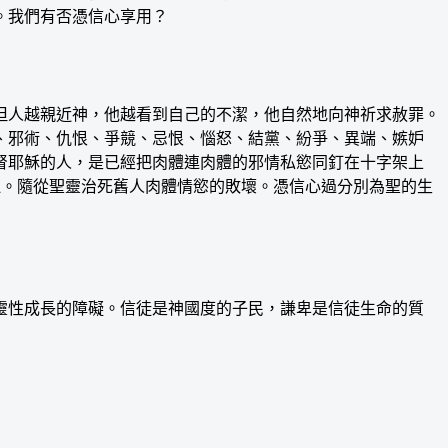
。我們有否憑信心享用？
人越親近神，他越看到自己的不潔，他自然地向神祈求赦罪。
、邪術、仇恨、爭競、忌恨、惱怒、結黨、紛爭、異端、嫉妒
督耶穌的人，是已經把肉體連肉體的邪情私慾同釘在十字架上
器皿。隨從聖靈治死舊人肉體情慾的敗壞。憑信心過分別為聖的生
性成長的障礙。信徒是神國度的子民，謙卑是信徒生命的質