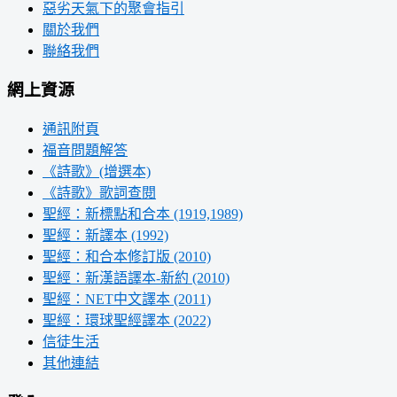
惡劣天氣下的聚會指引
關於我們
聯絡我們
網上資源
通訊附頁
福音問題解答
《詩歌》(增選本)
《詩歌》歌詞查閱
聖經：新標點和合本 (1919,1989)
聖經：新譯本 (1992)
聖經：和合本修訂版 (2010)
聖經：新漢語譯本-新約 (2010)
聖經：NET中文譯本 (2011)
聖經：環球聖經譯本 (2022)
信徒生活
其他連結