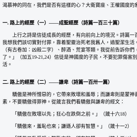
渴慕神的同在，我們是否有這樣的心？大衛寶座、王權國度的
一. 路上的經歷（一）——成聖經歷（詩篇一百三十篇）
上行之詩是信徒成長的經歷，有向前向上的境況。詩篇一百
我想我們該切實對付罪，靠着聖靈治死老我舊人，過聖潔生活
（有古卷加：凶殺二字）、醉酒、荒宴等類。我從前告訴你們
了。」（加五19-21,24）信徒是神國度的子民，不要犯
活。
二. 路上的經歷（二）——謙卑（詩篇一百卅一篇）
驕傲是神所憎惡的，它帶來敗壞和羞辱；而謙卑則是蒙神喜
素，不要驕傲得罪神。從箴言我們看驕傲與謙卑的經文：
「驕傲在敗壞以先；狂心在跌倒之前。」（箴十六18）
「驕傲來，羞恥也來；謙遜人卻有智慧。」（箴十一2）