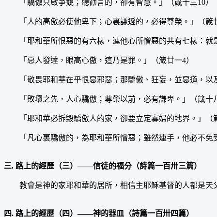
「驕傲只啟爭競；聽勸言的，卻有智慧。」（箴十三10）
「人的高傲必使他卑下；心裏謙遜的，必得尊榮。」（箴廿
「耶和華所恨惡的有六樣，連他心所憎惡的共有七樣：就是高
「惡人發達，眼高心傲，這乃是罪。」（箴廿一4）
「敬畏耶和華在乎恨惡邪惡；那驕傲、狂妄，並惡道，以及
「敗壞之先，人心驕傲；尊榮以前，必有謙卑。」（箴十八
「耶和華必拆毀驕傲人的家，卻要立定寡婦的地界。」（箴
「凡心裏驕傲的，為耶和華所憎惡；雖然連手，他必不免受
三. 路上的經歷（三）——信徒的福分（詩篇一百卅三篇）
教會是神的家耶和華的居所，相信主耶穌基督的人都是天父
四. 路上的經歷（四）——神的器皿（詩篇一百卅四篇）