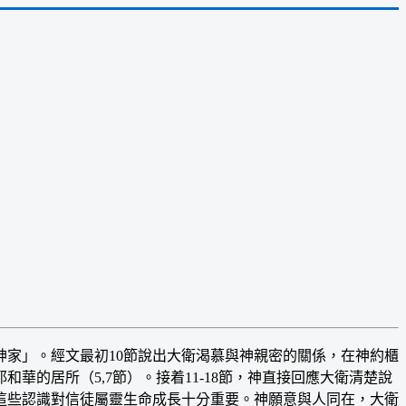
家」。經文最初10節說出大衛渴慕與神親密的關係，在神約櫃
的居所（5,7節）。接着11-18節，神直接回應大衛清楚說
情，這些認識對信徒屬靈生命成長十分重要。神願意與人同在，大衛