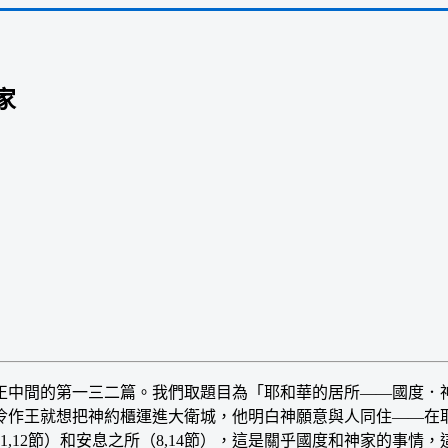
家
間的第一三二篇。我們取題目為「耶和華的居所——國度．神
作王就想把神約櫃運進大衛城，他明白神願意與人同住——在耶和華
1,12節）和安息之所（8,14節），這是關乎國度和神家的事