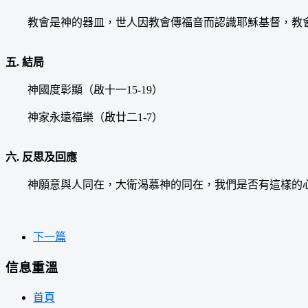
教會是神的器皿，世人因教會傳福音而認識耶穌基督，教會
五. 結局
神國度彰顯（啟十一15-19）
神家永遠福樂（啟廿二1-7）
六. 反思及回應
神願意與人同在，大衛渴慕神的同在，我們是否有這樣的心
下一篇
信息重溫
首頁