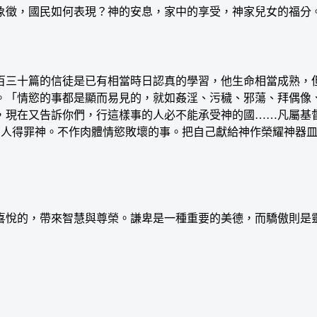
象徵，國民如何表現？神的安息，家中的享受，神家兒女的福分
三十篇的信徒是已有相當時日認真的學習，他生命相當成熟，但
。「情慾的事都是顯而易見的，就如姦淫、污穢、邪蕩、拜偶像
，現在又告訴你們，行這樣事的人必不能承受神的國……凡屬基
罪傷害別人得罪神。不作肉體情慾敗壞的事。把自己獻給神作榮耀神
悅的，帶來智慧與尊榮。謙卑是一種重要的美德，而驕傲則是靈