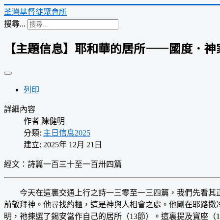
荃灣基督徒聚會所
搜尋...
【主題信息】耶和華的居所——國度．神
列印
詳細內容
作者
陳健明
分類:
主日信息2025
建立: 2025年 12月 21日
經文：詩篇一百三十至一百卅四篇
今天在這裏交通上行之詩一三零至一三四篇，我們先看其正中
前敬拜神。他尋找約櫃，這是神與人相會之處。他剛在耶路撒冷
明，祂揀選了錫安當作自己的居所（13節）。這裏提及寶座（1