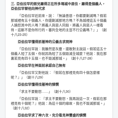
三. 亞伯拉罕的姪兒羅得正在所多瑪城中居住，羅得是個義人，
亞伯拉罕替他向神代求
「亞伯拉罕近前來，說：『無論善惡，你都要剿滅嗎？假若
那城裡有五十個義人，你還剿滅那地方嗎？不為城裡這五十個義
人饒恕其中的人嗎？將義人與惡人同殺，將義人與惡人一樣看
待，這斷不是你所行的。審判全地的主豈不行公義嗎？』」（創
十八23-25）
亞伯拉罕懂得抓著神的公義去求問神
「亞伯拉罕說：我雖然是灰塵，還敢對主說話。假若這五十
個義人短了五個，你就因為短了五個毀滅全城麼？他說：我在那
裏若見有四十五個，也不毀滅那城。」（創十八27-28）
亞伯拉罕在神面前承認自己無有
「亞伯拉罕又對他說：『假若在那裡見有四十個怎麼樣
呢？』」（創十八29）
亞伯拉罕懂得找著神的憐憫
「求主不要動怒……」（創十八30）
「亞伯拉罕說：『求主不要動怒，我再說這一次，假若在那
裡見有十個呢？』他說：為這十個的緣故，我也不毀滅那城。」
（創十八32）
亞伯拉罕求了神六次，充分看見神豐盛的憐憫