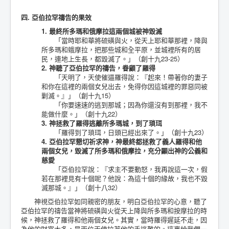
四. 亞伯拉罕禱告的果效
1. 最終所多瑪和俄摩拉這兩個城被神毀滅
「當時耶和華將硫磺與火，從天上耶和華那裡，降與
所多瑪和蛾摩拉，把那些城和全平原，並城裡所有的居
民，連地上生長，都毀滅了。」（創十九23-25）
2. 神聽了亞伯拉罕的禱告，眷顧了羅得
「天明了，天使催逼羅得說：『起來！帶著你的妻子
和你在這裡的兩個女兒出去，免得你因這城裡的罪惡同被
剿滅。』」（創十九15）
「你要速速的逃到那城；因為你還沒有到那裡，我不
能做什麼。」（創十九22）
3. 神拯救了羅得逃離所多瑪城，到了瑣珥
「羅得到了瑣珥，日頭已經出來了。」（創十九23）
4. 亞伯拉罕懇切祈求神，神最終都拯救了義人羅得和他
兩個女兒，毀滅了所多瑪和俄摩拉，充分顯出神的公義和
慈愛
「亞伯拉罕說：『求主不要動怒，我再說這一次，假
若在那裡見有十個呢？他說：為這十個的緣故，我也不毀
滅那城。』」（創十八32）
神視亞伯拉罕如同親密的朋友，明白亞伯拉罕的心意，聽了
亞伯拉罕的禱告當神將硫磺與火從天上降與所多瑪和按摩拉的時
候，神拯救了羅得和他兩個女兒。其實，當時羅得遲延不走，因
為他的財富太多，是兩位天使拉著他的手逃難的。這裏給我們一