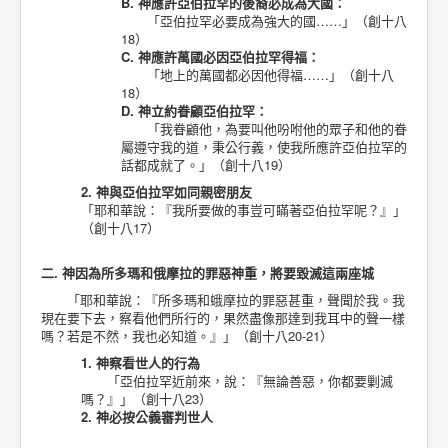
B. 神應許亞伯拉罕的後裔必成為大國：
「亞伯拉罕必要成為強大的國……」（創十八
18）
C. 神應許萬國必因亞伯拉罕得福：
「地上的萬國都必因他得福……」（創十八
18）
D. 神立約眷顧亞伯拉罕：
「我眷顧他，為要叫他吩咐他的眾子和他的眷
屬遵守我的道，秉公行義，使我所應許亞伯拉罕的
話都成就了。」（創十八19）
2. 神與亞伯拉罕如同親密朋友
「耶和華說：『我所要做的事豈可瞞著亞伯拉罕呢？』」
（創十八17）
二. 神因為所多瑪和俄摩拉的罪惡神重，將要毀滅這兩座城
「耶和華說：『所多瑪和蛾摩拉的罪惡甚重，聲聞於我。我
現在要下去，察看他們所行的，果然盡像那達到我耳中的聲一樣
嗎？若是不然，我也必知道。』」（創十八20-21）
1. 神察看世人的行為
「亞伯拉罕近前來，說：『無論善惡，你都要剿滅
嗎？』」（創十八23）
2. 神必按公義審判世人