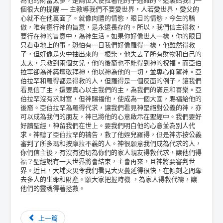
個很大的提醒 — 主教導我們不要愛世界，人若愛世界，愛父的
心就不在他裏面了。就像肉體的情慾，眼目的情慾，今生的驕
傲，唯有遵行神的旨意，是永遠長存的。所以，我們信主得救，
要行在神的旨意中，為神生活。如果你好像世人一樣，你的眼目
只看重地上的事，恐怕有一日我們好像羅得一樣，他雖然得救
了，但好像是火中抽出來的一根柴，他失去了所有財物和自己的
太太，只救到兩個女兒，他的後裔也不能得到神的祝福。而亞伯
拉罕卻為神築壇敬拜神，他以神為他的一切，並專心仰望神。亞
伯拉罕和羅得都是得救的人，但羅得是一個反面的例子，讓我們
看見信了主，還要真心以主我們的主，為我們的滿足和喜樂。亞
伯拉罕沒有求財富，但神賜福他，使成為一個大國，賜福給他的
後裔。亞伯拉罕為羅得代求，讓我們看見神是絕對公義的神，亦
可以成為我們的朋友，神已將他的心意啟示在聖經中。我們要好
好讀聖經，神留我們在世上。要我們明白他的心意並為別人代
求。神聽了亞伯拉罕的禱告，救了他姪兒羅得，但是神亦按公義
審判了所多瑪和按摩拉不義的人。神很願意我們成為代求的人，
你們信主後，有沒有迫切為你們的家人親友得救代求，讓他們得
福？聖經說有一天世界將會結束，主會再來，且神將要審判世
界。近日，大埔火災令我們看見大火蔓延得很快，在傾刻之間奪
去多人的生命和財產。願大家把握時機 ，為家人得救代禱，讓
他們的靈魂得著拯救。
上一篇