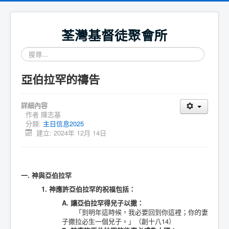
荃灣基督徒聚會所
搜
尋...
亞伯拉罕的禱告
詳細內容
作者
陳志基
分類:
主日信息2025
建立: 2024年 12月 14日
一. 神與亞伯拉罕
1. 神應許亞伯拉罕的祝福包括：
A. 讓亞伯拉罕得兒子以撒：
「到明年這時候，我必要回到你這裡；你的妻
子撒拉必生一個兒子。」（創十八14）