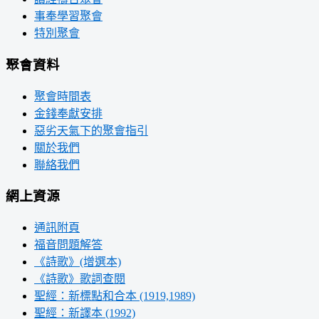
事奉學習聚會
特別聚會
聚會資料
聚會時間表
金錢奉獻安排
惡劣天氣下的聚會指引
關於我們
聯絡我們
網上資源
通訊附頁
福音問題解答
《詩歌》(增選本)
《詩歌》歌詞查閱
聖經：新標點和合本 (1919,1989)
聖經：新譯本 (1992)