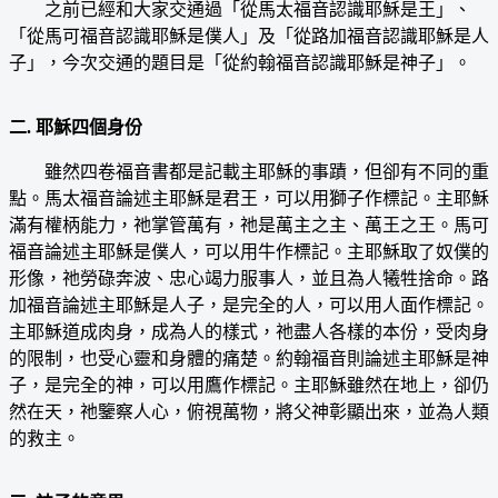
之前已經和大家交通過「從馬太福音認識耶穌是王」、
「從馬可福音認識耶穌是僕人」及「從路加福音認識耶穌是人
子」，今次交通的題目是「從約翰福音認識耶穌是神子」。
二. 耶穌四個身份
雖然四卷福音書都是記載主耶穌的事蹟，但卻有不同的重
點。馬太福音論述主耶穌是君王，可以用獅子作標記。主耶穌
滿有權柄能力，祂掌管萬有，祂是萬主之主、萬王之王。馬可
福音論述主耶穌是僕人，可以用牛作標記。主耶穌取了奴僕的
形像，祂勞碌奔波、忠心竭力服事人，並且為人犧牲捨命。路
加福音論述主耶穌是人子，是完全的人，可以用人面作標記。
主耶穌道成肉身，成為人的樣式，祂盡人各樣的本份，受肉身
的限制，也受心靈和身體的痛楚。約翰福音則論述主耶穌是神
子，是完全的神，可以用鷹作標記。主耶穌雖然在地上，卻仍
然在天，祂鑒察人心，俯視萬物，將父神彰顯出來，並為人類
的救主。