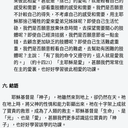
來彼此相愛。甚麽是「捨己」的愛呢？就是輕看自己的
感受和需要，卻看重肢體的感受和需要。我們是否願意
不計較自己的得失，不考慮自己的感受和需要，用主耶
穌那捨己犧牲的愛來愛弟兄姊妹呢？即使自己生活忙
碌，我們是否願意放棄休息時間，去探望需要關心的肢
體呢？即使自己經濟拮据，我們是否願意節省一點金
錢，去顧念更加缺乏的肢體呢？即使自己生活難處重
重，我們是否願意輕看自己的難處，去幫助有困難的肢
體呢？主說：「有了我的命令又遵守的，這人就是愛我
的。」（約十四21）「主耶穌是愛」，甚願我們常常住
在主的愛裏，也好好學習彼此相愛的功課。
六. 結語
耶穌基督是「神子」，祂雖然來到地上，卻仍然在天。祂
在地上時，將父神的性情和能力彰顯出來，祂在十字架上成就
了寶貴的救恩，成為了人類的救主。耶穌基督是「生命」、是
「光」、也是「愛」，甚願我們更多認識這位寶貴的「神
子」，也好好學習該學的功課。