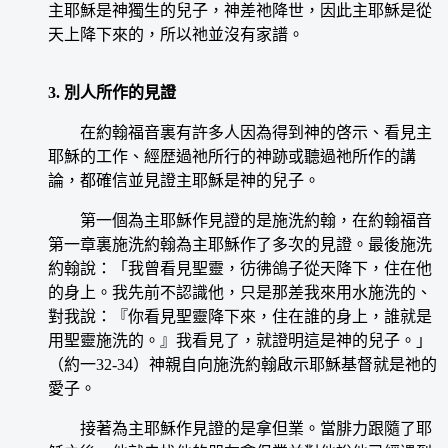
主耶穌是神獨生的兒子，神差祂降世，因此主耶穌是從
天上降下來的，所以祂並沒有家譜。
3. 別人所作的見證
在約翰福音裏有許多人因為得到神的啓示、看見主
耶穌的工作、經歴過祂所行的神跡或聽過祂所作的講
論，都確信並見證主耶穌是神的兒子。
第一個為主耶穌作見證的是施洗約翰，在約翰福音
第一章裏施洗約翰為主耶穌作了多次的見證。最後施洗
約翰說：「我曾看見聖靈，彷彿鴿子從天降下，住在他
的身上。我先前不認識他，只是那差我來用水施洗的、
對我說：『你看見聖靈降下來，住在誰的身上，誰就是
用聖靈施洗的。』我看見了，就證明這是神的兒子。」
（約一32-34）神親自向施洗約翰啟示耶穌基督就是祂的
愛子。
接著為主耶穌作見證的是拿但業。當腓力跟隨了耶