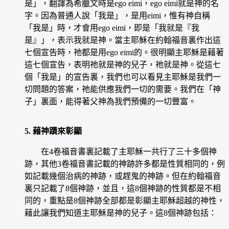
是」，翻譯為希臘文時是ego eimi，ego eimi就是神的名
字。因為普通人說「我是」，是用eimi，惟有神自稱
「我是」時，才會用ego eimi，即是「我就是『我
是』」，表示我就是神。當主耶穌在約翰福音裏作出這
七個宣告時，祂都是用ego eimi的。很明顯主耶穌是藉著
這七個宣告，表明祂就是神的兒子，祂就是神。從這七
個「我是」的宣告裏，我們也可以看見主耶穌是我們一
切問題的答案，祂能供應我們一切的需要。我們在「神
子」裏面，能得著父神為我們預備的一切豐富。
5. 藉神蹟來彰顯
在4卷福音書裏記載了主耶穌一共行了三十多個神
跡，其他3卷福音書記載的神跡許多都是性質相同的，例
如記載幾個治病的神跡，或趕鬼的神跡。但在約翰福音
裏只記載了8個神跡，並且，這8個神跡的性質都是不相
同的，重點是8個神跡全部都是彰顯主耶穌超越的神性，
藉此讓我們知道主耶穌是神的兒子。這8個神跡包括：