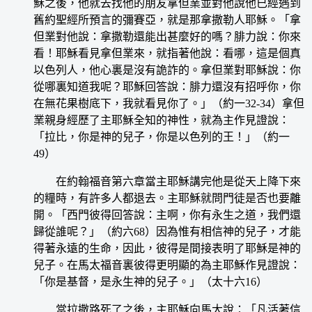
穌之後，他就去找他的朋友拿但業並對他說他已經遇到
舊約聖經所預言的彌賽亞，就是那拿撒勒人耶穌。「拿
但業對他說：拿撒勒還能出甚麼好的嗎？腓力說：你來
看！耶穌看見拿但業來，就指著他說：看哪，這是個真
以色列人，他心裏是沒有詭詐的。拿但業對耶穌說：你
從哪裏知道我呢？耶穌回答說：腓力還沒有招呼你，你
在無花果樹底下，我就看見你了。」（約一32-34）拿但
業親身經歷了主耶穌全知的神性，就為主作見證說：
「拉比，你是神的兒子，你是以色列的王！」（約一
49）
在約翰福音第六章當主耶穌講完他是從天上降下來
的糧時，有許多人都退去。主耶穌就問門徒是否也要離
開。「西門彼得回答說：主啊，你有永生之道，我們還
歸從誰呢？」（約六68）因為惟有相信神的兒子，才能
得著永遠的生命，因此，彼得是間接表明了耶穌是神的
兒子。在馬太福音裏彼得更明顯的為主耶穌作見證說：
「你是基督，是永生神的兒子。」（太十六16）
當拉撒路死了之後，主耶穌向馬大說：「凡活著信