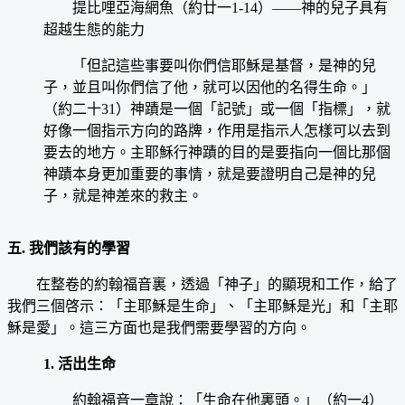
提比哩亞海網魚（約廿一1-14）——神的兒子具有
超越生態的能力
「但記這些事要叫你們信耶穌是基督，是神的兒
子，並且叫你們信了他，就可以因他的名得生命。」
（約二十31）神蹟是一個「記號」或一個「指標」，就
好像一個指示方向的路牌，作用是指示人怎樣可以去到
要去的地方。主耶穌行神蹟的目的是要指向一個比那個
神蹟本身更加重要的事情，就是要證明自己是神的兒
子，就是神差來的救主。
五. 我們該有的學習
在整卷的約翰福音裏，透過「神子」的顯現和工作，給了
我們三個啓示：「主耶穌是生命」、「主耶穌是光」和「主耶
穌是愛」。這三方面也是我們需要學習的方向。
1. 活出生命
約翰福音一章說：「生命在他裏頭。」（約一4）