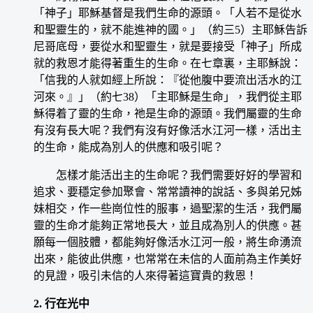
「神子」耶穌基督是我們生命的源頭。「人若不是從水
和聖靈生的，就不能進神的國。」（約三5）主耶穌告訴
尼哥底母，要從水和聖靈生，就是要接受「神子」所成
就的救恩才能得著重生的生命。在七章裏，主耶穌說：
「信我的人就如經上所說：『從他腹中要流出活水的江
河來。』」（約七38）「主耶穌是生命」，我們從主耶
穌得着了靈的生命，祂是生命的源頭。我們屬靈的生命
有沒有長大呢？我們有沒有好像活水江河一樣，活出主
的生命，能成為別人的供應和吸引呢？
怎樣才能活出主的生命呢？我們需要好好的學習和
追求、要穩定參加聚會、常常讀神的說話、多與弟兄姊
妹相交，作一些崗位性的服事，過聖潔的生活，我們屬
靈的生命才能夠正常地長大，並且成為別人的供應。甚
願每一個肢體，都能夠好像活水江河一般，將生命湧流
出來，能彼此供應，也常常在未信的人面前為主作美好
的見證，吸引未信的人來得著這寶貴的救恩！
2. 行在光中