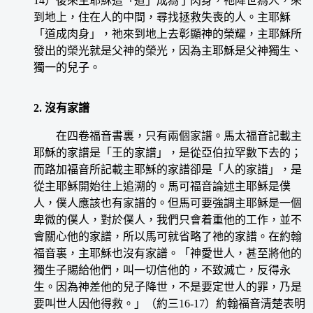
14）後來主耶穌這「道」成為了肉身，祂降世為人，來
到地上，住在人的中間，尋找拯救失喪的人。主耶穌
「道成肉身」，祂來到地上去彰顯神的榮耀，主耶穌所
發出的榮光就是父神的榮光，因為主耶穌是父神獨生、
獨一的兒子。
2. 沒有家譜
在四卷福音書裏，只有兩個家譜。馬太福音記載主
耶穌的家譜是「王的家譜」，是從亞伯拉罕數下去的；
而路加福音所記載主耶穌的家譜卻是「人的家譜」，是
從主耶穌開始往上追溯的。馬可福音論述主耶穌是僕
人，僕人應該也有家譜的。但馬可要強調主耶穌是一個
卑微的僕人，對於僕人，我們只會着重他的工作，並不
會關心他的家譜，所以馬可就省略了祂的家譜。在約翰
福音裏，主耶穌也沒有家譜。「神愛世人，甚至將他的
獨生子賜給他們，叫一切信他的，不致滅亡，反得永
生。因為神差他的兒子降世，不是要定世人的罪，乃是
要叫世人因他得救。」（約三16-17）約翰福音清楚表明