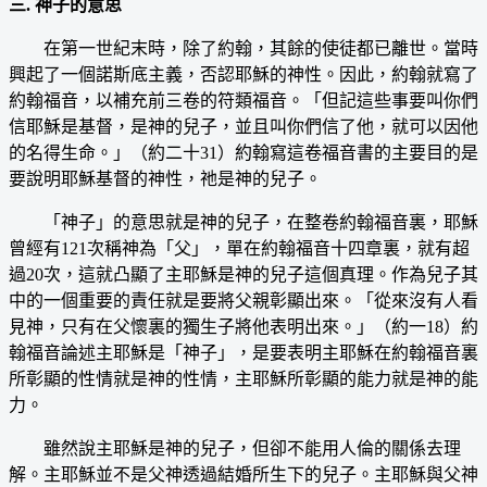
三. 神子的意思
在第一世紀末時，除了約翰，其餘的使徒都已離世。當時
興起了一個諾斯底主義，否認耶穌的神性。因此，約翰就寫了
約翰福音，以補充前三卷的符類福音。「但記這些事要叫你們
信耶穌是基督，是神的兒子，並且叫你們信了他，就可以因他
的名得生命。」（約二十31）約翰寫這卷福音書的主要目的是
要說明耶穌基督的神性，祂是神的兒子。
「神子」的意思就是神的兒子，在整卷約翰福音裏，耶穌
曾經有121次稱神為「父」，單在約翰福音十四章裏，就有超
過20次，這就凸顯了主耶穌是神的兒子這個真理。作為兒子其
中的一個重要的責任就是要將父親彰顯出來。「從來沒有人看
見神，只有在父懷裏的獨生子將他表明出來。」（約一18）約
翰福音論述主耶穌是「神子」，是要表明主耶穌在約翰福音裏
所彰顯的性情就是神的性情，主耶穌所彰顯的能力就是神的能
力。
雖然說主耶穌是神的兒子，但卻不能用人倫的關係去理
解。主耶穌並不是父神透過結婚所生下的兒子。主耶穌與父神