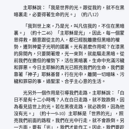
主耶穌說：「我是世界的光。跟從我的，就不在黑
暗裏走，必要得著生命的光。」（約八12）
「我到世上來，乃是光，叫凡信我的，不住在黑暗
裏。」（約十二46）「主耶穌是光」，因此，每一個蒙
恩得救，願意跟從主的人，都已經脫離撒但黑暗的權
勢，遷到神愛子光明的國裏。光有甚麽作用呢？在漆黑
的房間內，只要開著燈，光一來到，就能驅走黑暗。從
前我們在撒但的權勢下，活在黑暗裏，生命中充滿污穢
和罪悪。今日主耶穌的真光已照亮我們的生命，我們要
靠著「神子」耶穌基督，行在光中，離開一切暗昧、污
穢和罪惡的事，過聖潔、合乎主心意的生活。
光另外一個作用是引導我們走路，主耶穌說：「白
日不是有十二小時嗎？人在白日走路，就不致跌倒，因
為看見這世上的光。若在黑夜走路，就必跌倒，因為他
沒有光。」（約十一9-10）主耶穌是「世界的光」，照
亮我們前面的路程，我們在光中行走，就不會跌倒。另
一方面，要有「光」，我們才能作工。因此，我們要趁