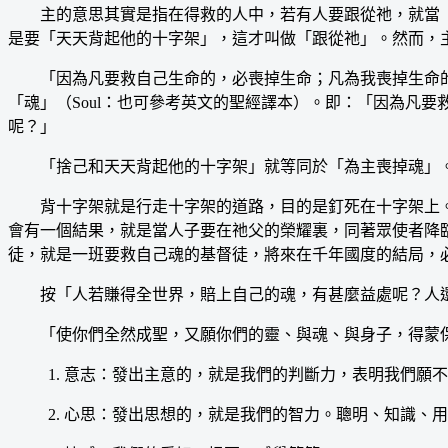
主的意思其實是指在得救的人中，若有人要跟從祂，就當「捨己」
是要「天天背起他的十字架」，這才叫做「跟從祂」。然而，
「因為凡要救自己生命的，必喪掉生命；凡為我喪掉生命的
「魂」（Soul：也可參考英文的聖經譯本）。即：「因為凡
呢？」
「捨己和天天背起他的十字架」就等同於「為主喪掉魂」。
背十字架就是行走十字架的道路，目的是釘死在十字架上。
會有一個結果，就是當人子要在祂父的榮耀裏，同著眾使者降
徒，就是一班要救自己魂的基督徒，將來在千年國度的結局，
按「人若賺得全世界，賠上自己的魂，有甚麼益處呢？人還
「使你們全然成聖，又願你們的靈、與魂、與身子，得蒙保
1. 意志：發出主意的，就是我們的判斷力，表明我們願
2. 心思：發出思想的，就是我們的智力。聰明、知識、