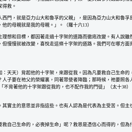
家得救。
西門，就是亞力山大和魯孚的父親」，是因為亞力山大和魯孚是
他的母親就是我的母親。」。（羅十六13）
理想和目標，都因著走過十字架的道路而徹底改變。有人說雖然
，但慢慢就被改變，喜悅走這條十字架的道路。我們可在哪方面
：天天）背起他的十字架，來跟從我。因為凡要救自己生命的，
？人子要在祂父的榮耀裏，同著眾使者降臨；那時候，祂要照各
）；「不背著他的十字架跟從我的，也不配作我的門徒」（太十3
其實主的意思並非指這些。也有人認為是代表為主受苦。但主也
救自己生命的，必喪掉生命」呢？救恩是憑信心而得的，但為什