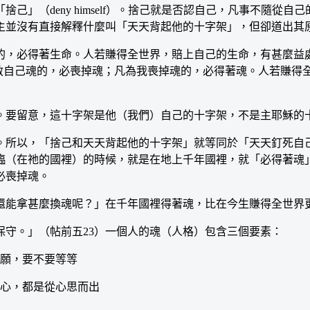
（deny himself）。捨己就是否認自己，凡事不隨從
主並沒有直接解釋什麼叫「天天背起他的十字架」，但卻道出其
，必得著生命。人若賺得全世界，賠上自己的生命，有甚麼益處
要救自己魂的，必喪掉魂；凡為我喪掉魂的，必得著魂。人若賺得
要留意，這十字架是他（我們）自己的十字架，不是主耶穌的十
所以，「捨己和天天背起他的十字架」就等同於「天天釘死自己
臨（在祂的國裡）的時候，就是在地上千年國裡，就「必得著魂
必喪掉魂。
能拿甚麼換魂呢？」在千年國裡得著魂，比在今生賺得全世界更
守。」（帖前五23）一個人的魂（人格）包含三個要素：
不願，要不要等等
用心，都是從心思而出