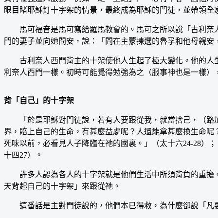
眼目睹耶穌釘十字架的情景，最終成為耶穌的門徒，並帶領全
馬可福音是馬可寫給羅馬教會的。馬可之所以說「古利奈人
門的妻子並向她問安，說：「問在主蒙揀選的魯孚和他母親安，
古利奈人西門背主的十架使他人生起了極大變化。他的人生
利奈人西門一樣。初時可能覺得勉強為之（服事神也是一樣）
背「自己」的十字架
「於是耶穌對門徒說，若有人要跟從我，就當捨己，（路加
界，賠上自己的生命，有甚麼益處呢？人還能拿甚麼換生命呢
死味以前，必看見人子降臨在祂的國裏。」（太十六24-28
十四27）。
許多人認為各人的十字架就是他們生活中所須背負的重擔。
天背起自己的十字架」來跟從祂。
這番話是主對門徒說的，他們本已得救，為什麼卻說「凡要