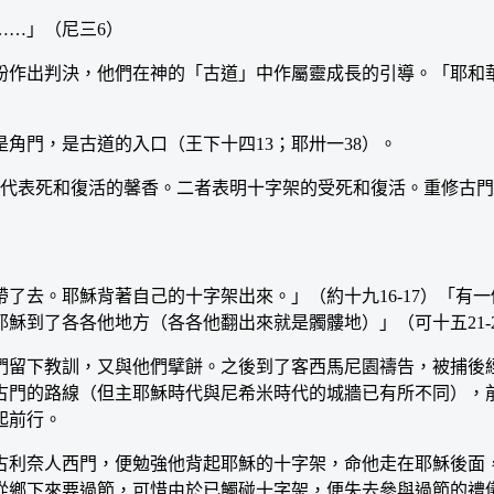
…」（尼三6）
作出判決，他們在神的「古道」中作屬靈成長的引導。「耶和華
門，是古道的入口（王下十四13；耶卅一38）。
代表死和復活的馨香。二者表明十字架的受死和復活。重修古門
去。耶穌背著自己的十字架出來。」（約十九16-17）「有
穌到了各各他地方（各各他翻出來就是髑髏地）」（可十五21-2
留下教訓，又與他們擘餅。之後到了客西馬尼園禱告，被捕後經
古門的路線（但主耶穌時代與尼希米時代的城牆已有所不同），
起前行。
利奈人西門，便勉強他背起耶穌的十字架，命他走在耶穌後面，
從鄉下來要過節，可惜由於已觸碰十字架，便失去參與過節的禮