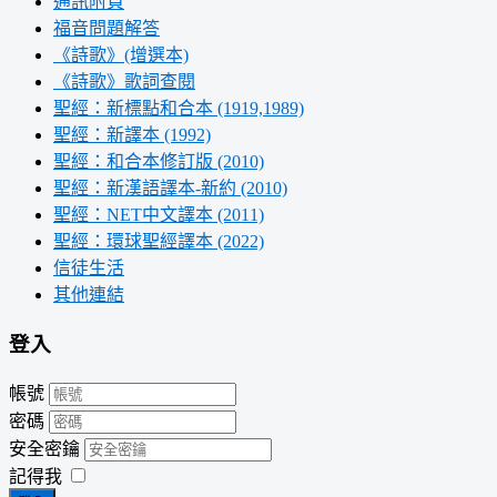
通訊附頁
福音問題解答
《詩歌》(增選本)
《詩歌》歌詞查閱
聖經：新標點和合本 (1919,1989)
聖經：新譯本 (1992)
聖經：和合本修訂版 (2010)
聖經：新漢語譯本-新約 (2010)
聖經：NET中文譯本 (2011)
聖經：環球聖經譯本 (2022)
信徒生活
其他連結
登入
帳號
密碼
安全密鑰
記得我