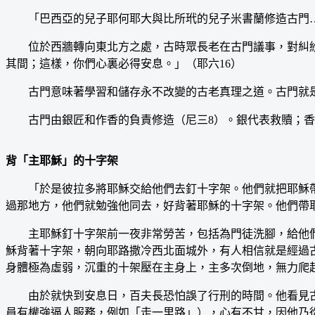
「巴西亞的兒子耶何耶大與比所玳的兒子米書蘭修造古門…
位於西牆轉向東北方之處，古時眾長老在古門議事，對糾紛
其間；這樣，你們心裏必得安息。」（耶六16）
古門意味著學習和儲存永不改變的古老真理之道。古門就是角
古門由銀匠和作香的負責修造（尼三8）。銀代表救贖；香
背「主耶穌」的十字架
「於是彼拉多將耶穌交給他們去釘十字架。他們就把耶穌帶了
過那地方，他們就勉強他同去，好背著耶穌的十字架。他們帶耶
主耶穌釘十字架前一夜非常勞苦，包括為門徒洗腳，給他們
穌背著十字架，朝向耶路撒冷西北面城外，有人相信就是經過
身體極為虛弱，沉重的十架壓在主身上，主多次倒地，無力爬
由於就快到安息日，百夫長恐怕誤了行刑的時間。他看見古
員有權強逼人服務，例如「走一里路」），心有不甘，因他乃