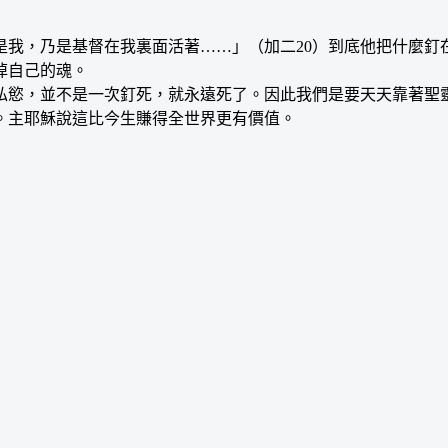
，乃是基督在我裏面活著……」（加二20）到底他把什麼釘
掉自己的魂。
私慾，並不是一次釘死，就永遠死了。因此我們是要天天靠著聖
。主耶穌說這比今生賺得全世界更有價值。