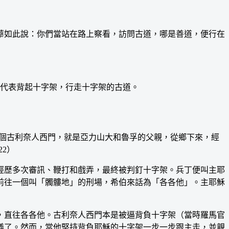
如此說：你們當站在路上察看，訪問古道，哪是善道，便行在
代表背起十字架，行走十字架的古道。
一個古利奈人西門，就是亞力山大和魯孚的父親，從鄉下來，經
2）
歷多次審訊、鞭打和戲弄，最終被判釘十字架。兵丁便叫主耶
前往一個叫「髑髏地」的刑場，希伯來話為「各各他」。主耶穌
直往各各他。古利奈人西門本是被逼背負十字架（當時羅馬官
儀了。然而，當他堅持背負耶穌的十字架一步一步跟主走，並親