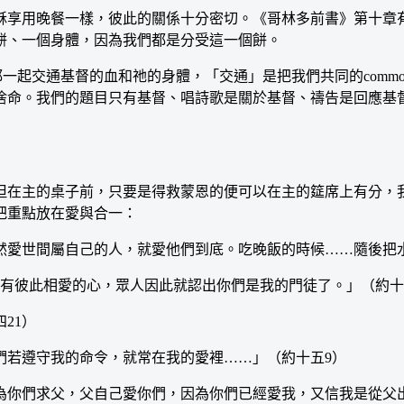
享用晚餐一樣，彼此的關係十分密切。《哥林多前書》第十章有
餅、一個身體，因為我們都是分受這一個餅。
一起交通基督的血和祂的身體，「交通」是把我們共同的commo
捨命。我們的題目只有基督、唱詩歌是關於基督、禱告是回應基
在主的桌子前，只要是得救蒙恩的便可以在主的筵席上有分，我
把重點放在愛與合一：
愛世間屬自己的人，就愛他們到底。吃晚飯的時候……隨後把水
若有彼此相愛的心，眾人因此就認出你們是我的門徒了。」（約十
21）
若遵守我的命令，就常在我的愛裡……」（約十五9）
們求父，父自己愛你們，因為你們已經愛我，又信我是從父出