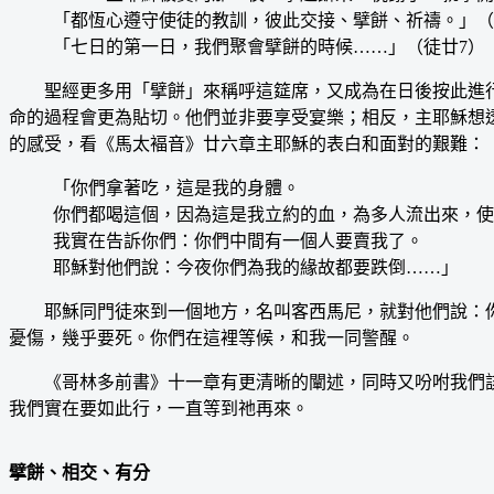
「都恆心遵守使徒的教訓，彼此交接、擘餅、祈禱。」（
「七日的第一日，我們聚會擘餅的時候……」（徒廿7）
聖經更多用「擘餅」來稱呼這筵席，又成為在日後按此進行聚
命的過程會更為貼切。他們並非要享受宴樂；相反，主耶穌想
的感受，看《馬太褔音》廿六章主耶穌的表白和面對的艱難：
「你們拿著吃，這是我的身體。
你們都喝這個，因為這是我立約的血，為多人流出來，使
我實在告訴你們：你們中間有一個人要賣我了。
耶穌對他們說：今夜你們為我的緣故都要跌倒……」
耶穌同門徒來到一個地方，名叫客西馬尼，就對他們說：你
憂傷，幾乎要死。你們在這裡等候，和我一同警醒。
《哥林多前書》十一章有更清晰的闡述，同時又吩咐我們該
我們實在要如此行，一直等到祂再來。
擘餅、相交、有分