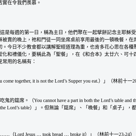
活實在令我們羨慕。
是每週的第一日，稱為主日，他們聚在一起擘餅記念主耶穌受
耶穌被賣的晚上，祂和門徒一同坐席桌前享用最後的一頓晚餐，在
切。今日不少教會都以講解聖經道理為重，也肯多花心思在各種
聖化和禮儀化，要稱此為「聖餐」，在《和合本》太廿六、可十
見常用的名稱有：
ether, it is not the Lord’s Supper you eat.）」（林前十一
t have a part in both the Lord’s table and the
 Lord’s table）」。但無論「筵席」、「晚餐」和「桌
sus … took bread … broke it）」（林前十一23-24）