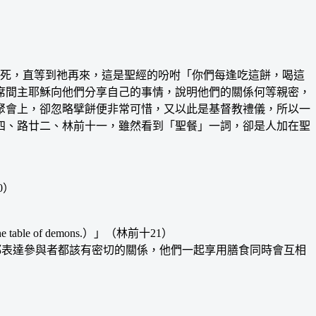
死，直等到祂再來，這是聖經的吩咐「你們每逢吃這餅，喝這
席間主耶穌向他們分享自己的事情，說明他們的關係何等親密，
聚會上，卻忽略擘餅便非常可惜，又以此是基督教禮儀，所以一
四、路廿二、林前十一，雖然看到「聖餐」一詞，卻是人加在聖
20）
 table of demons.）」（林前十21）
子」，都表達參與者都該有密切的關係，他們一起享用膳食同時會互相