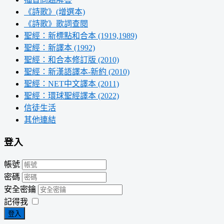
《詩歌》(增選本)
《詩歌》歌詞查閱
聖經：新標點和合本 (1919,1989)
聖經：新譯本 (1992)
聖經：和合本修訂版 (2010)
聖經：新漢語譯本-新約 (2010)
聖經：NET中文譯本 (2011)
聖經：環球聖經譯本 (2022)
信徒生活
其他連結
登入
帳號
密碼
安全密鑰
記得我
登入