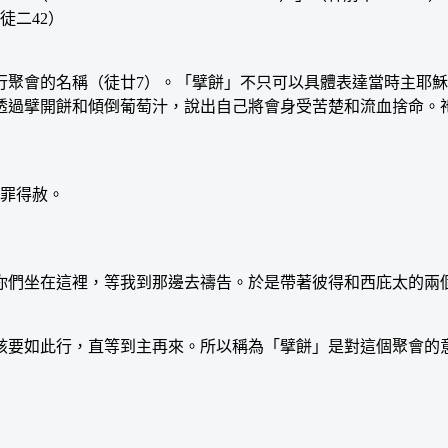
徒二42）
會的名稱（徒廿7）。「擘餅」不只可以具體表達當時主耶穌
透過擘開餅和傾倒葡萄汁，說出自己將會身受苦楚和流血捨命。
罪得赦。
們坐在這裡，等我到那邊去禱告。於是帶著彼得和西庇太的兩個
要如此行，直等到主再來。所以稱為「擘餅」是對這個聚會的意