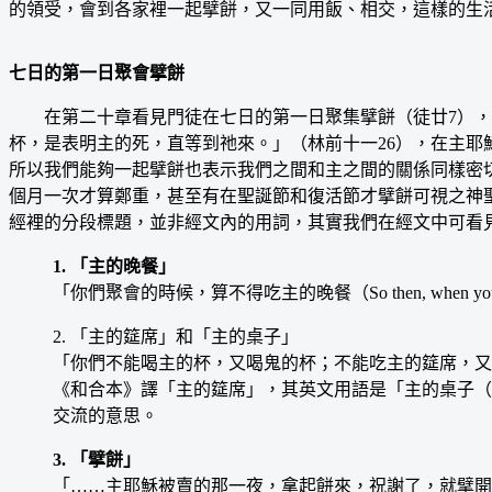
的領受，會到各家裡一起擘餅，又一同用飯、相交，這樣的生
七日的第一日聚會擘餅
在第二十章看見門徒在七日的第一日聚集擘餅（徒廿7），這
杯，是表明主的死，直等到祂來。」（林前十一26），在主
所以我們能夠一起擘餅也表示我們之間和主之間的關係同樣密
個月一次才算鄭重，甚至有在聖誕節和復活節才擘餅可視之神
經裡的分段標題，並非經文內的用詞，其實我們在經文中可看
1. 「主的晚餐」
「你們聚會的時候，算不得吃主的晚餐（So then, when you come tog
2. 「主的筵席」和「主的桌子」
「你們不能喝主的杯，又喝鬼的杯；不能吃主的筵席，又吃鬼的筵席。（You canno
《和合本》譯「主的筵席」，其英文用語是「主的桌子（the
交流的意思。
3. 「擘餅」
「……主耶穌被賣的那一夜，拿起餅來，祝謝了，就擘開……（Lord Je