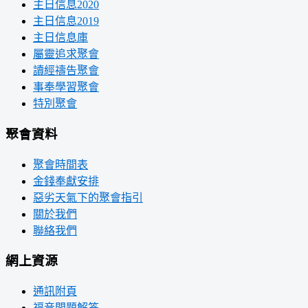
主日信息2020
主日信息2019
主日信息庫
屬靈追求聚會
讀經禱告聚會
事奉學習聚會
特別聚會
聚會資料
聚會時間表
金錢奉獻安排
惡劣天氣下的聚會指引
關於我們
聯絡我們
網上資源
通訊附頁
福音問題解答