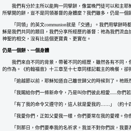
我們有分於主所以能夠一同擘餅，像當晚門徒可以和主耶穌
所擘開的餅，豈不是同領基督的身體麼？我們雖多，仍是一個
「同領」的英文communion就是「交通」。我們用擘餅時都
穌是我們共同的題目，我們分享所經歷的基督：祂為我們流血
神聖的相交，沒有比這個更寶貴、更實在。
仍是一個餅、一個身體
我們來自不同的背景，帶著不同的經歷，雖然各有不同，但
的作為。《約翰福音》十三章至十七章同樣記載主的晚餐，卻
「逾越節以前，耶穌知道自己離世歸父的時候到了。祂既然
「我賜給你們一條新命令，乃是叫你們彼此相愛......你們
「有了我的命令又遵守的，這人就是愛我的……」（約十四
「我愛你們，正如父愛我一樣，你們要常在我的愛裡。你們
「到那日，你們要奉我的名祈求。我並不對你們說，我要為你