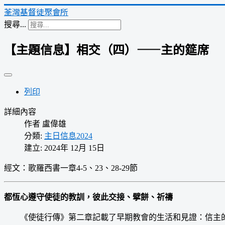
荃灣基督徒聚會所
搜尋...
【主題信息】相交（四）——主的筵席
列印
詳細內容
作者
盧偉雄
分類:
主日信息2024
建立: 2024年 12月 15日
經文：歌羅西書一章4-5、23、28-29節
都恆心遵守使徒的教訓，彼此交接、擘餅、祈禱
《使徒行傳》第二章記載了早期教會的生活和見證：信主的