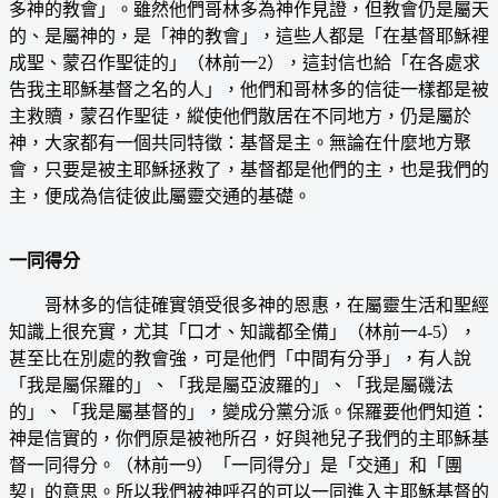
多神的教會」。雖然他們哥林多為神作見證，但教會仍是屬天
的、是屬神的，是「神的教會」，這些人都是「在基督耶穌裡
成聖、蒙召作聖徒的」（林前一2），這封信也給「在各處求
告我主耶穌基督之名的人」，他們和哥林多的信徒一樣都是被
主救贖，蒙召作聖徒，縱使他們散居在不同地方，仍是屬於
神，大家都有一個共同特徵：基督是主。無論在什麼地方聚
會，只要是被主耶穌拯救了，基督都是他們的主，也是我們的
主，便成為信徒彼此屬靈交通的基礎。
一同得分
哥林多的信徒確實領受很多神的恩惠，在屬靈生活和聖經
知識上很充實，尤其「口才、知識都全備」（林前一4-5），
甚至比在別處的教會強，可是他們「中間有分爭」，有人說
「我是屬保羅的」、「我是屬亞波羅的」、「我是屬磯法
的」、「我是屬基督的」，變成分黨分派。保羅要他們知道：
神是信實的，你們原是被祂所召，好與祂兒子我們的主耶穌基
督一同得分。（林前一9）「一同得分」是「交通」和「團
契」的意思。所以我們被神呼召的可以一同進入主耶穌基督的