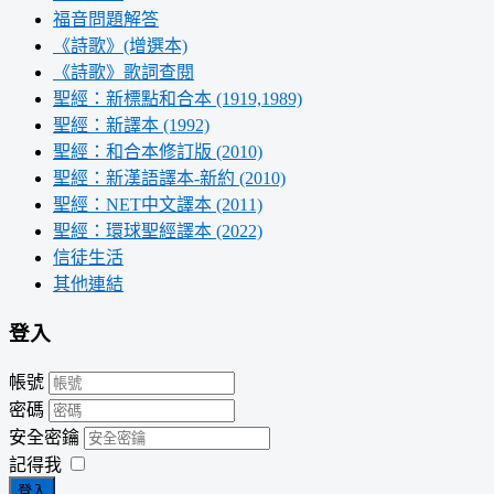
福音問題解答
《詩歌》(增選本)
《詩歌》歌詞查閱
聖經：新標點和合本 (1919,1989)
聖經：新譯本 (1992)
聖經：和合本修訂版 (2010)
聖經：新漢語譯本-新約 (2010)
聖經：NET中文譯本 (2011)
聖經：環球聖經譯本 (2022)
信徒生活
其他連結
登入
帳號
密碼
安全密鑰
記得我
登入