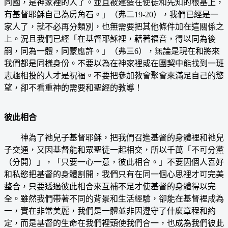
同國，是神家裡的人了。並且被建造在使徒和先知的根基上，
有基督耶穌自己為房角石。」（弗二19-20），我們已經是一
家人了，就不必再分類別，也無需要把其他條件加在這關係之
上。況且我們已經「在基督耶穌裡，藉著福音，得以同為後
嗣，同為一體，同蒙應許。」（弗三6），無論是現在和將來
我們都是同樣身份。不要以為在神家裡或在團契中能找到一班
志趣相投的人才是祝福。不要把參加教會聚會來滿足自己的慾
望，卻不看重神的需要和聖經的教導！
彼此相合
神為了祂兒子基督耶穌，把我們召進基督的身體裡和祂兒
子交通，又因基督能和眾聖徒一起相交，所以千萬「不可分黨
（分開）」，「只要一心一意，彼此相合。」不要因個人喜好
和私慾把基督的身體割開，我們只有在同一個心思裡才可完美
整合，只要透過彼此相合來互補不足才使基督的身體得以完
全。雖然我們帶著不同的背景和生活經驗，卻能在基督裡成為
一，實在非常美麗，我們是一體並非因遵守了什麼章程和約
定，而是基督的生命在我們裡頭使我們合一，也成為我們彼此