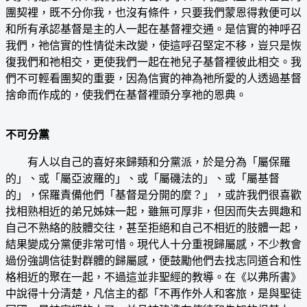
團契裡，既不分你我，也沒有條件，只要我們蒙恩得救便可以
和所有承認基督是主的人一起在基督裡交通。是信實的神呼召
我們，祂信實的性情從未改變，使這呼召堅定不移，豈只是恢
復我們和祂相交，更使我們一起在祂兒子基督裡彼此相交。我
們不可輕看團契的重要，因為信實的神為祂所愛的人透過基督
捨命而作成的，使我們在基督裡頭分享祂的恩典。
不可分黨
有人以自己的喜好來歸類和分黨派，於是分為「屬保羅
的」、或「屬亞波羅的」、或「屬磯法的」、或「屬基督
的」，保羅責備他們「基督是分開的麼？」，或許我們很喜歡
找相熟相近的弟兄姊妹一起，雖無可厚非，但因而失去興趣和
自己不熟絡的肢體交往，甚至拒絕和自己不相近的肢體一起，
結果變成分黨便非常可惜。現代人十分重視歸屬感，不少教會
過份強調信徒對群體的歸屬感，便鼓勵他們去找志同道合和性
格相近的聚在一起，不過這並非聖經的教導。在《以弗所書》
中說得十分清楚，凡信主的都「不再作外人和客旅，是與聖徒