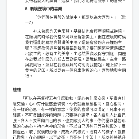
要得着屬天的獎賞。這樣，我們才能得着服事上的喜樂。
5. 順境逆境中的喜樂
「你們落在百般的試煉中，都要以為大喜樂。」（雅
一2）
神未曾應許天色常藍，基督徒也會經歷順境或逆境，
在順境的時候我們當然可以高聲讚美主，但在逆境的時候
我們還能輕易地高聲讚美主嗎？還是會發怨言來埋怨主
呢？抱怨為何這些苦難要臨到我呢？要知道這些遭遇都是
出於主的，必有主的美意，主必然看顧及保守到底，問題
在於我以什麼的心態去面對逆境，當我依靠主，主會一路
與我同行，並且在我最艱難的時間將我抱起，地上留下一
雙主的足印。所以要有一個凡事謝恩的心，喜樂地與主同
行。
總結
「所以在基督裡若有什麼勸勉，愛心有什麼安慰，聖靈有什
麼交通，心中有什麼慈悲憐憫，你們就要意念相同，愛心相同，
有一樣的心思，有一樣的意念，使我的喜樂可以滿足。凡事不可
結黨，不可貪圖虛浮的榮耀；只要存心謙卑，各人看別人比自己
強。各人不要單顧自己的事，也要顧別人的事。你們當以基督耶
穌的心為心。祂本有神的形像，不以自己與神同等為強奪的；反
倒虛己，取了奴僕的形像，成為人的樣式。既有人的樣子，就自
己微卑，存心順服，以至於死，且死在十字架上。所以神將祂升