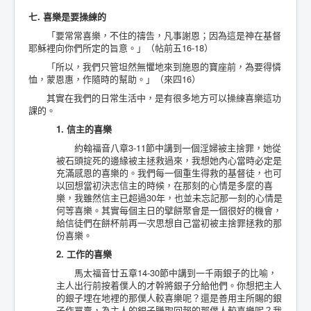
七. 喜樂是要操練的
「要常常喜樂，不住的禱告，凡事謝恩；因為這是神在基督
耶穌裡向你們所定的旨意。」（帖前五16-18）
「所以，我們只管坦然無懼地來到施恩的寶座前，為要得憐
恤，蒙恩惠，作隨時的幫助。」（來四16）
其實在我們的日常生活中，是有很多地方可以操練喜樂這功
課的。
1. 信主的喜樂
約翰福音八章3-11節中講到一個淫婦被主捨罪，她從
被石頭掟死的邊緣被主拯救過來，我想她內心當時必定是
充滿感恩的喜樂的。我們每一個重生得救的基督徒，也可
以回想當初決志信主的時候，在那刻的心情是多麼的喜
樂，我雖然信主已超過30年，也並未忘記那一刻的心情是
何等喜樂。其實每個主日的擘餅聚會是一個很好的機會，
給信徒們在餅杯前再一次思想自己當初被主捨罪拯救的那
份喜樂。
2. 工作的喜樂
馬太福音廿五章14-30節中講到一千兩銀子的比喻，
主人出行前按着僕人的才幹將銀子分給他們。你想把主人
的銀子埋在地裡的那僕人較喜樂呢？還是善用主所賜的銀
子作買賣，為主人的銀子賺取回報的那僕人較喜樂呢？我