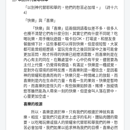
「以別神代替耶和華的，他們的愁苦必加增。」（詩十六
4）
「快樂」與「喜樂」
「快樂」與「喜樂」這兩個詞語看似差不多，很多人
也攪不清楚它們有什麼分別，其實它們有什麼不同呢？吃
喝玩樂，用手機玩遊戲，唱卡拉OK，打場波，和朋友食
餐飯傾下計，這些事都可以得到快樂，但是很短暫，大家
都可能曾經經歷過，當玩完食完之後回到家中之後可能會
更加苦悶，剛才所得的快樂已經煙消雲散。而喜樂則是在
內心有主的同在，在難處當中，心中仍有平安，儘管要為
主付上代價，仍覺得有價值、有滿足。快樂是一種感覺，
是對外在環境的即時反應。而喜樂則是一種信念，是因着
神的榮耀和恩典而有的。快樂只是一時情緒上的放鬆，而
喜樂則是内在生命的力量，有着一生的果效。快樂是暫時
的，而喜樂則是恆久的。有些娛樂如醉酒，賭博，放縱情
慾等雖然能為人帶來一刻的快樂，但是會叫人落在罪中，
心靈更加空虛。
喜樂的根源
所以，喜樂是源於神，只有我們的根連於神就有喜
樂。相反，當我們只追求世上虛浮的名利，體貼肉體的需
要，以吃喝玩樂或個人的榮耀來代替耶和華我們的神，愁
苦必會加增，我們如果以追求神為我們的目標，喜樂必然