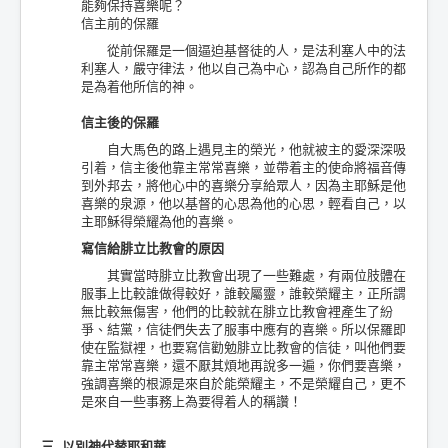
能夠保持喜樂呢？
信主前的保羅
從前保羅是一個逼迫基督徒的人，是法利塞人中的法
利塞人，嚴守律法，他以自己為中心，認為自己所作的都
是為着他所信的神。
信主後的保羅
自大馬色的路上遇見主的榮光，他就被主的愛深深吸
引着，信主後他靠主常常喜樂，並帶着主的使命將福音傳
到外邦去，將他心中的喜樂分享給眾人，因為主耶穌是他
喜樂的泉源，他以基督的心思為他的心思，輕看自己，以
主耶穌得榮耀為他的喜樂。
寫信給腓立比教會的原因
其實當時腓立比教會出現了一些難處，有兩位肢體在
服事上比較誰做得較好，誰較屬靈，誰較榮耀主，正所謂
無比較無傷害，他們的比較就在腓立比教會裡產生了紛
爭、結黨，信徒們失去了服事中應有的喜樂。所以保羅即
使在監獄裡，也要寫信勸勉腓立比教會的信徒，叫他們要
靠主常常喜樂，還不厭其煩地再說多一遍，你們要喜樂，
強調喜樂的根源是來自於能榮耀主，不是榮耀自己，更不
是來自一些事務上為要得着人的稱讚！
三. 以別神代替耶和華