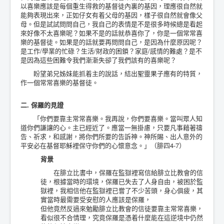
以喜樂應該是每個重生得救的基督徒內裏的基因，理應很自然就
能夠表現出來，正如仔女有着父母的基因，樣子很自然就會像父
母。但是試試問問自己，我自己的表情是不是很多時候總是看起
來好像不太喜樂呢？如果不是的話就恭喜你了，你是一個常常喜
樂的基督徒。如果是的話就要再問問自己，是因為什麼原因呢？
是工作/學業的忙碌？生活/財政的困鎖？家庭/感情的難處？是不
是因為這些困難令我們漸漸失卻了我們該有的喜樂呢？
盼望弟兄姊妹能抓着主的說話，結出聖靈果子應有的特質，
作一個常常喜樂的基督徒。
二. 保羅的見證
「你們要靠主常常喜樂。我再說，你們要喜樂。當叫眾人知
道你們謙讓的心。主已經近了。應當一無掛慮，只要凡事藉著禱
告、祈求，和感謝，將你們所要的告訴神。神所賜、出人意外的
平安必在基督耶穌裡保守你們的心懷意念。」（腓四4-7）
背景
在腓立比書中，保羅在監獄裡寫信給腓立比教會的信
徒，根據當時的環境，保羅已失去了人身自由，被困於監
獄裡，我相信他在監獄裡已嘗了不少苦頭，身心俱疲，其
實當時最需要受安慰的人應該是保羅，
但他竟然反過來勉勵腓立比教會的信徒要靠主常常喜樂，
看似很不合情理，究竟保羅是憑着什麼能在這逆境中仍然