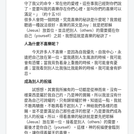
守了我父的命令，常在他的愛裡。這些事我已經對你們說
了，是要叫我的喜樂存在你們心裡，並叫你們的喜樂可以
滿足。」（約十五10）
很多人會問一個問題，究竟喜樂的秘訣是什麼呢？我曾經
聽過一種說法很好，喜樂的英文是Joy：就是把耶穌
（Jesus）放首位，並且把別人（others）的需要擺在你
自己（yourself）之前，我想這就是喜樂的秘訣了。
人為什麼不喜樂呢？
今天許多人不喜樂，是因為自我優先，自我中心，永
遠把自己放在第一位。當我遇到人生風浪的時候，我可能
會有恐懼；當我背負着身上重擔的時候，我可能會有憂
慮；當我看到別人比我強比我能幹的時候，我可能會有妒
忌。
成為別人的祝福
試想想，其實我所擁有的一切都是從神而來，沒有一
樣東西是屬於我自己的，乃是神的賞賜，所以我並沒有什
麼為自己可誇耀的，只有歸榮耀於神。知道這一點，我就
不敢再驕傲，不敢再看不起別人了。神給我們各樣的恩
賜，並不是要滿足自己那些虛浮的慾望，乃是要我們成為
別人的祝福。所以，得着喜樂的秘訣就是要先把耶穌
（Jesus）放在第一位，接着是別人（others）的需要，
最後才是你自己（yourself）。這樣，神的祝福便會臨到
你，讓你得着屬天的喜樂。