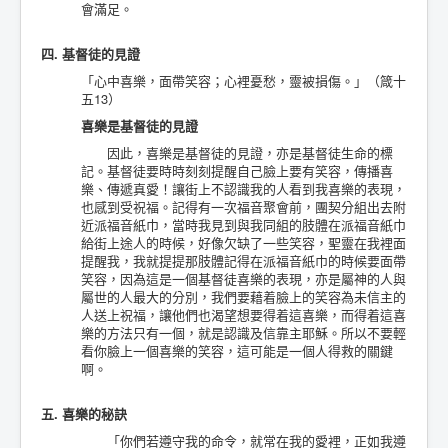
會滿足。
四. 基督徒的見證
「心中喜樂，面帶笑容；心裡憂愁，靈被損傷。」（箴十
五13）
喜樂是基督徒的見證
因此，喜樂是基督徒的見證，亦是基督徒生命的標
記。基督徒要時時刻刻提醒自己臉上要有笑容，傳播喜
樂、傳遞真愛！讓街上不認識我的人看到我喜樂的表現，
也感到受祝福。記得有一次福音聚會前，團契分組出去附
近派福音紙巾，當時我見到與我同組的肢體在派福音紙巾
給街上途人的時候，好像欠缺了一些笑容，聖靈在我裡面
提醒我，我就提提那肢體記得在派福音紙巾的時候要面帶
笑容，因為這是一個基督徒喜樂的表現，亦是屬神的人與
屬世的人最大的分別，我們要藉着臉上的笑容為未信主的
人送上祝福，讓他們也渴望想要得着這喜樂，而得着這喜
樂的方法只有一個，就是認識及信靠主耶穌。所以不要輕
看你臉上一個喜樂的笑容，這可能是一個人得救的關鍵
啊。
五. 喜樂的秘訣
「你們若遵守我的命令，就常在我的愛裡，正如我遵