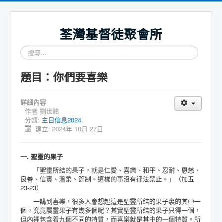
荃灣基督徒聚會所
搜
尋...
題目：你們要喜樂
詳細內容
作者
劉世銘
分類:
主日信息2024
建立: 2024年 10月 27日
一. 聖靈的果子
「聖靈所結的果子，就是仁愛、喜樂、和平、忍耐、恩慈、
良善、信實、溫柔、節制。這樣的事沒有律法禁止。」（加五
23-23）
一講到喜樂，很多人會想起這是聖靈所結的果子裏的其中一
個，究竟屬靈果子有幾多個呢？其實聖靈所結的果子只得一個，
但內裡包含着九個不同的特質，而喜樂就是其中的一個特質。所