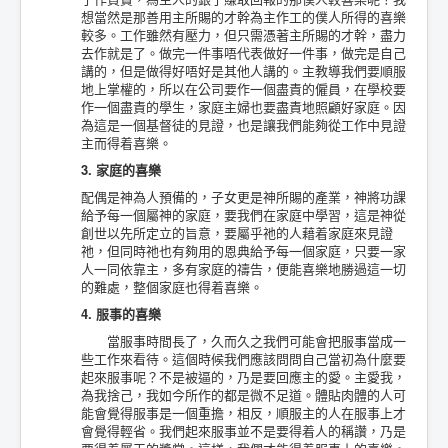
想當然是那善用主所賜的才幹為主作工的僕人所得的喜樂
較多。工作雖然有壓力，但只需憑著主所賜的才幹，盡力
去作就是了。做完一件事唔代表做好一件事，做完是自己
講的，但是做得好唔好是其他人講的。主教導我們要順服
地上掌權的，所以在公司要作一個盡責的僱員，在學校要
作一個盡責的學生，家庭主婦也要盡責地照顧好家庭。因
為這是一個基督徒的見證，也是讓我們能夠從工作中見證
主而得着喜樂。
3. 家庭的喜樂
配偶是神為人預備的，子女更是神所賜的產業，神將功課
給予每一個屬神的家庭，要我們在家庭中學習，這是神從
創世以先所定立的旨意，要屬乎祂的人藉着家庭來見證
祂，但同時祂也有夠用的恩典給予每一個家庭，只要一家
人一同依靠主，多有家庭的禱告，便能喜樂地勝過這一切
的難處，整個家庭也得着喜樂。
4. 服事的喜樂
當服事時間長了，久而久之我們可能會把服事當成一
些工作來看待。這個時候我們應該問問自己當初為什麼要
起來服事呢？不是被逼的，乃是要回應主的愛。主愛我，
為我捨己，我如今所作的都是微不足道。體貼肉體的人可
能會覺得服事是一個重擔，相反，順服主的人在服事上才
會覺得輕省。我們起來服事並不是要得着人的稱讚，乃是