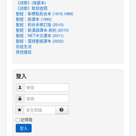
《詩歌》(增選本)
《詩歌》歌詞查閱
聖經：新標點和合本 (1919,1989)
聖經：新譯本 (1992)
聖經：和合本修訂版 (2010)
聖經：新漢語譯本-新約 (2010)
聖經：NET中文譯本 (2011)
聖經：環球聖經譯本 (2022)
信徒生活
其他連結
登入
帳號
密碼
安全密鑰
記得我
登入