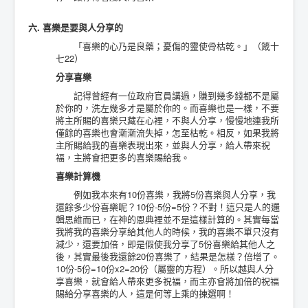
六. 喜樂是要與人分享的
「喜樂的心乃是良藥；憂傷的靈使骨枯乾。」（箴十
七22）
分享喜樂
記得曾經有一位政府官員講過，賺到幾多錢都不是屬
於你的，洗左幾多才是屬於你的。而喜樂也是一樣，不要
將主所賜的喜樂只藏在心裡，不與人分享，慢慢地連我所
僅餘的喜樂也會漸漸流失掉，怎至枯乾。相反，如果我將
主所賜給我的喜樂表現出來，並與人分享，給人帶來祝
福，主將會把更多的喜樂賜給我。
喜樂計算機
例如我本來有10份喜樂，我將5份喜樂與人分享，我
還餘多少份喜樂呢？10份-5份=5份？不對！這只是人的邏
輯思維而已，在神的恩典裡並不是這樣計算的。其實每當
我將我的喜樂分享給其他人的時候，我的喜樂不單只沒有
減少，還要加倍，即是假使我分享了5份喜樂給其他人之
後，其實最後我還餘20份喜樂了，結果是怎樣？倍增了。
10份-5份=10份x2=20份（屬靈的方程）。所以越與人分
享喜樂，就會給人帶來更多祝福，而主亦會將加倍的祝福
賜給分享喜樂的人，這是何等上乘的揀選啊！