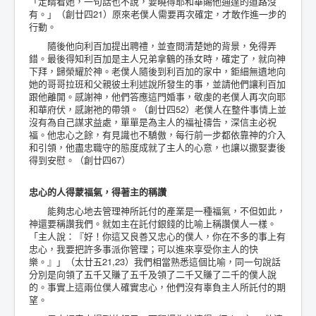
「定睛看她，一句話也不說，要曉得耶和華賜他通達的道路沒
有。」（創廿四21）原來老僕人需要再次確定，才敢作進一步的
行動。
隨後他向利百加提出聘禮，並查問清楚她的背景，免得弄
錯。最後得知利百加是主人兄弟拿鶴的孫女時，確定了，就向神
下拜，歸榮耀於神。老僕人隨後到利百加的家中，鉅細無遺地向
她的哥哥拉班和父親彼土利述說所發生的事，並請他們讓利百加
跟他離開。感謝神，他們答應這門婚事，敬虔的老僕人再次向耶
和華府伏，感謝祂的帶領。（創廿四52）老僕人在整件事情上並
沒有為自己謀求益處，單單是為主人的福祉禱告，深信主必祝
福。他忠心之餘，有見識也不驕傲，每行前一步都依靠神的介入
和引領，他盡忠職守的態度成就了主人的心意，也讓以撒娶妻後
得到安慰。（創廿四67）
忠心的人得蒙福氣，得著主的稱讚
能夠忠心地去管理神所託付的產業是一種福氣，不但如此，
神還要稱讚我們。就如主在託付銀錢的比喻上稱讚僕人一樣。
「主人說：『好！你這又良善又忠心的僕人，你在不多的事上有
忠心，我要把許多事派你管理；可以進來享受你主人的快
樂。』」（太廿五21,23）我們相當熟悉這個比喻，同一句說話
分別是向領了五千又賺了五千及領了二千又賺了二千的僕人說
的。事實上這兩位僕人確實忠心，他們沒有辜負主人所託付的期
望。