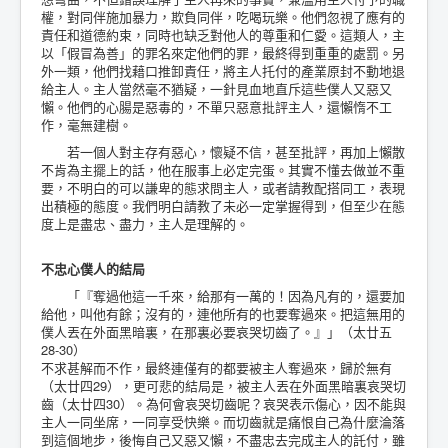
權，對同伴施加暴力，欺負同伴，吃喝玩樂。他們忽視了應有的
責任和道德約束，同時也缺乏對他人的尊重和仁愛。這類人，主
以「假冒為善」的罪名來定他們的罪，最終得到重重的處罰。另
外一類，他們找藉口推卸責任，將主人托付的產業原封不動地退
給主人。主人當然毫不猶疑，一針見血地直斥這些僕人又惡又
懶。他們的心腸是惡毒的，不單只惡意批評主人，還懶惰不工
作，毫無建樹。
若一個人對主存有惡心，懷疑不信，甚至批評，再加上懶散
不肯為主擺上的話，他在服事上必定完蛋。其實不懂去做並不重
要，不明白的可以謙卑的態求問主人，或者請教配搭同工，表現
出積極的態度。我們明白請教了未必一定掌握得到，但至少在態
度上是盡忠、盡力，主人是理解的。
不忠心僕人的結局
「『奪過他這一千來，給那有一萬的！因為凡有的，還要加
給他，叫他有餘；沒有的，連他所有的也要奪過來。把這無用的
僕人丟在外面黑暗裏，在那裏必要哀哭切齒了。』」（太廿五
28-30）
不求甚解而不作，最終連僅有的都要被主人奪過來，歸於無有
（太廿四29），更可悲的結局是，被主人丟在外面黑暗裏哀哭切
齒（太廿四30）。為何會哀哭切齒呢？哀哭表示傷心，因不能與
主人一同坐席，一同享受快樂。而切齒就是痛恨自己為什麼淪落
到這個地步，後悔自己又惡又懶，不盡忠去完成主人的託付，雖