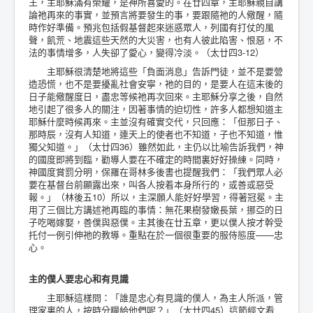
王，主耶穌滿有榮耀，是神所喜愛的。在廿四章，主耶穌親自講
論祂再來的事實，並預言將要發生的事，要跟隨祂的人儆醒，隨
時作好準備。預兆包括假基督起來迷惑眾人，列國有打仗的風
聲，飢荒、地震這些天然的大災害，也有人彼此陷害、恨惡，不
法的事情增多，人失卻了愛心，變得冷淡。（太廿四3-12）
主耶穌很清楚地將這些「負面消息」告訴門徒，並不是要營
造恐慌，也不是要擾亂社會安寧，祂的目的，是要人在這末後的
日子能儆醒度日，盡忠等候祂再次回來。主耶穌分享之後，自然
地引起了很多人的關注，因著事情的迫切性，許多人都想知道主
耶穌什麼時候再來。主並沒有確實交代，只回應：「但那日子、
那時辰，沒有人知道，連天上的使者也不知道，子也不知道，惟
獨父知道。」（太廿四36）雖然如此，主仍以比喻告訴我們，神
的國度即將到臨，勸導人要在不確定的時間裏好好操練。同時，
神國度賞罰分明，保羅在哥林多後書也提醒我們：「我們眾人必
要在基督台前顯露出來，叫各人按着本身所行的，或善或惡受
報。」（林後五10）所以，主深願人能好好學習，得著冠冕。主
用了三個比方講述祂再臨的事情：無花果樹發嫩長葉，挪亞的日
子吃喝嫁娶，善僕與惡僕。主其後在廿五章，更以僕人按才幹受
托付一例引伸祂的教導。重點在於一個很重要的服侍態度——忠
心。
主的僕人要忠心和有見識
主耶穌這樣問：「誰是忠心有見識的僕人，為主人所派，管
理家裏的人，按時分糧給他們呢？」（太廿四45）這節經文看