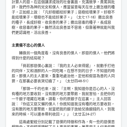
計算人的惡。在這個講求成效的社會裏面，充滿競爭，責罵與批
評，我們作為神的兒女和僕人，應當留意每天在世上撒怎樣的種
子，正如經上說：「凡好樹都結好果子；惡樹結壞果子。好樹不
能結壞果子，壞樹也不能結好果子。」（太七17-18）撒出良善
的種子，長成好樹，收良善的果子；撒出惡毒的種子，長成惡
樹，收惡毒的果子。雖然活出良善並不容易，但靠著神就能叫我
們更認識祂，活出良善。
主責備不忠心的僕人
轉換另一個角度看，沒有良善的僕人，即惡的僕人，他們將
得到什麼的結局呢？
「倘若那惡僕心裏說：『我的主人必來得遲』，就動手打他
的同伴，又和酒醉的人一同吃喝。在想不到的日子，不知道的時
辰，那僕人的主人要來，重重地處治他，定他和假冒為善的人同
罪，在那裏必要哀哭切齒了。」（太廿四48-51）
「那領一千的也來，說：『主啊，我知道你是忍心的人，沒
有種的地方要收割，沒有散的地方要聚斂，我就害怕，去把你的
一千銀子埋藏在地裏。請看，你的原銀子在這裏。』主人回答
說：『你這又惡又懶的僕人！你既知道我沒有種的地方要收割，
沒有散的地方要聚斂，就當把我的銀子放給兌換銀錢的人，到我
來的時候，可以連本帶利收回。』」（太廿五24-27）
這兩處聖經分別記載了惡僕的特徵和作為，有一些的惡僕思
想彎曲，不但錯誤理解了主人再來的事實，兼濫用主人付予的職