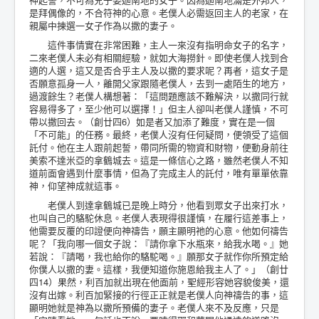
是拜偶像的，不合符神的心意。老僕人必需返回主人的老家，在
親屬中揀選一女子作為以撒的妻子。
這件事情實在非常困難，主人一來沒有指明命女子的名字，
二來老僕人未必有相關經驗，就如大海撈針。即使老僕人找到合
適的人選，這又是否合乎主人及以撒的要求呢？再者，這女子是
否願意孤身一人，離開父家跟隨老僕人，去到一處陌生的地方，
過渡餘生？老僕人構想著：「這問題應該不難解決，以撒同行就
容易得多了，至少他可以選擇！」但主人卻叫老僕人謹慎，不可
帶以撒回去。（創廿四6）如是者又加添了難度，實在是一個
「不可能」的任務。最終，老僕人沒有任何疑問，便領受了這個
託付。他在主人跟前起誓，帶同所需的物資和財物，便動身前往
美索不達米亞的拿鶴城去。這是一條信心之路，雖然老僕人不知
道前面會遇到什麼事情，但為了完成主人的託付，唯有單單依靠
神，仰望神成就這事。
老僕人到達拿鶴城已是晚上時分，他看到眾女子出來打水，
也叫自己的駱駝休息。老僕人表現得很謹慎，在履行這差事上，
他需要反覆的印證便向神禱告，願主顯明祂的心意。他如何禱告
呢？「我向哪一個女子說：『請你拿下水瓶來，給我水喝。』她
若說：『請喝，我也給你的駱駝喝。』願那女子就作你所預定給
你僕人以撒的妻。這樣，我便知道你施恩給我主人了。」（創廿
四14）果然，利百加就出現在他面前，聖經形容她容貌俊美，還
沒有出嫁。利百加緊接的行徑正正就是老僕人向神禱告的事，這
顯明她就是神為以撒所預備的妻子。老僕人來不及反應，只是