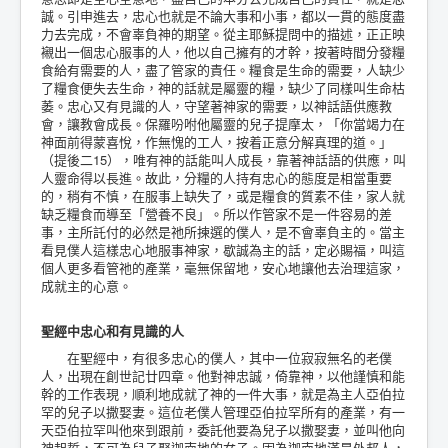
誠。引申進去，忠心也就是不論大事和小事，都以一貫的態度盡
力去完成，不會辜負神的期望。從主耶穌提問中的描述，正正映
襯出一個忠心服事的人，他以自己擁有的才幹，按著時間分發糧
食給有需要的人，盡了管家的責任。糧食是生命的需要，人缺少
了糧食便失去生命，神的話就是屬靈的糧，缺少了同樣叫生命枯
萎。忠心又有見識的人，守望著神家的需要，以神話語供應教
會，讓教會成長。保羅吩咐他屬靈的兒子提摩太，「你當竭力在
神面前得蒙喜悅，作無愧的工人，按着正意分解真理的道。」
（提後二15），唯有神的話能叫人成長，靠著神話語的供應，叫
人靈命得以長進。故此，分糧的人持有忠心的態度是相當重要
的，稍有不慎，在服事上缺失了，或是糧食的質素不佳，家人就
缺乏糧食而導至「營養不良」。所以作管家不是一件容易的差
事，主所託付的必然是祂所揀選的僕人，是不會辜負主的。當主
看見僕人這樣忠心地服事神家，歇誠為主的話，定必賜福，叫這
個人更多看管祂的產業，毫無保留地，安心地讓他去治理這家，
成就主的心意。
聖經中忠心和有見識的人
在聖經中，有很多忠心的僕人，其中一位寂寂無名的老僕
人，出現在創世記廿四章。他對神忠誠，倚靠神，以他謹慎和能
幹的工作表現，順利地成就了神的一件大事，就是為主人亞伯拉
罕的兒子以撒娶妻。這位老僕人管理亞伯拉罕所有的產業，有一
天亞伯拉罕叫他來到跟前，委託他要為兒子以撒娶妻，並叫他向
神起誓，不可為兒子娶迦南地的女子。因為迦南地滿是外邦人，