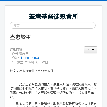
荃灣基督徒聚會所
搜
尋...
盡忠於主
詳細內容
作者
黃志堅
分類:
主日信息2024
建立: 2024年 9月 22日
經文：馬太福音廿四章45至47節
「誰是忠心有見識的僕人，為主人所派，管理家裏的人，按
時分糧給他們呢？主人來到，看見他這樣行，那僕人就有福了。
我實在告訴你們：主人要派他管理一切所有的。」（太廿四45-
47）
馬太福音的主旨，是講述主耶穌基督就是神所膏立天國的君