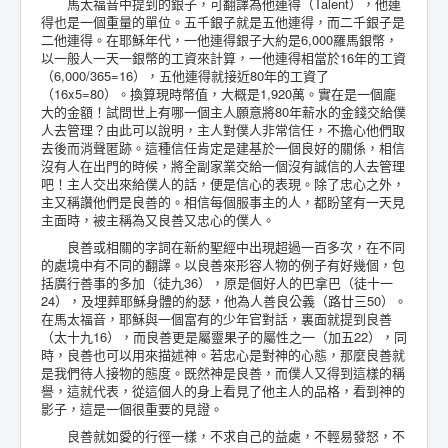
馬太福音中提到的銀子，可翻譯為他連得（Talent），他連
得也是一個重量的單位。五千銀子就是五他連得，而二千銀子是
二他連得。在耶穌年代，一他連得銀子大約是6,000羅馬銀幣，
以一般人一天一銀幣的工資來計算，一他連得相當於16年的工資
（6,000/365=16），五他連得就接近80年的工資了
（16x5=80）。換算現時幣值，大概是1,920萬。實在是一個龐
大的金額！試問世上有哪一個主人願意將80年薪水的金錢交給僕
人去管理？由此可以說明，主人對僕人非常信任，不擔心他們取
去後而消聲匿跡。這種信任肯定是建基於一個良好的關係，相信
沒有人在出門的時候，將全副家業交給一個沒有誠信的人去管理
吧！主人交出來給僕人的話，便是信心的表現。除了忠心之外，
主又稱讚他們是良善的。相信每個服事主的人，都盼望有一天見
主面時，被主稱為又良善又忠心的僕人。
良善或相關的字詞在新約聖經中出現超過一百多次，在不同
的處境中有不同的翻譯。以良善來形容人物的例子有好幾個，包
括廣行善事的多加（徒九36），原是個好人的巴拿巴（徒十一
24），及埋葬耶穌身體的約瑟，他為人善良公義（路廿三50）。
在馬太福音，耶穌與一個富有的少年官對話，裏面就提到良善
（太十九16），而良善更是屬靈果子的屬性之一（加五22），同
時，良善也可以用來描述神。若忠心是對神的心態，那麼良善就
是我們待人接物的態度。既然神是良善，而僕人又得到這樣的稱
譽，這就代表，從這個人的身上看見了他主人的品格，看到神的
影子，這是一個很重要的見證。
良善就如愛的行徑一樣，不求自己的益處，不輕易發怒，不