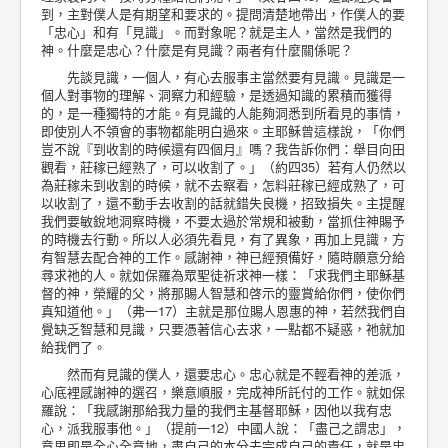
到，主對僕人是有期望和要求的。提問清楚地帶出，作僕人的要
「忠心」和有「見識」。而對象呢？就是主人，當然是我們的
神。什麼是忠心？什麼是有見識？兩者有什麼關係呢？
先談見識，一個人，有心去服事主當然要有見識。見識是一
個人對事物的理解、洞察力和經驗，是透過知識的累積而獲得
的，是一種獨特的才能。有見識的人能夠洞悉到所看見的事情，
即使別人不領會的事物都能明白過來。主耶穌曾這樣說，「你們
豈不說『到收割的時候還有四個月』嗎？我告訴你們：舉目向田
觀看，莊稼已經熟了，可以收割了。」（約四35）若有人仍然以
為莊稼未到收割的時候，就不去察看，怎料莊稼已經成熟了，可
以收割了，還不動手去收割的話就錯失良機，招致損失。主提醒
我們要敏銳地洞察時機，不要太過於常規和被動，當抓住神賜予
的時機去行動。所以人必須先看見，有了異象，再加上見識，方
有智慧去配合神的工作。感謝神，神已經預備好，隨時願意分給
尋求祂的人。就如保羅為眾聖徒祈求神一樣：「求我們主耶穌基
督的神，榮耀的父，將那賜人智慧和啓示的靈賞給你們，使你們
真知道他。」（弗一17）主就是那位賜人恩惠的神，若然我們自
覺缺乏智慧和見識，只要憑著信心去求，一點都不疑惑，祂就加
給我們了。
然而有見識的僕人，還要忠心。忠心就是不輕看神的差派，
心底裡感謝神的選召，樂意順服，完成神所託付的工作。就如保
羅說：「我感謝那給我力量的我們主基督耶穌，因他以我有忠
心，派我服事他。」（提前一12）中國人說：「盡己之謂忠」，
意思即是全心全意地，盡自己的本分去完成自己的責任，就是忠