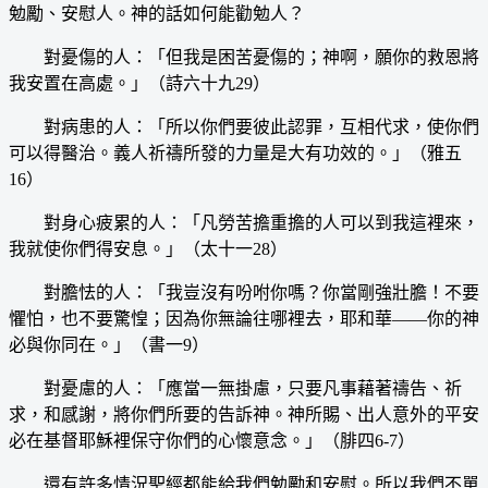
勉勵、安慰人。神的話如何能勸勉人？
對憂傷的人：「但我是困苦憂傷的；神啊，願你的救恩將
我安置在高處。」（詩六十九29）
對病患的人：「所以你們要彼此認罪，互相代求，使你們
可以得醫治。義人祈禱所發的力量是大有功效的。」（雅五
16）
對身心疲累的人：「凡勞苦擔重擔的人可以到我這裡來，
我就使你們得安息。」（太十一28）
對膽怯的人：「我豈沒有吩咐你嗎？你當剛強壯膽！不要
懼怕，也不要驚惶；因為你無論往哪裡去，耶和華——你的神
必與你同在。」（書一9）
對憂慮的人：「應當一無掛慮，只要凡事藉著禱告、祈
求，和感謝，將你們所要的告訴神。神所賜、出人意外的平安
必在基督耶穌裡保守你們的心懷意念。」（腓四6-7）
還有許多情況聖經都能給我們勉勵和安慰。所以我們不單