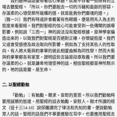
我們聽神話語要帶著信心來聽，就是不存著一些既有的立
埸去聽聖經。「所以，你們要脫去一切的污穢和盈餘的邪惡，
存溫柔的心領受那所栽種的道，就是能救你們靈魂的道。」
（雅一21）我們有時或許會戴著有色眼鏡，便是用先入為主的
態度來看聖經。我們對聖經的信心可能會受到一些傳聞的誤導
影響，例如說「三而一」神的說法沒有聖經根據，是神學家編
造出來的，以致我們對聖經是否絕對正確，存懷疑態度。我們
又或會受道德及政治取向所影響，例如為了支持某些人的性取
向，有人將大衛與約拿單的彼此相愛曲解為同性戀！然而大衛
與約拿單都各有家室，證明這些言論是段章取義。所以我們要
存溫柔的心，就是謙卑地領受神的話，相信聖經都是神所黙示
的，祂的話是靈、是生命。
二. 以聖經勸勉
「勸勉」：有勉勵、懇求、安慰的意思。所以我們勸勉時
要用誠懇的態度，用聖經的話去勉勵、安慰人。剛才所讀的經
文（徒十三14-16）說保羅讀完了律法和先知的書，便說勸勉
眾人的話。聖經的話我們不單要應驗在耳中，也要應用聖經去