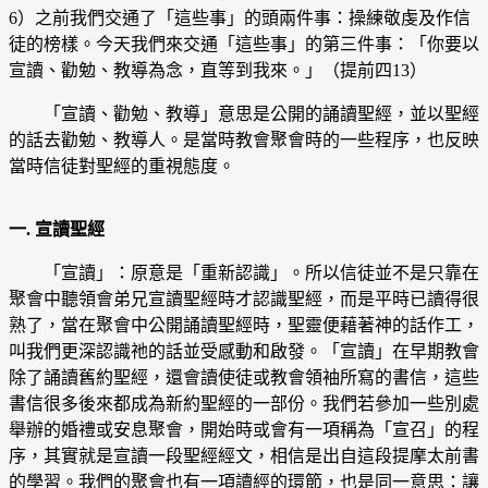
6）之前我們交通了「這些事」的頭兩件事：操練敬虔及作信
徒的榜樣。今天我們來交通「這些事」的第三件事：「你要以
宣讀、勸勉、教導為念，直等到我來。」（提前四13）
「宣讀、勸勉、教導」意思是公開的誦讀聖經，並以聖經
的話去勸勉、教導人。是當時教會聚會時的一些程序，也反映
當時信徒對聖經的重視態度。
一. 宣讀聖經
「宣讀」：原意是「重新認識」。所以信徒並不是只靠在
聚會中聽領會弟兄宣讀聖經時才認識聖經，而是平時已讀得很
熟了，當在聚會中公開誦讀聖經時，聖靈便藉著神的話作工，
叫我們更深認識祂的話並受感動和啟發。「宣讀」在早期教會
除了誦讀舊約聖經，還會讀使徒或教會領袖所寫的書信，這些
書信很多後來都成為新約聖經的一部份。我們若參加一些別處
舉辦的婚禮或安息聚會，開始時或會有一項稱為「宣召」的程
序，其實就是宣讀一段聖經經文，相信是出自這段提摩太前書
的學習。我們的聚會也有一項讀經的環節，也是同一意思：讓