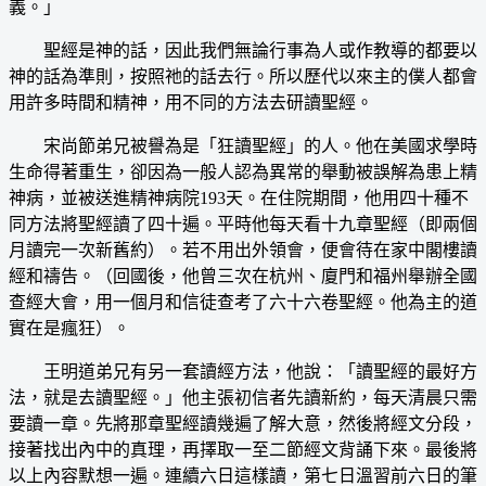
義。」
聖經是神的話，因此我們無論行事為人或作教導的都要以
神的話為準則，按照祂的話去行。所以歷代以來主的僕人都會
用許多時間和精神，用不同的方法去研讀聖經。
宋尚節弟兄被譽為是「狂讀聖經」的人。他在美國求學時
生命得著重生，卻因為一般人認為異常的舉動被誤解為患上精
神病，並被送進精神病院193天。在住院期間，他用四十種不
同方法將聖經讀了四十遍。平時他每天看十九章聖經（即兩個
月讀完一次新舊約）。若不用出外領會，便會待在家中閣樓讀
經和禱告。（回國後，他曾三次在杭州、廈門和福州舉辦全國
查經大會，用一個月和信徒查考了六十六卷聖經。他為主的道
實在是瘋狂）。
王明道弟兄有另一套讀經方法，他說：「讀聖經的最好方
法，就是去讀聖經。」他主張初信者先讀新約，每天清晨只需
要讀一章。先將那章聖經讀幾遍了解大意，然後將經文分段，
接著找出內中的真理，再擇取一至二節經文背誦下來。最後將
以上內容默想一遍。連續六日這樣讀，第七日溫習前六日的筆