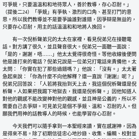
可爭競，只要溫溫和和地待眾人，善於教導，存心忍耐。」
（提後二24）「爭競」有爭執、激烈的口角、甚至打鬥的意
思。所以我們教導並不是要爭論誰對誰錯，因爭辯是無益的，
只要存心忍耐，用主的話溫溫和和地將人挽回。
有一次倪柝聲弟兄的太太在家裡，看見倪弟兄在接聽電
話。對方講了很久，並且聲音很大。倪弟兄一面聽一面說：
「是的，謝謝，唔……」他太太覺得很奇怪。等他收線後便問
他是誰打來的電話？倪弟兄說是一位弟兄打電話來責備他。太
太問：「你實在犯了那些過錯嗎？」他說：「沒有。」太太著
急起來說：「你為什麼不向他解釋？還一直說『謝謝』呢？」
倪弟兄回答說：「人若將我抬到天上去，我這個倪柝聲還是倪
柝聲。人如果把我踢下地獄去，我還是倪柝聲。」因他知道人
對他的觀感不能改變神對他的觀感，並且神是公義的，所以不
需要自己去爭辯。可見弟兄是個不爭競、溫和、忍耐的人。但
願我們用神的話教導人的時候，也能學習存心忍耐。
今天我們可以隨手拿到一本聖經來讀，實在感謝神，因為
是得來不易。除了初期信徒忠心地抄錄、收集、編輯、校對並