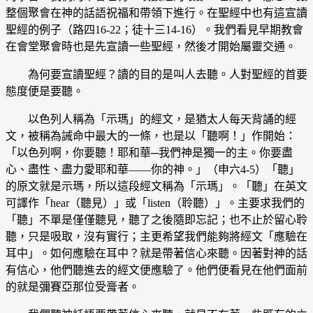
整個聚會在神的話語祝福和帶領下進行。在聖經中也有這宣讀
聖經的例子（路四16-22；徒十三14-16）。我們看見早期教會
在會堂聚會時也是先宣讀一些聖經，然後才開始屬靈交通。
為何要宣讀聖經？讀的目的是叫人去聽。人對聖經的首要
態度便是要聽。
以色列人稱為「示瑪」的經文，是猶太人每天背誦的經
文，被稱為誡命中最大的一條，也是以「聽啊！」作開始：
「以色列啊，你要聽！耶和華─我們神是獨一的主。你要盡
心、盡性、盡力愛耶和華——你的神。」（申六4-5）「聽」
的原文就是示瑪，所以這段經文稱為「示瑪」。「聽」在英文
可譯作「hear（聽見）」或「listen（聆聽）」。主要求我們的
「聽」不單是僅僅聽見，聽了之後隨即忘記；也不止於留心聆
聽，只是吸取，沒有實行；主更希望我們能夠將經文「應驗在
耳中」。如何應驗在耳中？就是帶著信心來聽。因著對神的話
有信心，他們聽進去的經文便應驗了。他們便看見在他們面前
的就是彌賽亞那位受膏者。