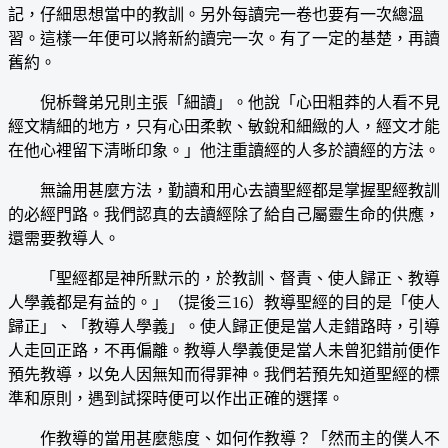
記，仔細思想當中的教訓。另外每讀完一卷也要有一次總溫
習。這樣一年便可以將新約讀完一次。有了一定的基楚，再讀
舊約。
倪柝聲弟兄則主張「細讀」。他說「心田粗莽的人看不見
經文精細的地方，只有心田柔軟、敏銳和細緻的人，經文才能
在他心裡留下清晰印象。」他注重讀經的人多於讀經的方法。
無論用甚麼方法，勤讀和用心去讀聖經都是掌握聖經教訓
的必經門路。我們認真的去讀經除了給自己屬靈生命的供應，
還需要教導人。
「聖經都是神所默示的，於教訓、督責、使人歸正、教導
人學義都是有益的。」（提後三16）教導聖經的目的是「使人
歸正」、「教導人學義」。使人歸正便是當人走錯路時，引導
人走回正路，不再偏離。教導人學義便是當人未曾犯錯前便作
預先教導，以免人因無知而得罪神。我們若預先知道聖經的標
準和原則，遇到試探時便可以作出正確的選擇。
作教導的當用甚麼態度、如何作教導？「然而主的僕人不