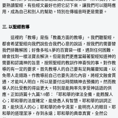
要熟讀聖經，有些經文最好也把它記下來，讓我們可以隨時應
用，成為自己和別人的幫助。特別在傳福音時更是需要。
三. 以聖經教導
這裡的「教導」是指「教義方面的教導」。我們聽聖經，
都會希望聖經向我們說些合我們心意的說話，按我們的需要替
我們排難解困；好像多啦A夢的百寶袋一樣，遇到任何困難，
總會找到一樣法寶去解決。但是我們更應當藉著聖經知道神的
需要和認識神的旨意，按照聖經的教訓作神喜悅的事。對作教
導的有一定的要求。首先教導人的自己要有足夠屬靈知識，以
免帶人走錯路。作教導前自己也要先消化內容，將經文融會貫
通，才能叫人明白。所以是要付出時間精神去預備的。然而教
導人的比受教的得益更大。特別是能夠率先享受神話語的供
應。正如詩篇十九篇7-9節：「耶和華的律法全備，能甦醒人
心；耶和華的法度確定，能使愚人有智慧。耶和華的訓詞正
直，能快活人的心；耶和華的命令清潔，能明亮人的眼目。耶
和華的道理潔淨，存到永遠；耶和華的典章真實，全然公