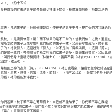
人。」（約十五1）
神與我們在未結果子前是先與父神連上關係，祂是真葡萄樹，祂是栽培的
去。凡結果子的、他就修理乾淨、使枝子結果子更多。現在你們因我講給你
3）
枝」，是需要修剪。屬主而不結果的是不正常的，當我們信主之後，聖靈在
萄樹所要結的果子正像聖靈叫我們所結的果子一樣，父藉著聖靈栽培、修剪我
果子的，祂就剪去，這裡說到「剪去」，並不是指「得救與否」，這個「剪去」
我們是屬乎主的。神修理我們為要叫我們結果子更多，彰顯生命豐富，父因此得
，叫我們身上靈魂污穢剪除（林後七1），義與不義（林後六14，17，18），
弗四27、雅三6）。
萄園是神的產業（詩八十8，14，15），祂日夜看顧，讓我們生命裡結滿聖
忍耐，恩慈，良善，信實，溫柔，節制。」（加五22-23），盼望我們身上能
主的道，祂的道能潔淨我們。
們裡面。枝子若不常在葡萄樹上、自己就不能結果子．你們若不常在我裡
使我們很希望能夠結果子，我們都不能；樹枝只能連與樹才能結果子，關鍵是神
，「常在」意思是逗留不離開。