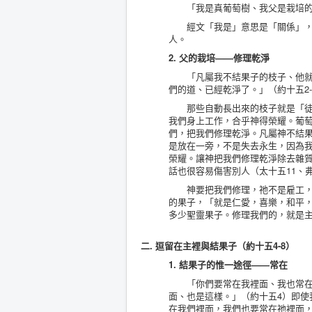
「我是真葡萄樹、我父是栽培的
經文「我是」意思是「關係」，父
人。
2. 父的栽培——修理乾淨
「凡屬我不結果子的枝子、他就剪
們的道、已經乾淨了。」（約十五2-
那些自動長出來的枝子就是「徒長
我們身上工作，合乎神得榮耀。葡
們，把我們修理乾淨。凡屬神不結
是放在一旁，不是失去永生，因為
榮耀。讓神把我們修理乾淨除去雜質
話也很容易傷害別人（太十五11、
神要把我們修理，祂不是雇工，葡
的果子，「就是仁愛，喜樂，和平，
多少聖靈果子。修理我們的，就是
二. 逗留在主裡與結果子（約十五4-8）
1. 結果子的惟一途徑——常在
「你們要常在我裡面、我也常在你
面、也是這樣。」（約十五4）即
在我們裡面，我們也要常在祂裡面