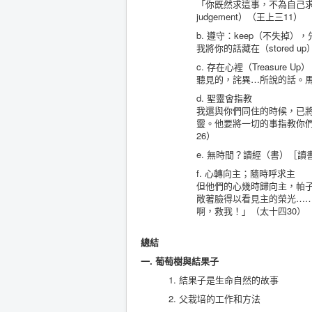
「你既然求這事，不為自己求…單求智
judgement）（王上三11）
b. 遵守：keep（不失掉）
我將你的話藏在（stored 
c. 存在心裡（Treasure 
聽見的，詫異…所說的話。馬
d. 聖靈會指教
我還與你們同住的時候，已將
靈。他要將一切的事指教你們
26）
e. 無時間？讀經（書）［
f. 心轉向主；隨時呼求主
但他們的心幾時歸向主，帕
敞著臉得以看見主的榮光……
啊，救我！」（太十四30）
總結
一. 葡萄樹與結果子
1. 結果子是生命自然的故事
2. 父栽培的工作和方法