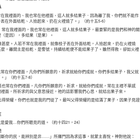
係
我裡面的、我也常在他裡面、這人就多結果子．因為離了我、你們就不能作
丟在外面枯乾、人拾起來、扔在火裡燒了。」（約十五5-6）
子，常在我裡面的，我也常在他裡面，這人就多結果子，最要緊的是我們和神的關
裡（是因），多結果（是果）。
能做甚麼。人若不常在我裡面，就像枝子丟在外面枯乾，人拾起來，扔在火裡燒
甚麼，離開主是枯乾、是警號，持續枯乾便不能結果子了。雖然得救，卻如火裡
在你們裡面，凡你們所願意的，祈求就給你們成就。你們多結果子，我父就
。」（約十五7-8）
的話也常在你們裡面，凡你們所願意的，祈求，就給你們成就，常在主裡不單感
們裡面，所祈求的與父意思接近，祂的話影響我們心思，就結出果子來。
因此得榮耀，你們也就是我的門徒了。最叫父得榮耀的是結滿了果子，因果子見證
在
愛我…你們所聽見的道。（約十四21，24）
聽
判斷你的民，能辨別是非……」所羅門因為求這事，就蒙主喜悅。神對他說：