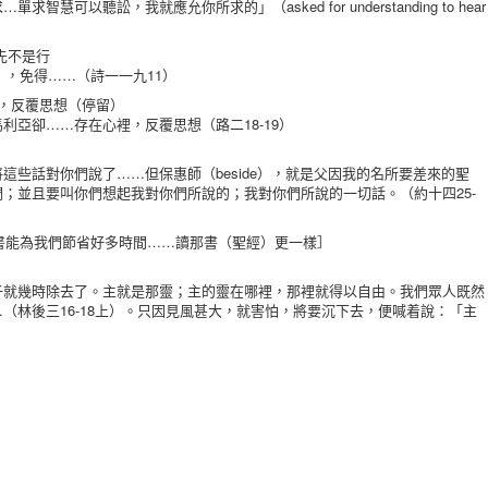
慧可以聽訟，我就應允你所求的」（asked for understanding to hear
，先不是行
up），免得……（詩一一九11）
Up），反覆思想（停留）
利亞卻……存在心裡，反覆思想（路二18-19）
這些話對你們說了……但保惠師（beside），就是父因我的名所要差來的聖
；並且要叫你們想起我對你們所說的；我對你們所說的一切話。（約十四25-
讀書能為我們節省好多時間……讀那書（聖經）更一樣］
子就幾時除去了。主就是那靈；主的靈在哪裡，那裡就得以自由。我們眾人既然
（林後三16-18上）。只因見風甚大，就害怕，將要沉下去，便喊着說：「主