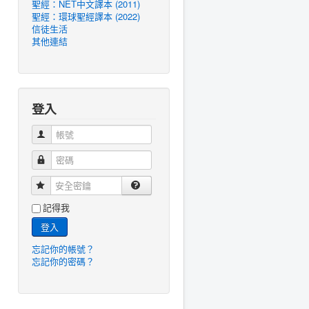
聖經：NET中文譯本 (2011)
聖經：環球聖經譯本 (2022)
信徒生活
其他連結
登入
帳號
密碼
安全密鑰
記得我
登入
忘記你的帳號？
忘記你的密碼？