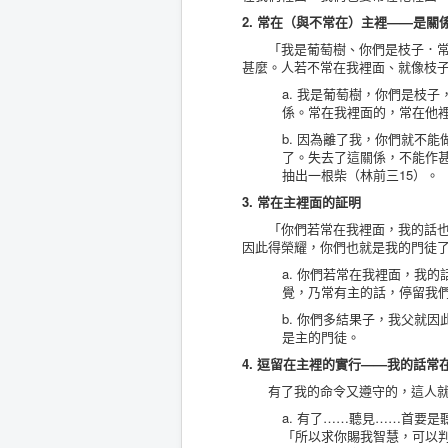
2. 常在（與不常在）主裡——是關
「我是葡萄樹、你們是枝子．常在
甚麼。人若不常在我裡面、就像枝子
a. 我是葡萄樹，你們是枝
係。常在我裡面的，常在他
b. 因為離了我，你們就不
了。失去了這關係，不能作
抽出一根柴（林前三15）。
3. 常在主裡面的証明
「你們若常在我裡面，我的話也常
因此得榮耀，你們也就是我的門徒了
a. 你們若常在我裡面，我
覺，乃常有主的話，停留我
b. 你們多結果子，我父就
是主的門徒。
4. 逗留在主裡的實行——我的話常
有了我的命令又遵守的，這人就是
a. 有了……聽見……首要是
「所以求你賜我智慧，可以