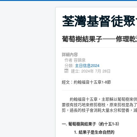
荃灣基督徒聚
葡萄樹結果子——修理乾
詳細內容
作者
容錦泉
分類:
主日信息2024
建立: 2024年 7月 28日
經文：約翰福音十五章1-8節
約翰福音十五章，主耶穌以葡萄樹來供養
要很有技巧地來修剪樹枝，原來剪枝是為
剪，過長的枝子會消耗大量水分和營養，
一. 葡萄樹與結果子（約十五1-3）
1. 結果子是生命自然的