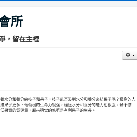
會所
淨，留在主裡
水分和養分給枝子和果子，枝子能否汲到水分和養分來結果子呢？種樹的人
了結果子更多，葡萄樹的生命力很強，輸送水分和養分的能力也很強。若不修
減低果實的質與量，原來適當的修剪是有利果子的生長。