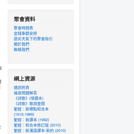
聚會資料
聚會時間表
金錢奉獻安排
惡劣天氣下的聚會指引
關於我們
聯絡我們
說
網上資源
靈
結
通訊附頁
福音問題解答
《詩歌》(增選本)
《詩歌》歌詞查閱
聖經：新標點和合本
(1919,1989)
聖經：新譯本 (1992)
聖經：和合本修訂版 (2010)
常
聖經：新漢語譯本-新約 (2010)