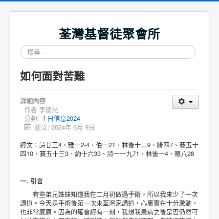
荃灣基督徒聚會所
搜
尋...
如何面對苦難
詳細內容
作者
李德光
分類:
主日信息2024
建立: 2024年 6月 9日
經文：詩廿三4、雅一2-4、伯一21、林後十二9、腓四7、賽五十
四10、賽五十三3、約十六33、詩一一九71、林後一4、羅八28
一. 引言
有些弟兄姊妹知道我在二月初做過手術，所以我來少了一次
講道。今天是手術後第一次來荃灣家講道，心裏實在十分激動，
也非常感恩。因為的確曾經有一刻，我想我患病之後是否仍然可