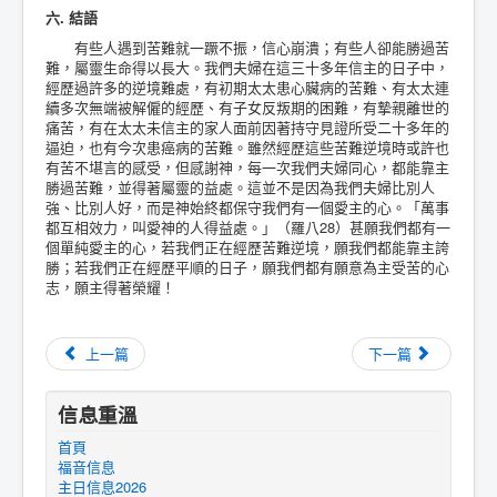
六. 結語
有些人遇到苦難就一蹶不振，信心崩潰；有些人卻能勝過苦
難，屬靈生命得以長大。我們夫婦在這三十多年信主的日子中，
經歷過許多的逆境難處，有初期太太患心臟病的苦難、有太太連
續多次無端被解僱的經歷、有子女反叛期的困難，有摯親離世的
痛苦，有在太太未信主的家人面前因著持守見證所受二十多年的
逼迫，也有今次患癌病的苦難。雖然經歷這些苦難逆境時或許也
有苦不堪言的感受，但感謝神，每一次我們夫婦同心，都能靠主
勝過苦難，並得著屬靈的益處。這並不是因為我們夫婦比別人
強、比別人好，而是神始終都保守我們有一個愛主的心。「萬事
都互相效力，叫愛神的人得益處。」（羅八28）甚願我們都有一
個單純愛主的心，若我們正在經歷苦難逆境，願我們都能靠主誇
勝；若我們正在經歷平順的日子，願我們都有願意為主受苦的心
志，願主得著榮耀！
上一篇
下一篇
信息重溫
首頁
福音信息
主日信息2026