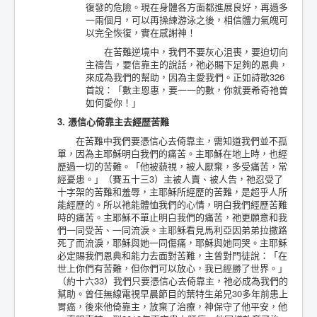
復發的危險。現在身體各方面都進展良好，再過多
一兩個月，可以再操練游泳之後，相信體力氣魄可
以完全恢復，實在感謝神！
在苦難逆境中，我們不要灰心沮喪，要迫切向
主禱告，要信靠主的說話，祂必賜下足夠的恩典，
來成為我們的幫助，因為主愛我們。正如詩歌326
首說：「數主恩惠，要一一的數，你就要希奇祂曾
如何愛你！」
3. 憑信心倚靠主去經歴苦難
在苦難中我們要憑信心去倚靠主，需知道我們並不孤
單，因為主耶穌明白我們的痛苦。主耶穌在地上時，也經
歷過一切的苦難。「他被藐視，被人厭棄，多受痛苦，常
經憂患。」（賽五十三3）主被人賣、被人告，祂忍受了
十字架的苦難和羞辱，主耶穌所經歷的苦難，是超乎人所
能經歷的。所以祂能體恤我們的心情，明白我們經歷苦難
時的痛苦。主耶穌不單止明白我們的痛苦，祂更願意和我
們一同受苦、一同流淚。主耶穌看見馬利亞因弟弟拉撒路
死了而流淚，耶穌與她一同傷痛，耶穌與她同哭。主耶穌
必定賜我們恩典和能力去面對苦難，主曾對門徒說：「在
世上你們有苦難，但你們可以放心，我已經勝了世界。」
（約十六33）我們只要憑信心去倚靠主，祂必成為我們的
幫助。曾任無線電視早晨節目的葉特生弟兄30多年前患上
胃癌，後來他倚靠主，放棄了治療，神保守了他平安，他