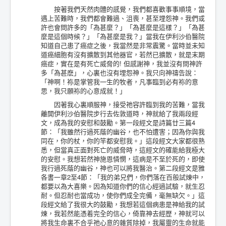
按著我們天然肉體的感覺，我們都喜歡事事順境，當
遇上苦難時，我們都會難過、沮喪，甚至埋怨神。我們或
許也會問許多的「為甚麼？」「為甚麼是這樣？」「為甚
麼是這個時候？」「為甚麼是我？」當我在伊利沙伯醫院
知道自己患了癌症之後，我當然是非常震驚。當時並未知
道癌細胞有沒有擴散到其他器官，若然已擴散，就是末期
癌症，實在是有死亡威脅的! 但感謝神，我並沒有問神許
多「為甚麽」，心裏也沒有埋怨神。我只向神禱告說：
「神啊！袮是掌管我一生的牧者，凡事臨到必有袮的意
思，我只願袮的心意成就！」
因著我心裏順服神，接受祂容許臨到我的苦難，當我
離開伊利沙伯醫院步行去佐敦道時，神就給了我兩段經
文，成為我的安慰和鼓勵。第一段經文是詩篇廿三篇4
節：「我雖然行過死蔭的幽谷，也不怕遭害；因為你與我
同在，你的杖，你的竿都安慰我。」這段經文大家都很熟
悉，但當真正面對死亡的威脅時，這經文的確能給我極大
的安慰。我想若然神施恩憐憫，這病是不至於死的，即使
我行過死蔭的幽谷，神也可以將我醫治。第二段經文是雅
各書一章2至4節：「我的弟兄們，你們落在百般試煉中，
都要以為大喜樂。因為知道你們的信心經過試驗，就生忍
耐。但忍耐也當成功，使你們成全完備，毫無缺欠。」這
段經文給了我很大的鼓勵，我想若這個病患是神給我的試
煉，我若然能憑着完全的信心，倚靠神去經歴，神就可以
將我生命裏不合乎祂心意的雜質除掉，我屬靈的生命就能