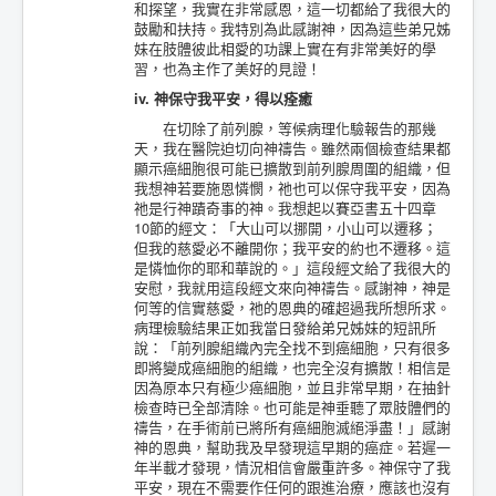
和探望，我實在非常感恩，這一切都給了我很大的
鼓勵和扶持。我特別為此感謝神，因為這些弟兄姊
妹在肢體彼此相愛的功課上實在有非常美好的學
習，也為主作了美好的見證！
iv. 神保守我平安，得以痊癒
在切除了前列腺，等候病理化驗報告的那幾
天，我在醫院迫切向神禱告。雖然兩個檢查結果都
顯示癌細胞很可能已擴散到前列腺周圍的組織，但
我想神若要施恩憐憫，祂也可以保守我平安，因為
祂是行神蹟奇事的神。我想起以賽亞書五十四章
10節的經文：「大山可以挪開，小山可以遷移；
但我的慈愛必不離開你；我平安的約也不遷移。這
是憐恤你的耶和華說的。」這段經文給了我很大的
安慰，我就用這段經文來向神禱告。感謝神，神是
何等的信實慈愛，祂的恩典的確超過我所想所求。
病理檢驗結果正如我當日發給弟兄姊妹的短訊所
說：「前列腺組織內完全找不到癌細胞，只有很多
即將變成癌細胞的組織，也完全沒有擴散！相信是
因為原本只有極少癌細胞，並且非常早期，在抽針
檢查時已全部清除。也可能是神垂聽了眾肢體們的
禱告，在手術前已將所有癌細胞滅絕淨盡！」感謝
神的恩典，幫助我及早發現這早期的癌症。若遲一
年半載才發現，情況相信會嚴重許多。神保守了我
平安，現在不需要作任何的跟進治療，應該也沒有