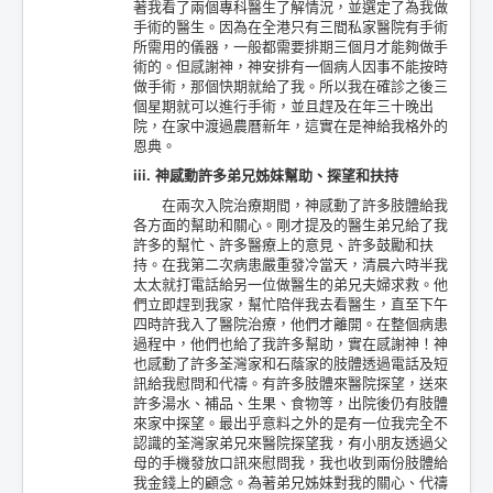
著我看了兩個專科醫生了解情況，並選定了為我做
手術的醫生。因為在全港只有三間私家醫院有手術
所需用的儀器，一般都需要排期三個月才能夠做手
術的。但感謝神，神安排有一個病人因事不能按時
做手術，那個快期就給了我。所以我在確診之後三
個星期就可以進行手術，並且趕及在年三十晚出
院，在家中渡過農曆新年，這實在是神給我格外的
恩典。
iii. 神感動許多弟兄姊妹幫助、探望和扶持
在兩次入院治療期間，神感動了許多肢體給我
各方面的幫助和關心。剛才提及的醫生弟兄給了我
許多的幫忙、許多醫療上的意見、許多鼓勵和扶
持。在我第二次病患嚴重發冷當天，清晨六時半我
太太就打電話給另一位做醫生的弟兄夫婦求救。他
們立即趕到我家，幫忙陪伴我去看醫生，直至下午
四時許我入了醫院治療，他們才離開。在整個病患
過程中，他們也給了我許多幫助，實在感謝神！神
也感動了許多荃灣家和石蔭家的肢體透過電話及短
訊給我慰問和代禱。有許多肢體來醫院探望，送來
許多湯水、補品、生果、食物等，出院後仍有肢體
來家中探望。最出乎意料之外的是有一位我完全不
認識的荃灣家弟兄來醫院探望我，有小朋友透過父
母的手機發放口訊來慰問我，我也收到兩份肢體給
我金錢上的顧念。為著弟兄姊妹對我的關心、代禱