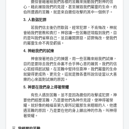
撒但會藉著給我們各樣的苦難來摇動我們對神的信
心，藉此摧毀我們的見證，甚至摧毀我們屬靈的生命。約
伯所遭遇的苦難，就是來自撒但攻擊的其中一個例子。
3. 人軟弱犯罪
若我們信主後仍然軟弱，經常犯罪，不肯悔改，神就
會給我們管教和責打。神容讓一些苦難逆境臨到我們，目
的是叫我們省察自己，並且離開罪惡，認罪悔改，使我們
的屬靈生命不再受虧損。
4. 神給我們的試煉
神會按著祂自己的揀選，用一些苦難來給我們試煉，
目的是要除去我們生命裏不合乎神心意的雜質。我們的信
心若經得起試驗，在苦難中堅持信靠神，我們屬靈的生命
就變得更成熟、更完全。這就是雅各書所說信徒當以大喜
樂的心來面對試煉的原因。
5. 神要在我們身上得著榮耀
有些人遇到苦難，並不是因為撒但的攻擊或犯罪，神
要他們經歷苦難，乃是要他們為神作見證，使神得著榮
耀。就好像約翰福音第九章所記載那生來瞎眼的人，他遭
遇苦難的原因，乃是要在他的身上顯出神的作為，叫神得
著榮耀。
三. 我經歴的苦難