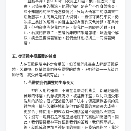
一直服事神。到2018年再次患上肝癌，他同樣放棄了治
療，只倚靠主的醫治。他最近幾年是完全不作身體檢查，
並不知體內的癌症是怎樣情況，只每天倚靠主的恩典來生
活及服事。主向弟兄施了大憐憫，一直保守弟兄平安，仍
能擺上美好的服事。的確主並沒有應許天色常藍，花香常
漫，但祂卻應許與我們同在，與我們一同經歷苦難。因
此，若我們信靠主，無論苦難的結果是怎樣，難處是否解
決、病患是否得著醫治，我們最終也必與主一同得著榮
耀。
五. 從苦難中得屬靈的益處
人在苦難逆境中必定會受苦，但若我們能靠主去經歷苦難逆
境，苦難卻可以帶給我們許多屬靈的益處，正如詩篇一一九篇71
節所說「我受苦是與我有益」。
1. 苦難使我們屬靈的生命長大
神所大用的器皿，不論在甚麼時代背景，都是經歷過
苦難的琢磨。約瑟被賣為奴，被誣告下監；以利亞遭受耶
洗別的追殺；但以理被投入獅子坑中；保羅遭遇各樣的患
難危險，這些苦難逆境都使他們的屬靈的生命長大成熟，
更加合乎神使用。的確沒有一塊精金是不經過烈火燃燒
的；沒有一塊寶石是不經歷過地底下的高壓和高溫的。因
此，我們要接受神容許臨到我們的苦難，我們經歷過之
後，就能成為更加合神使用的器皿。在我病患期間，我常