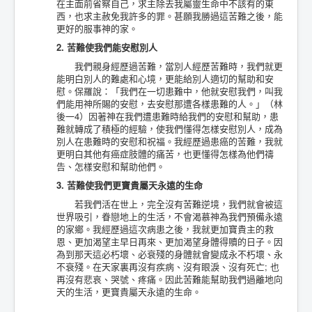
在主面前省察自己，求主除去我屬靈生命中不該有的東
西，也求主赦免我許多的罪。甚願我勝過這苦難之後，能
更好的服事神的家。
2. 苦難使我們能安慰別人
我們親身經歷過苦難，當別人經歷苦難時，我們就更
能明白別人的難處和心境，更能給別人適切的幫助和安
慰。保羅說：「我們在一切患難中，他就安慰我們，叫我
們能用神所賜的安慰，去安慰那遭各樣患難的人。」（林
後一4）因著神在我們遭患難時給我們的安慰和幫助，患
難就轉成了積極的經驗，使我們懂得怎樣安慰別人，成為
別人在患難時的安慰和祝福。我經歷過患癌的苦難，我就
更明白其他有癌症肢體的痛苦，也更懂得怎樣為他們禱
告、怎樣安慰和幫助他們。
3. 苦難使我們更寶貴屬天永遠的生命
若我們活在世上，完全沒有苦難逆境，我們就會被這
世界吸引，眷戀地上的生活，不會渴慕神為我們預備永遠
的家鄉。我經歷過這次病患之後，我就更加寶貴主的救
恩、更加渴望主早日再來、更加渴望身體得贖的日子。因
為到那天這必朽壞、必衰殘的身體就會變成永不朽壞、永
不衰殘。在天家裏再沒有疾病、沒有眼淚、沒有死亡; 也
再沒有悲哀、哭號、疼痛。因此苦難能幫助我們過離地向
天的生活，更寶貴屬天永遠的生命。