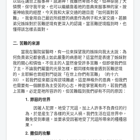
以站在講台上服事神。感謝神！我雖然卑微不配，但神卻施了大
憐憫，保守我平安，也可以繼續靠着祂的恩典來服事神的家。按
著神給我的經歴，今天我和大家交通的題目是「如何面對苦
難」，我會用自己最近所經歷的病患作為例子和大家交通。甚願
弟兄姊妹對於苦難逆境有更深入的認識，當苦難逆境臨到時，也
懂得該怎樣去面對。
二. 苦難的來源
當我在醫院留醫時，有一位來探望我的姊妹向我太太說：為
何負責弟兄都會遇上如此嚴重的病患呢？這當然是表達了姊妹對
我的關心和憐恤。不信主的人當然會受許多苦難，但即使我們信
了主，不論我們屬靈的光景怎樣，都同樣有機會遇到苦難逆境
的。主耶穌也曾經對門徒說「在世上你們有苦難」（約十六
33）。若我們從來都沒有逆境難處，這是神格外的恩典，但我們
也需要有一個願意為主受苦的心志。神是掌管萬有的，若我們遇
上苦難，必定是祂所容許的，但苦難臨到我們卻有不同的原因：
1. 罪惡的世界
因著人犯罪，地受了咒詛，加上人許多不負責任的行
為，於是産生了各樣的天災人禍。我們生活在這世界中，
難免受到牽連，並要承受因著地受了咒詛所帶來的種種惡
果。
2. 撒但的攻擊