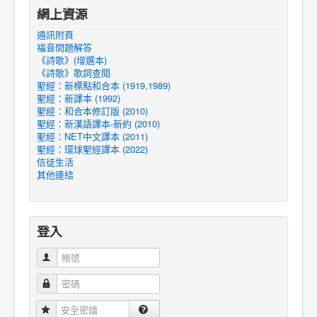
網上資源
通訊附頁
福音問題解答
《詩歌》(增選本)
《詩歌》歌詞查閱
聖經：新標點和合本 (1919,1989)
聖經：新譯本 (1992)
聖經：和合本修訂版 (2010)
聖經：新漢語譯本-新約 (2010)
聖經：NET中文譯本 (2011)
聖經：環球聖經譯本 (2022)
信徒生活
其他連結
登入
帳號
密碼
安全密鑰