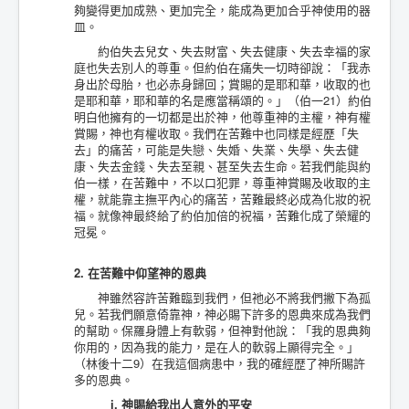
夠變得更加成熟、更加完全，能成為更加合乎神使用的器
皿。
約伯失去兒女、失去財富、失去健康、失去幸福的家
庭也失去別人的尊重。但約伯在痛失一切時卻說：「我赤
身出於母胎，也必赤身歸回；賞賜的是耶和華，收取的也
是耶和華，耶和華的名是應當稱頌的。」（伯一21）約伯
明白他擁有的一切都是出於神，他尊重神的主權，神有權
賞賜，神也有權收取。我們在苦難中也同樣是經歷「失
去」的痛苦，可能是失戀、失婚、失業、失學、失去健
康、失去金錢、失去至親、甚至失去生命。若我們能與約
伯一樣，在苦難中，不以口犯罪，尊重神賞賜及收取的主
權，就能靠主撫平內心的痛苦，苦難最終必成為化妝的祝
福。就像神最終給了約伯加倍的祝福，苦難化成了榮耀的
冠冕。
2. 在苦難中仰望神的恩典
神雖然容許苦難臨到我們，但祂必不將我們撇下為孤
兒。若我們願意倚靠神，神必賜下許多的恩典來成為我們
的幫助。保羅身體上有軟弱，但神對他說：「我的恩典夠
你用的，因為我的能力，是在人的軟弱上顯得完全。」
（林後十二9）在我這個病患中，我的確經歴了神所賜許
多的恩典。
i. 神賜給我出人意外的平安