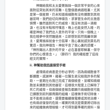
神賜給我和太太愛菁姊妹一個非常平安的心來
面對這突如其來的苦難。在整個患病過程裏，尤其
是第一個星期，仍未知道癌細胞有沒有擴散到其他
器官時，我們迫切向神禱告，求掌管生命的主施恩
憐憫。雖然面對死亡的威脅，我沒有流過一滴眼
淚，也沒有半點唉哼嘆息，晚上也能安然入睡，的
確是神給了我們出人意外的平安。只有一個晚上，
我在睡夢中突然醒過來，立即想到若然我離世歸
主，愛菁姊妹就會十分孤單，我心裏就感到莫名的
驚恐。我向神禱告，神就平息了我心裏的恐懼。
「神所賜出人意外的平安，必在基督耶穌裏，保守
你們的心懷意念。」（腓四7）我的確經歷了這段
經文的實際。
ii. 神幫助我迅速接受手術
處理癌症病患是分秒必爭的，因為癌細胞會不
斷擴散。感謝神，藉著一位醫生弟兄給我許多的幫
助，一星期左右我已完成了兩個檢查，並確知癌細
胞並未擴散到其他器官，這樣很大程度上已解除了
死亡的威脅。但兩個檢查報告都顯示癌細胞很可能
已擴散到前列腺周圍的組織，這樣做手術切除後，
並不能根治癌症，還需要繼續做電療或其他治療，
也有癌症復發的危險。確實的情況是需要將切除出
來的組織做病理檢驗，才可得到最準確的資料。接