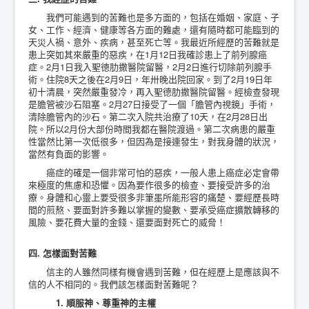
我們可能遇到的苦難也是多方面的，包括在婚姻、家庭、子
女、工作、經濟、健康等各方面的難處，還有隨時都可能臨到的
天災人禍、意外、疾病，甚至死亡等。我最近所經歷的苦難就是
患上突如其來嚴重的惡疾，在1月12日我確診患上了前列腺癌
症。2月1日我入聖徳肋撒醫院留醫，2月2日進行切除前列腺手
術。住院8天之後在2月9日，年卅晚出院回家。到了2月19日年
初十清晨，突然嚴重發冷，再入聖德肋撒醫院留醫。經檢查發現
是膽管被沙石阻塞。2月27日接受了一個「膽管內視鏡」手術，
清除膽管內的沙石。第二次入院共治療了10天，在2月28日出
院。所以2月份大部份時間我都在醫院渡過。第二次病患的嚴重
性當然比第一次低很多，但因為是接連發生，對我身體的狀況，
當然有負面的影響。
癌症的確是一個非常可怕的惡疾，一般人患上癌症必定會帶
來極度的焦慮和恐懼。因為要作很多的檢查、要接受許多的治
療。身體和心靈上要受很多非筆墨所能形容的痛楚、要經歷長時
間的煎熬、要面對許多難以掌握的變數、要承受癌症擴散轉移的
風險、要花費大量的金錢、還要面對死亡的威脅！
四. 怎樣面對苦難
信主的人雖然同樣有機會遇到苦難，但在經歷上是應該與不
信的人不相同的。我們該怎樣面對苦難呢？
1. 順服神、尊重神的主權