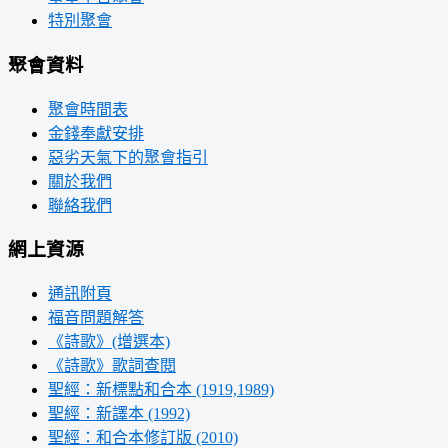
特別聚會
聚會資料
聚會時間表
金錢奉獻安排
惡劣天氣下的聚會指引
關於我們
聯絡我們
網上資源
通訊附頁
福音問題解答
《詩歌》(增選本)
《詩歌》歌詞查閱
聖經：新標點和合本 (1919,1989)
聖經：新譯本 (1992)
聖經：和合本修訂版 (2010)