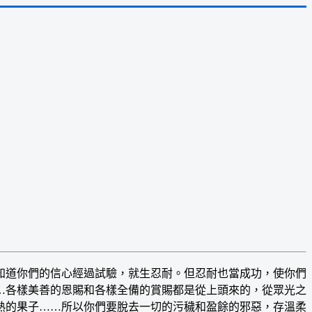
道你們的信心經過試驗，就生忍耐。但忍耐也當成功，使你們
…各樣美善的恩賜和各樣全備的賞賜都是從上頭來的，從眾光之
熟的果子……所以你們要脫去一切的污穢和盈餘的邪惡，存溫柔