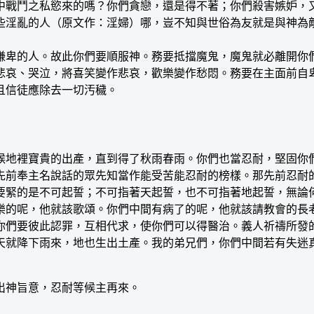
戰鬥之私慾來的嗎？你們貪戀，還是得不著；你們殺害嫉妒，又
些淫亂的人（原文作：淫婦）哪，豈不知與世俗為友就是與神為敵
謙卑的人。故此你們要順服神。務要抵擋魔鬼，魔鬼就必離開你
哀、哭泣，將喜笑變作悲哀，歡樂變作愁悶。務要在主面前自卑，
且信徒應除去一切汚穢。
地裡寶貴的出產，直到得了秋雨春雨。你們也當忍耐，堅固你們
先前奉主名說話的眾先知當作能受苦能忍耐的榜樣。那先前忍耐
要緊的是不可起誓；不可指著天起誓，也不可指著地起誓，無論
樂的呢，他就該歌頌。你們中間有病了的呢，他就該請教會的長
你們要彼此認罪，互相代求，使你們可以得醫治。義人祈禱所發
天就降下雨來，地也生出土產。我的弟兄們，你們中間若有失迷
神旨意，忍耐等候主再來。