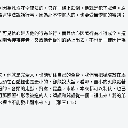
因為凡遵守全律法的，只在一條上跌倒，他就是犯了眾條。原
照這律法說話行事。因為那不憐憫人的，也要受無憐憫的審判；
可見信心是與他的行為並行，而且信心因著行為才得成全。這
女喇合接待使者，又放他們從別的路上出去，不也是一樣因行為
，他就是完全人，也能勒住自己的全身。我們若把嚼環放在馬
舌頭在百體裡也是最小的，卻能說大話。看哪，最小的火能點著
著的。各類的走獸，飛禽，昆蟲，水族，本來都可以制伏，也已
詛那照著神形像被造的人；頌讚和咒詛從一個口裡出來！我的弟
也不能發出甜水來。」（雅三1-12）