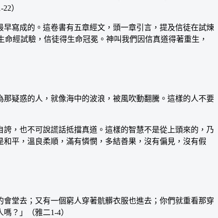
22）
最早寫成的。這卷書有五章經文，頭一章引言，提及信徒在試煉
全的生命經試驗，信徒得生命冠冕。神叫我們因信真道得著重生，
那疑惑的人，就像海中的波浪，被風吹動翻騰。這樣的人不要
誇，也不可說謊話抵擋真道。這樣的智慧不是從上頭來的，乃
是和平，溫良柔順，滿有憐憫，多結善果，沒有偏見，沒有假
會堂去；又有一個窮人穿著骯髒衣服也進去；你們就重看那穿
嗎？」（雅二1-4）