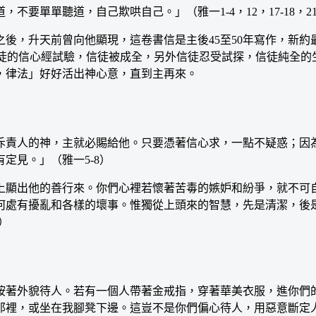
單單聽道，自己欺哄自己。」（雅一1-4，12，17-18，21-
，升天前曾向他顯現，這卷書信是主後45至50年寫作，新約
煉，信徒的信心經試驗，信徒被成全，另外信徒忍受試探，信徒純
，律法」好好活出神心意，直到主再來。
責人的神，主就必賜給他。只要憑著信心求，一點不疑惑；因為
定見。」（雅一5-8）
顯出他的善行來。你們心裡若懷著苦毒的嫉妒和紛爭，就不可自
何處有擾亂和各樣的壞事。惟獨從上頭來的智慧，先是清潔，後
）
著外貌待人。若有一個人帶著金戒指，穿著華美衣服，進你們的
裡，或坐在我腳凳下邊。這豈不是你們偏心待人，用惡意斷定人