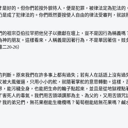
是好的。但你們若按外貌待人，便是犯罪，被律法定為犯法的。
仍是成了犯律法的。你們既然要按使人自由的律法受審判，就該
的祖宗亞伯拉罕把他兒子以撒獻在壇上，豈不是因行為稱義嗎？
為神的朋友。這樣看來，人稱義是因著行為，不是單因著信。妓
20-26）
判斷。原來我們在許多事上都有過失；若有人在話語上沒有過失
又被大風催逼，只用小小的舵，就隨著掌舵的意思轉動。這樣，
界，能污穢全身，也能把生命的輪子點起來，並且是從地獄裡點
了害死人的毒氣。我們用舌頭頌讚那為主、為父的，又用舌頭咒
我的弟兄們，無花果樹能生橄欖嗎？葡萄樹能結無花果嗎？鹹水裡