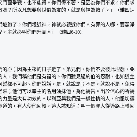
鬥毆爭戰，也不能得。你們得不著，是因為你們不求。你們求
嗎？所以凡想要與世俗為友的，就是與神為敵了。」（雅四1-
們逃跑了。你們親近神，神就必親近你們。有罪的人哪，要潔淨
主就必叫你們升高。」（雅四6-10）
的心；因為主來的日子近了。弟兄們，你們不要彼此埋怨，免
的人，我們稱他們是有福的。你們聽見過約伯的忍耐，也知道主
何誓都不可起。你們說話，是，就說是；不是，就說不是，免得
老來；他們可以奉主的名用油抹他，為他禱告。出於信心的祈禱
的力量是大有功效的。以利亞與我們是一樣性情的人，他懇切禱
真道的，有人使他回轉，這人該知道：叫一個罪人從迷路上轉回