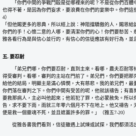
「你們中間的爭戰鬥毆是從哪裡來的呢？不是從你們百體中
也得不著，是因為你們妄求，要浪費在你們的宴樂中。你們這
4）
「但他賜更多的恩典，所以經上說：神阻擋驕傲的人，賜恩給
你們的手！心懷二意的人哪，要清潔你們的心！你們要愁苦、悲
雅各看行為是與信心並行的，有信心的信徒應該有好行為，並
五. 要忍耐
「弟兄們哪，你們要忍耐，直到主來。看哪，農夫忍耐等候
得受審判。看哪，審判的主站在門前了。弟兄們，你們要把那
給他的結局，明顯主是滿心憐憫，大有慈悲。我的弟兄們，最
你們落在審判之下。你們中間有受苦的呢，他就該禱告；有喜
要救那病人，主必叫他起來；他若犯了罪，也必蒙赦免。所以
告，求不要下雨，雨就三年零六個月不下在地上。他又禱告，
便是救一個靈魂不死，並且遮蓋許多的罪。」（雅五7-20）
從雅各書我們看到，信徒雖遇上試煉或試探，我們都須活出