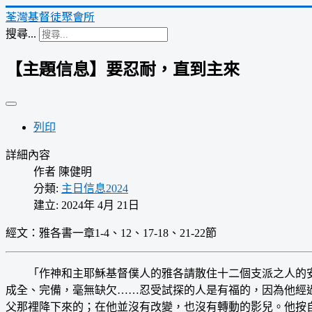
荃灣基督徒聚會所
搜尋...
【主題信息】要忍耐，直到主來
列印
詳細內容
作者
陳健明
分類:
主日信息2024
建立: 2024年 4月 21日
經文：雅各書一章1-4、12、17-18、21-22節
「作神和主耶穌基督僕人的雅各請散住十二個支派之人的安
成全、完備，毫無缺欠……忍受試探的人是有福的，因為他經
父那裡降下來的；在他並沒有改變，也沒有轉動的影兒。他按