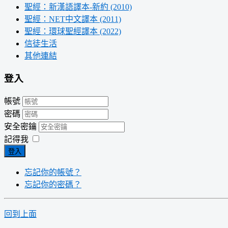
聖經：新漢語譯本-新約 (2010)
聖經：NET中文譯本 (2011)
聖經：環球聖經譯本 (2022)
信徒生活
其他連結
登入
帳號
密碼
安全密鑰
記得我
登入
忘記你的帳號？
忘記你的密碼？
回到上面