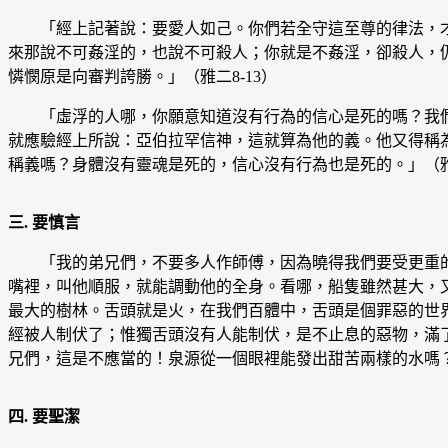
「經上記著說：要愛人如己。你們若全守這至尊的律法，才
來那說不可姦淫的，也說不可殺人；你就是不姦淫，卻殺人，
憐憫原是向審判誇勝。」（雅二8-13）
「虛浮的人哪，你願意知道沒有行為的信心是死的嗎？我們
就應驗經上所說：亞伯拉罕信神，這就算為他的義。他又得稱
稱義嗎？身體沒有靈魂是死的，信心沒有行為也是死的。」（雅二
三. 要慎言
「我的弟兄們，不要多人作師傅，因為曉得我們要受更重的
嘴裡，叫他順服，就能調動他的全身。看哪，船隻雖然甚大，
最大的樹林。舌頭就是火，在我們百體中，舌頭是個罪惡的世
經被人制伏了；惟獨舌頭沒有人能制伏，是不止息的惡物，滿
兄們，這是不應當的！泉源從一個眼裡能發出甜苦兩樣的水嗎？
四. 要聖潔