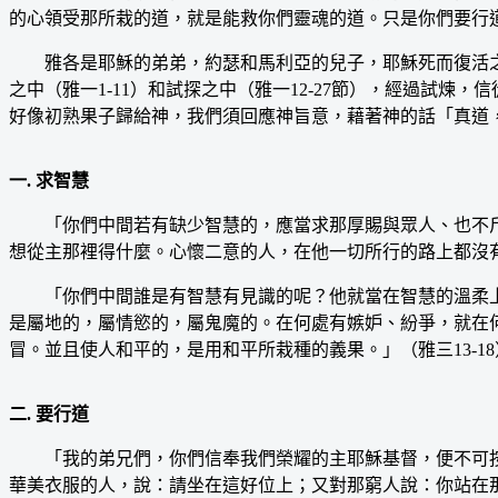
的心領受那所栽的道，就是能救你們靈魂的道。只是你們要行道，不要
雅各是耶穌的弟弟，約瑟和馬利亞的兒子，耶穌死而復活之後
之中（雅一1-11）和試探之中（雅一12-27節），經過試
好像初熟果子歸給神，我們須回應神旨意，藉著神的話「真道
一. 求智慧
「你們中間若有缺少智慧的，應當求那厚賜與眾人、也不斥
想從主那裡得什麼。心懷二意的人，在他一切所行的路上都沒有
「你們中間誰是有智慧有見識的呢？他就當在智慧的溫柔上
是屬地的，屬情慾的，屬鬼魔的。在何處有嫉妒、紛爭，就在
冒。並且使人和平的，是用和平所栽種的義果。」（雅三13-18
二. 要行道
「我的弟兄們，你們信奉我們榮耀的主耶穌基督，便不可按
華美衣服的人，說：請坐在這好位上；又對那窮人說：你站在那