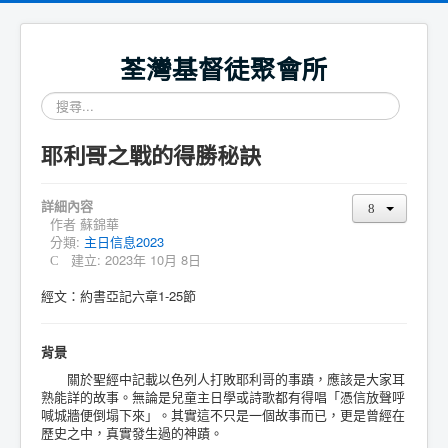
荃灣基督徒聚會所
搜
尋...
耶利哥之戰的得勝秘訣
詳細內容
作者
蘇錦華
分類:
主日信息2023
建立: 2023年 10月 8日
經文：約書亞記六章1-25節
背景
關於聖經中記載以色列人打敗耶利哥的事蹟，應該是大家耳
熟能詳的故事。無論是兒童主日學或詩歌都有得唱「憑信放聲呼
喊城牆便倒塌下來」。其實這不只是一個故事而已，更是曾經在
歷史之中，真實發生過的神蹟。