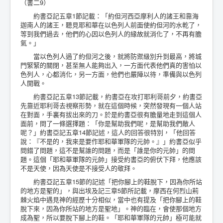
（書二9）
約書亞記五章1節記載：「約但河西亞摩利人的諸王和靠海
迦南人的諸王，聽見耶和華在以色列人前面使約但河的水乾了，
等到我們過去，他們的心因以色列人的緣故就消化了，不再有膽
氣。」
當以色列人過了約但河之後，就將防禦級別升到最高，將城
門緊緊的關閉，甚至無人能夠出入，一方面代表他們真的害怕以
色列人，心都消化，另一方面，他們也嚴陣以待，準備與以色列
人開戰。
約書亞記五章13節記載，約書亞在攻打耶利哥前夕，約書亞
先靠近耶利哥去視察形勢，就在這個時候，突然發現有一個人站
在對面，手裏有拔出來的刀。於是約書亞很有膽量地走到這個人
面前，問了一條選擇題：「你是幫助我們呢，是幫助我們敵人
呢？」約書亞記五章14節記述，這人的回答很特別，「他回答
說：『不是的，我來是要作耶和華軍隊的元帥。』」約書亞似乎
問錯了問題，這不是幫誰的問題，而是「誰是你的元帥」的問
題。這個「耶和華軍隊的元帥」接受約書亞的俯伏下拜，他應該
不是天使，因為天使是不接受人的敬拜。
約書亞記五章15節的記述「把你腳上的鞋脫下，因為你所站
的地方是聖的」，與出埃及記三章5節所記載，摩西在何烈山荊
棘火焰中遇見神的經歷十分相似，當中也有提及「把你腳上的鞋
脫下來，因為你所站的地方是聖地」。神的臨在，會使那個地方
成為聖，所以要脫下腳上的鞋。「耶和華軍隊的元帥」極可能就