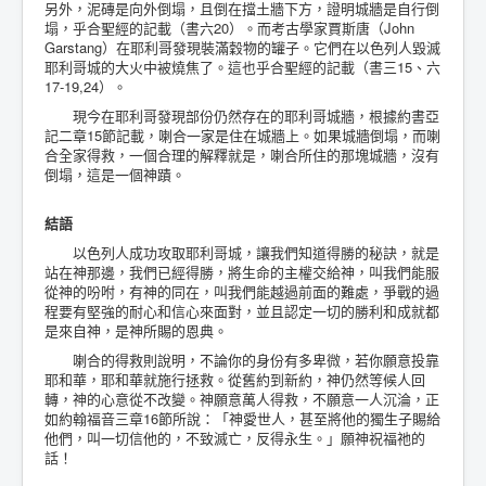
另外，泥磚是向外倒塌，且倒在擋土牆下方，證明城牆是自行倒
塌，乎合聖經的記載（書六20）。而考古學家賈斯唐（John
Garstang）在耶利哥發現裝滿穀物的罐子。它們在以色列人毀滅
耶利哥城的大火中被燒焦了。這也乎合聖經的記載（書三15、六
17-19,24）。
現今在耶利哥發現部份仍然存在的耶利哥城牆，根據約書亞
記二章15節記載，喇合一家是住在城牆上。如果城牆倒塌，而喇
合全家得救，一個合理的解釋就是，喇合所住的那塊城牆，沒有
倒塌，這是一個神蹟。
結語
以色列人成功攻取耶利哥城，讓我們知道得勝的秘訣，就是
站在神那邊，我們已經得勝，將生命的主權交給神，叫我們能服
從神的吩咐，有神的同在，叫我們能越過前面的難處，爭戰的過
程要有堅強的耐心和信心來面對，並且認定一切的勝利和成就都
是來自神，是神所賜的恩典。
喇合的得救則說明，不論你的身份有多卑微，若你願意投靠
耶和華，耶和華就施行拯救。從舊約到新約，神仍然等候人回
轉，神的心意從不改變。神願意萬人得救，不願意一人沉淪，正
如約翰福音三章16節所說：「神愛世人，甚至將他的獨生子賜給
他們，叫一切信他的，不致滅亡，反得永生。」願神祝福祂的
話！