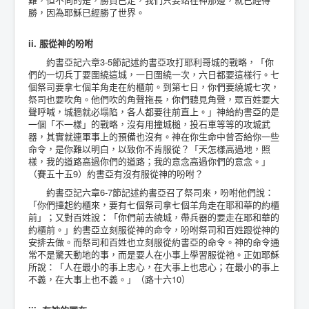
勝，因為耶穌已經勝了世界。
ii. 服從神的吩咐
約書亞記六章3-5節記述約書亞攻打耶利哥城的戰略，「你
們的一切兵丁要圍繞這城，一日圍繞一次，六日都要這樣行。七
個祭司要拿七個羊角走在約櫃前。到第七日，你們要繞城七次，
祭司也要吹角。他們吹的角聲拖長，你們聽見角聲，眾百姓要大
聲呼喊，城牆就必塌陷，各人都要往前直上。」神給約書亞的是
一個「不一樣」的戰略，沒有用撞城槌，投石車等等的攻城武
器，其實就連軍事上的預備也沒有。神在你生命中曾否給你一些
命令，是你難以明白，以致你不肯服從？「天怎樣高過地，照
樣，我的道路高過你們的道路；我的意念高過你們的意念。」
（賽五十五9）約書亞有沒有服從神的吩咐？
約書亞記六章6-7節記述約書亞召了祭司來，吩咐他們說：
「你們擡起約櫃來，要有七個祭司拿七個羊角走在耶和華的約櫃
前」；又對百姓說：「你們前去繞城，帶兵器的要走在耶和華的
約櫃前。」約書亞立刻服從神的命令，吩咐祭司和百姓跟從神的
安排去做。而祭司和百姓也立刻服從約書亞的命令。神的命令通
常不是驚天動地的事，而是要人在小事上學習服從祂。正如耶穌
所說：「人在最小的事上忠心，在大事上也忠心；在最小的事上
不義，在大事上也不義。」（路十六10）