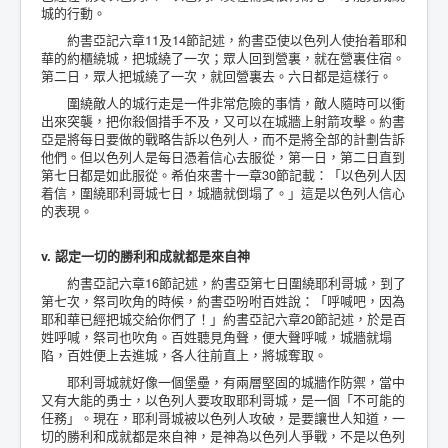
城的行動。
約書亞記六章11及14節記述，約書亞使以色列人使抬着耶和
華的約櫃繞城，把城繞了一次；眾人回到營裏，就在營裏住宿。
第二日，眾人把城繞了一次，就回營裏去。六日都是這樣行。
圍繞敵人的城行走是一件非常危險的事情，敵人隨時可以衝
出來突襲，把你殺個措手不及，又可以在城牆上射箭攻擊。約書
亞是將每日要做的戰略告訴以色列人，而不是將全部的計劃告訴
他們。但以色列人是每日憑着信心去服從，第一日，第二日直到
第七日都是如此服從。希伯來書十一章30節記載：「以色列人因
着信，圍繞耶利哥城七日，城牆就倒塌了。」這是以色列人信心
的表現。
v. 認定一切的勝利和成就都是來自神
約書亞記六章16節記述，約書亞第七日圍繞耶利哥城，到了
第七次，祭司吹角的時候，約書亞吩咐百姓說：「呼喊吧，因為
耶和華已經把城交給你們了！」約書亞記六章20節記述，於是百
姓呼喊，祭司也吹角。百姓聽見角聲，便大聲呼喊，城牆就塌
陷，百姓便上去進城，各人往前直上，將城奪取。
耶利哥城就好像一個堡壘，有兩層堅固的城牆作防禦，當中
又有大能的勇士，以色列人要攻取耶利哥城，是一個「不可能的
任務」。現在，耶利哥城被以色列人攻破，是要讓世人知道，一
切的勝利和成就都是來自神，是神為以色列人爭戰，不是以色列