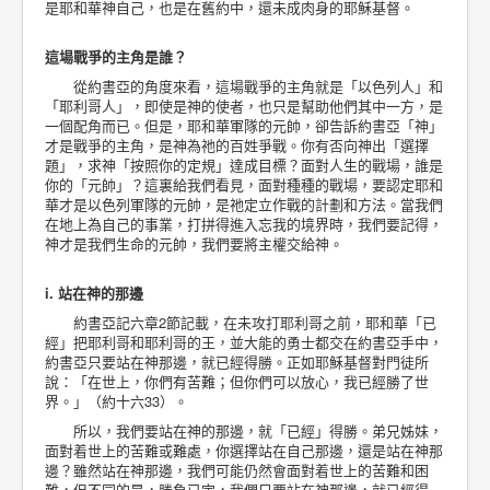
是耶和華神自己，也是在舊約中，還未成肉身的耶穌基督。
這場戰爭的主角是誰？
從約書亞的角度來看，這場戰爭的主角就是「以色列人」和
「耶利哥人」，即使是神的使者，也只是幫助他們其中一方，是
一個配角而已。但是，耶和華軍隊的元帥，卻告訴約書亞「神」
才是戰爭的主角，是神為祂的百姓爭戰。你有否向神出「選擇
題」，求神「按照你的定規」達成目標？面對人生的戰場，誰是
你的「元帥」？這裏給我們看見，面對種種的戰場，要認定耶和
華才是以色列軍隊的元帥，是祂定立作戰的計劃和方法。當我們
在地上為自己的事業，打拼得進入忘我的境界時，我們要記得，
神才是我們生命的元帥，我們要將主權交給神。
i. 站在神的那邊
約書亞記六章2節記載，在未攻打耶利哥之前，耶和華「已
經」把耶利哥和耶利哥的王，並大能的勇士都交在約書亞手中，
約書亞只要站在神那邊，就已經得勝。正如耶穌基督對門徒所
說：「在世上，你們有苦難；但你們可以放心，我已經勝了世
界。」（約十六33）。
所以，我們要站在神的那邊，就「已經」得勝。弟兄姊妹，
面對着世上的苦難或難處，你選擇站在自己那邊，還是站在神那
邊？雖然站在神那邊，我們可能仍然會面對着世上的苦難和困
難，但不同的是，勝負已定，我們只要站在神那邊，就已經得