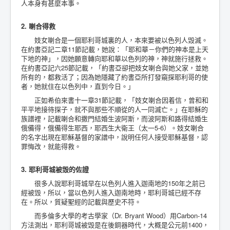
人本身有甚麼本事。
2. 喇合得救
妓女喇合是一個耶利哥城裏的人，本來要被以色列人毁滅。
在約書亞記二章11節記載，她說：「耶和華－你們的神本是上天
下地的神」，因她願意轉向耶和華以色列的神，神就施行拯救。
在約書亞記六25節記載，「約書亞卻把妓女喇合與她父家，並她
所有的，都救活了；因為她隱藏了約書亞所打發窺探耶利哥的使
者，她就住在以色列中，直到今日。」
正如希伯來書十一章31節記載，「妓女喇合因着信，曾和和
平平地接待探子，就不與那些不順從的人一同滅亡。」在耶穌的
族譜裡，記載喇合和撒門結婚生波阿斯，而波阿斯和路得結婚生
俄備得，俄備得生耶西，耶西生大衛王（太一5-6）。妓女喇合
的名字出現在耶穌基督的家譜中，說明任何人接受耶穌基督，認
罪悔改，就能得救。
3. 耶利哥城被毁的佐證
很多人說耶利哥城早在以色列人進入迦南地的150年之前已
經被毁，所以，當以色列人進入迦南地時，耶利哥城已經不存
在。所以，質疑聖經的記載與歷史不符。
而多倫多大學的考古學家（Dr. Bryant Wood）用Carbon-14
方法測出，耶利哥城被毁是在後銅器時代，大概是公元前1400，