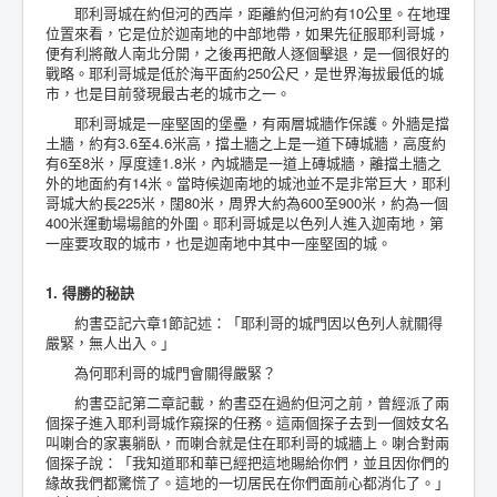
耶利哥城在約但河的西岸，距離約但河約有10公里。在地理
位置來看，它是位於迦南地的中部地帶，如果先征服耶利哥城，
便有利將敵人南北分開，之後再把敵人逐個擊退，是一個很好的
戰略。耶利哥城是低於海平面約250公尺，是世界海拔最低的城
市，也是目前發現最古老的城市之一。
耶利哥城是一座堅固的堡壘，有兩層城牆作保護。外牆是擋
土牆，約有3.6至4.6米高，擋土牆之上是一道下磚城牆，高度約
有6至8米，厚度達1.8米，內城牆是一道上磚城牆，離擋土牆之
外的地面約有14米。當時候迦南地的城池並不是非常巨大，耶利
哥城大約長225米，闊80米，周界大約為600至900米，約為一個
400米運動場場館的外圍。耶利哥城是以色列人進入迦南地，第
一座要攻取的城市，也是迦南地中其中一座堅固的城。
1. 得勝的秘訣
約書亞記六章1節記述：「耶利哥的城門因以色列人就關得
嚴緊，無人出入。」
為何耶利哥的城門會關得嚴緊？
約書亞記第二章記載，約書亞在過約但河之前，曾經派了兩
個探子進入耶利哥城作窺探的任務。這兩個探子去到一個妓女名
叫喇合的家裏躺臥，而喇合就是住在耶利哥的城牆上。喇合對兩
個探子說：「我知道耶和華已經把這地賜給你們，並且因你們的
緣故我們都驚慌了。這地的一切居民在你們面前心都消化了。」