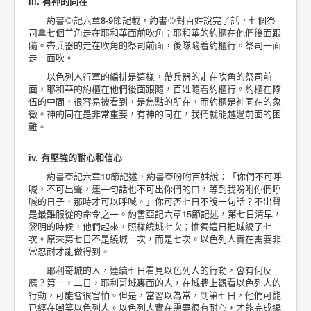
iii. 有神的同在
約書亞記六章8-9節記載，約書亞對百姓說完了話，七個祭
司拿七個羊角走在耶和華面前吹角；耶和華的約櫃在他們後面跟
隨。帶兵器的走在吹角的祭司前面，後隊隨着約櫃行。祭司一面
走一面吹。
以色列人行軍的編排是這樣，帶兵器的走在吹角的祭司前
面，耶和華的約櫃在他們後面跟隨，百姓隨着約櫃行。約櫃在隊
伍的中間，很容易被看到，是焦點的所在，而約櫃是神同在的象
徵。神的同在是非常重要，有神的同在，我們就能越過前面的困
難。
iv. 有堅強的耐心和信心
約書亞記六章10節記述，約書亞吩咐百姓說：「你們不可呼
喊，不可出聲，連一句話也不可出你們的口，等到我吩咐你們呼
喊的日子，那時才可以呼喊。」你可否七日不說一句話？不出聲
是最難服從的命令之一。約書亞記六章15節記述，第七日清早，
黎明的時候，他們起來，照樣繞城七次；惟獨這日把城繞了七
次。原來第七日不是繞城一次，而是七次。以色列人實在需要非
常忍耐才能做得到。
耶利哥城的人，連續七日看見以色列人的行動，會有何反
應？第一，二日，耶利哥城裏面的人，在城牆上觀看以色列人的
行動，可能會很害怕。但是，當習以為常，到第七日，他們可能
已經在嘲笑以色列人。以色列人實在需要很有耐心，才能完成繞