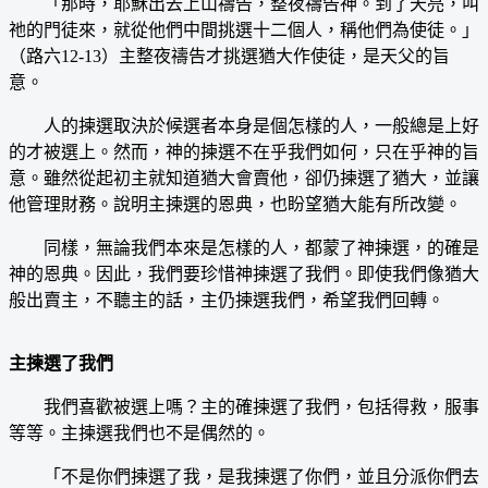
「那時，耶穌出去上山禱告，整夜禱告神。到了天亮，叫
祂的門徒來，就從他們中間挑選十二個人，稱他們為使徒。」
（路六12-13）主整夜禱告才挑選猶大作使徒，是天父的旨
意。
人的揀選取決於候選者本身是個怎樣的人，一般總是上好
的才被選上。然而，神的揀選不在乎我們如何，只在乎神的旨
意。雖然從起初主就知道猶大會賣他，卻仍揀選了猶大，並讓
他管理財務。說明主揀選的恩典，也盼望猶大能有所改變。
同樣，無論我們本來是怎樣的人，都蒙了神揀選，的確是
神的恩典。因此，我們要珍惜神揀選了我們。即使我們像猶大
般出賣主，不聽主的話，主仍揀選我們，希望我們回轉。
主揀選了我們
我們喜歡被選上嗎？主的確揀選了我們，包括得救，服事
等等。主揀選我們也不是偶然的。
「不是你們揀選了我，是我揀選了你們，並且分派你們去