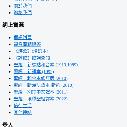
關於我們
聯絡我們
網上資源
通訊附頁
福音問題解答
《詩歌》(增選本)
《詩歌》歌詞查閱
聖經：新標點和合本 (1919,1989)
聖經：新譯本 (1992)
聖經：和合本修訂版 (2010)
聖經：新漢語譯本-新約 (2010)
聖經：NET中文譯本 (2011)
聖經：環球聖經譯本 (2022)
信徒生活
其他連結
登入