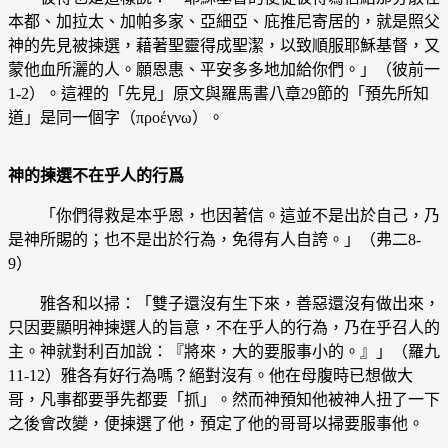
本都、加拉太、加帕多家、亞細亞、庇推尼寄居的，就是照父
神的先見被揀選，藉著聖靈得成聖潔，以致順服耶穌基督，又
蒙他血所灑的人。願恩惠、平安多多地加給你們。」（彼前一
1-2）。這裡的「先見」原文與羅馬書八章29節的「預先所知
道」是同一個字（προέγνω）。
神的揀選不在乎人的行爲
「你們得救是本乎恩，也因著信。這並不是出於自己，乃
是神所賜的；也不是出於行為，免得有人自誇。」（弗二8-
9）
雅各和以掃：「雙子還沒有生下來，善惡還沒有做出來，
只因要顯明神揀選人的旨意，不在乎人的行為，乃在乎召人的
主。神就對利百加說：『將來，大的要服事小的。』」（羅九
11-12）雅各有好行為嗎？絕對沒有。他在母腹時已想做大
哥，凡事都要爭先都要「抓」。然而神預知他被神人扭了一下
之後會改變，便揀選了他，預定了他的哥哥以掃要服事他。