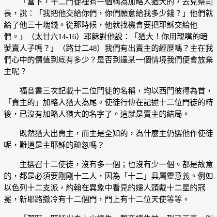
「當下，十二門徒裡有一個稱為加略人猶大的，去見祭司
長，說：「我把他交給你們，你們願意給我多少錢？」他們就
給了他三十塊錢。從那時候，他就找機會要把耶穌交給他
們。」（太廿六14-16）耶穌對他說：「猶大！你用親嘴的暗
號賣人子嗎？」（路廿二48）我們有出賣主的經歷嗎？主在我
們心中的價值到底有多少？是否到達某一個情境我們便會放棄
主呢？
福音書三次記載十二位門徒的名稱，均以西門彼得為首，
「賣主的」加略人猶大為尾。使徒行傳在記述十二位門徒的時
後，已沒有加略人猶大的名字了。這就是賣主的結局。
既然猶大出賣主，而主是全知的，為什麼主仍選他作使徒
呢，難道是主耶穌的疏忽嗎？
主選召十二使徒，沒有多一個；也沒有少一個。都是故意
的，都是必須要剛剛十二人，因為「十二」具屬靈意義。例如
以色列十二支派，約翰在異象中看見的婦人頭戴十二星的冠
冕，新耶路撒冷有十二個門，門上有十二位天使等等。