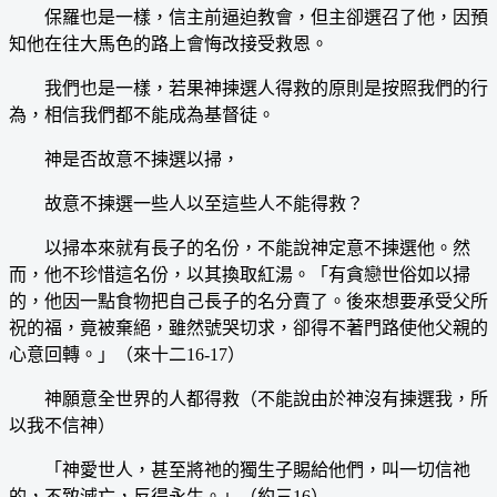
保羅也是一樣，信主前逼迫教會，但主卻選召了他，因預
知他在往大馬色的路上會悔改接受救恩。
我們也是一樣，若果神揀選人得救的原則是按照我們的行
為，相信我們都不能成為基督徒。
神是否故意不揀選以掃，
故意不揀選一些人以至這些人不能得救？
以掃本來就有長子的名份，不能說神定意不揀選他。然
而，他不珍惜這名份，以其換取紅湯。「有貪戀世俗如以掃
的，他因一點食物把自己長子的名分賣了。後來想要承受父所
祝的福，竟被棄絕，雖然號哭切求，卻得不著門路使他父親的
心意回轉。」（來十二16-17）
神願意全世界的人都得救（不能說由於神沒有揀選我，所
以我不信神）
「神愛世人，甚至將祂的獨生子賜給他們，叫一切信祂
的，不致滅亡，反得永生。」（約三16）