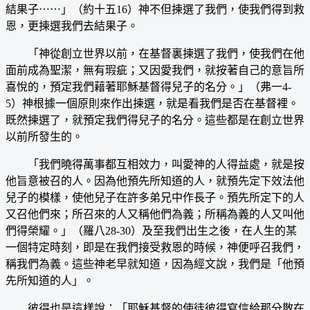
結果子⋯⋯」（約十五16）神不但揀選了我們，使我們得到救
恩，更揀選我們去結果子。
「神從創立世界以前，在基督裏揀選了我們，使我們在他
面前成為聖潔，無有瑕疵；又因愛我們，就按著自己的意旨所
喜悅的，預定我們藉著耶穌基督得兒子的名分。」（弗一4-
5）神根據一個原則來作出揀選，就是看我們是否在基督裡。
既然揀選了，就預定我們得兒子的名分。這些都是在創立世界
以前所發生的。
「我們曉得萬事都互相效力，叫愛神的人得益處，就是按
他旨意被召的人。因為他預先所知道的人，就預先定下效法他
兒子的模樣，使他兒子在許多弟兄中作長子。預先所定下的人
又召他們來；所召來的人又稱他們為義；所稱為義的人又叫他
們得榮耀。」（羅八28-30）及至我們出生之後，在人生的某
一個特定時刻，即是在我們接受救恩的時候，神便呼召我們，
稱我們為義。這些神老早就知道，因為經文說，我們是「他預
先所知道的人」。
彼得也是這樣說：「耶穌基督的使徒彼得寫信給那分散在