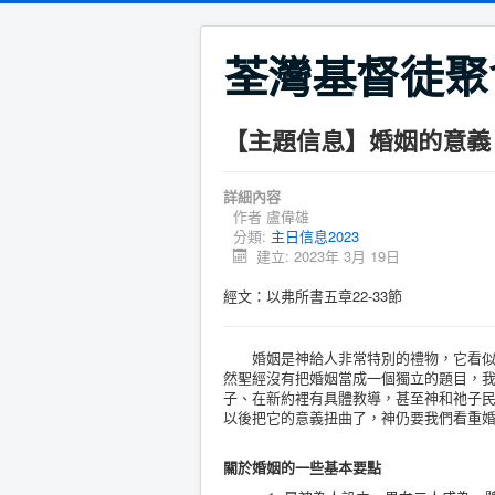
荃灣基督徒聚
【主題信息】婚姻的意義
詳細內容
作者
盧偉雄
分類:
主日信息2023
建立: 2023年 3月 19日
經文：以弗所書五章22-33節
婚姻是神給人非常特別的禮物，它看似被
然聖經沒有把婚姻當成一個獨立的題目，
子、在新約裡有具體教導，甚至神和祂子
以後把它的意義扭曲了，神仍要我們看重
關於婚姻的一些基本要點