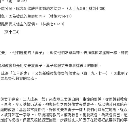
。（創二18-25）
不能分開，除非配偶離世後婚約才結束。（太十九3-6；林前七39）
對象，因為彼此的生命相同。（林後六14-17）
而離開仍未信主的配偶。（林前七10-13）
。（來十三4）
「丈夫」，他們是祂的「妻子」，即使他們常離棄神，去拜偶像如淫婦一樣，神仍
基督和教會都是用丈夫愛妻子、妻子順服丈夫來表達彼此的關係。
聖徒成為「羔羊的妻」，又如新婦妝飾整齊等候丈夫（啟十九、廿一）。因此到了
表達基督和教會的親密。
妻子連合，二人成為一體」來表示夫妻源自同一生命的關係，從而轉到教會
義。再者，今天基督仍活著，祂與信徒之間好像丈夫愛妻子，所以他昔日寫給在
各處的教會：基督非常愛你們，好像丈夫看妻子一樣！我們可以肯定地說，從沒
世人被釘死在十字架上，然後讓得救的人成為教會。祂愛教會、為教會捨己，這
處最好的榜樣。保羅又根據這藍圖進一步講述丈夫和妻子在婚姻裡該要做到的事