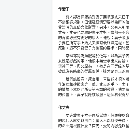
作妻子
有人認為保羅論到妻子要順服丈夫已不合
不需跟這規則。但保羅很清楚要以弗所的
受當時的風俗文化影響。另外，又有人引
丈夫，丈夫也要順服妻子才對。這都是不
的背後必然有更好的原因。他說：妻子順
子要在所有事上給丈夫擁有最終決定權。
原則。這不只對妻子有極高的要求，同時
常理都認為順服等於低等，以為妻子去順
女性是必然的事，他根本無需拿出來討論
與神同等、與父原為一。祂是在同等級的
彼此沒有絲毫的從屬關係，這才是真正的
我們該留意，箴言卅一章描述才德的婦人
作治理和建造家庭，並非丈夫的手下，妻
的情境下寫以弗所書第五章的教導，他要
的位置上，妻子就應該順服。這個看似弱
作丈夫
丈夫愛妻子本是理所當然，保羅卻以命令
的現代人就更難明白：當人人都隨便去愛
的命令是根據什麼？首先，愛的內容是以基