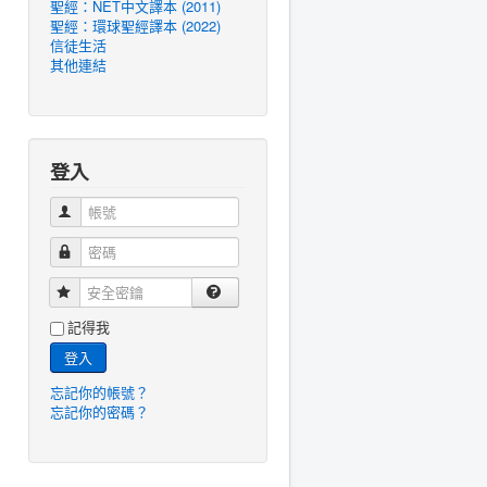
聖經：NET中文譯本 (2011)
聖經：環球聖經譯本 (2022)
信徒生活
其他連結
登入
帳號
密碼
安全密鑰
記得我
登入
忘記你的帳號？
忘記你的密碼？