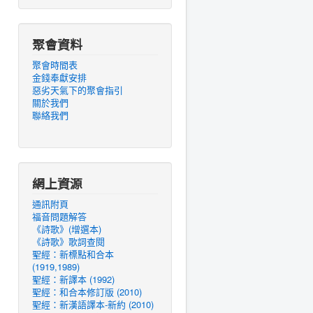
聚會資料
聚會時間表
金錢奉獻安排
惡劣天氣下的聚會指引
關於我們
聯絡我們
網上資源
通訊附頁
福音問題解答
《詩歌》(增選本)
《詩歌》歌詞查閱
聖經：新標點和合本
(1919,1989)
聖經：新譯本 (1992)
聖經：和合本修訂版 (2010)
聖經：新漢語譯本-新約 (2010)