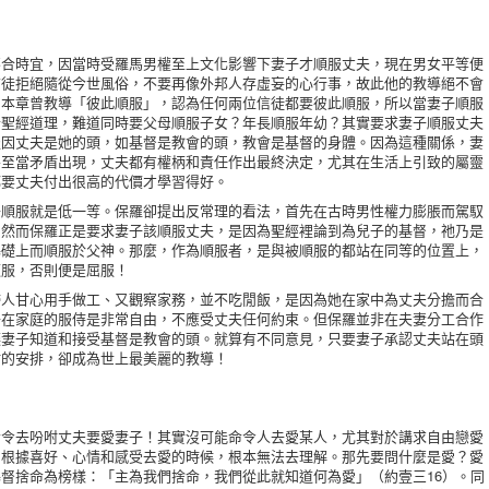
時宜，因當時受羅馬男權至上文化影響下妻子才順服丈夫，現在男女平等便
信徒拒絕隨從今世風俗，不要再像外邦人存虛妄的心行事，故此他的教導絕不會
用本章曾教導「彼此順服」，認為任何兩位信徒都要彼此順服，所以當妻子順服
合聖經道理，難道同時要父母順服子女？年長順服年幼？其實要求妻子順服丈夫
服因丈夫是她的頭，如基督是教會的頭，教會是基督的身體。因為這種關係，妻
甚至當矛盾出現，丈夫都有權柄和責任作出最終決定，尤其在生活上引致的屬靈
都要丈夫付出很高的代價才學習得好。
服就是低一等。保羅卻提出反常理的看法，首先在古時男性權力膨脹而駕馭
。然而保羅正是要求妻子該順服丈夫，是因為聖經裡論到為兒子的基督，祂乃是
基礎上而順服於父神。那麼，作為順服者，是與被順服的都站在同等的位置上，
順服，否則便是屈服！
甘心用手做工、又觀察家務，並不吃閒飯，是因為她在家中為丈夫分擔而合
子在家庭的服侍是非常自由，不應受丈夫任何約束。但保羅並非在夫妻分工合作
讓妻子知道和接受基督是教會的頭。就算有不同意見，只要妻子承認丈夫站在頭
點的安排，卻成為世上最美麗的教導！
去吩咐丈夫要愛妻子！其實沒可能命令人去愛某人，尤其對於講求自由戀愛
，根據喜好、心情和感受去愛的時候，根本無法去理解。那先要問什麼是愛？愛
督捨命為榜樣：「主為我們捨命，我們從此就知道何為愛」（約壹三16）。同