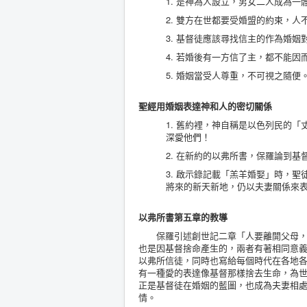
1. 是神為人設立，男女二人成為一體
2. 雙方在世都要受婚盟的約束，人
3. 基督徒應該尋找信主的作為婚姻
4. 若婚後有一方信了主，都不能因
5. 婚姻當受人尊重，不可視之隨便
聖經用婚姻表達神和人的密切關係
1. 舊約裡，神自稱是以色列民的
深愛他們！
2. 在新約的以弗所書，保羅論到
3. 啟示錄記載「羔羊婚娶」時，
將來的新天新地，仍以夫妻關係來
以弗所書第五章的教導
保羅引述創世記二章「人要離開父母，與
也是因基督捨命產生的，兩者有著相同意
以弗所信徒，同時也寫給每個時代在各地
有一種愛的表達像基督那樣捨去生命，為
正是基督徒在婚姻的藍圖，也成為夫妻相
情。