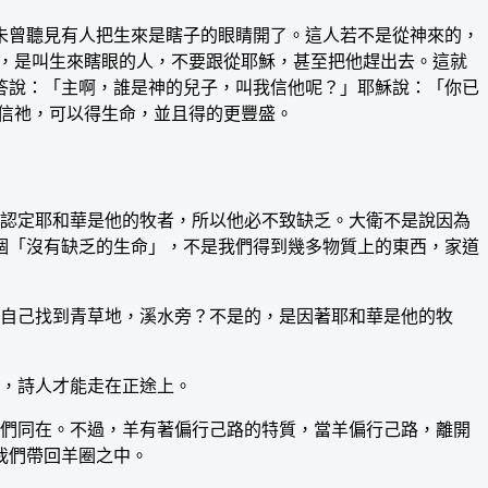
未曾聽見有人把生來是瞎子的眼睛開了。這人若不是從神來的，
事，是叫生來瞎眼的人，不要跟從耶穌，甚至把他趕出去。這就
答說：「主啊，誰是神的兒子，叫我信他呢？」耶穌說：「你已
人信祂，可以得生命，並且得的更豐盛。
認定耶和華是他的牧者，所以他必不致缺乏。大衛不是說因為
個「沒有缺乏的生命」，不是我們得到幾多物質上的東西，家道
自己找到青草地，溪水旁？不是的，是因著耶和華是他的牧
，詩人才能走在正途上。
們同在。不過，羊有著偏行己路的特質，當羊偏行己路，離開
我們帶回羊圈之中。