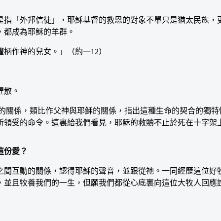
指「外邦信徒」，耶穌基督的救恩的對象不單只是猶太民族，更
，都成為耶穌的羊群。
柄作神的兒女。」（約一12）
趕散。
的關係，類比作父神與耶穌的關係，指出這種生命的契合的獨特
所領受的命令。這裏給我們看見，耶穌的救贖不止於死在十字架
這份愛？
間互動的關係，認得耶穌的聲音，並跟從祂。一同經歷這位好牧
，並且牧養我們的一生，但願我們都從心底裏向這位大牧人回應