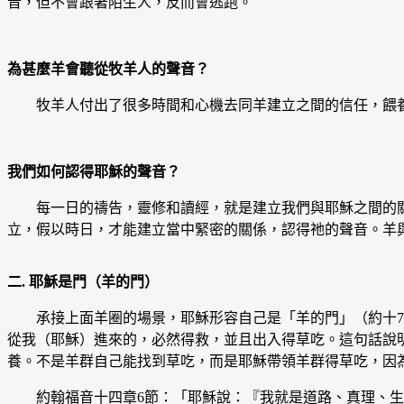
音，但不會跟著陌生人，反而會逃跑。
為甚麼羊會聽從牧羊人的聲音？
牧羊人付出了很多時間和心機去同羊建立之間的信任，餵養
我們如何認得耶穌的聲音？
每一日的禱告，靈修和讀經，就是建立我們與耶穌之間的關
立，假以時日，才能建立當中緊密的關係，認得祂的聲音。羊
二. 耶穌是門（羊的門）
承接上面羊圈的場景，耶穌形容自己是「羊的門」（約十7）
從我（耶穌）進來的，必然得救，並且出入得草吃。這句話說
養。不是羊群自己能找到草吃，而是耶穌帶領羊群得草吃，因
約翰福音十四章6節：「耶穌說：『我就是道路、真理、生