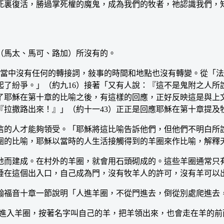
死裏復活，勝過掌死權的魔鬼，成為我們的牧者，祂認識我們，
馬太、馬可、路加）所沒有的。
當中沒有任何的轉接詞，敍事的時間和地點也沒有轉變。從「法
了紛爭。」（約九16）接著「又有人說：『這不是鬼附之人所
了耶穌在第十章的比喻之後，有這樣的回應，正好反映這是與上
『拉撒路出來！』」（約十一43）正正是回應耶穌在第十章提及
人才能夠領受。「耶穌將這比喻告訴他們，但他們不明白所說
羊圈的比喻，耶穌以當時的人生活接觸得到的羊圈來作比喻，解釋
而建成。在村外的羊圈，就會用石頭砌成的。這些羊圈通常只有
睡在這個出入口，自己成為門，沒有牧羊人的許可，沒有羊可以
福音十章一節說明「人進羊圈，不從門進去，倒從別處爬進去
進入羊圈，按著名字叫自己的羊，把羊領出來，也會走在羊的前