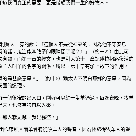
知道我們真正的需要，更是帶領我們一生的好牧人。
利賽人中有的說：『這個人不是從神來的，因為他不守安息
說的話。鬼豈能叫瞎子的眼睛開了呢？』」（約十21）由此可
文有關。而第十章的經文，也是引入第十一章記述拉撒路復活的
牧羊人叫羊的名字的關係。所以，第十章有承上啟下的作用。
的是甚麼意思。」（約十6）猶太人不明白耶穌的意思，因為
天國的道理。
一個很窄的出入口，剛好可以給一隻羊通過。每逢夜晚，牧羊
出去，也沒有狼可以入來。
，那人就是賊，就是強盜。」
面作帶領。而羊會聽從牧羊人的聲音，因為牠認得牧羊人的聲