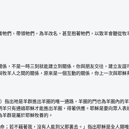
牠們，帶領牠們，為羊改名，甚至抱著牠們，以致羊會聽從牧
係，不是一時三刻就能建立到關係，你與朋友交往，建立友誼可
與牧羊人之間的關係，原來是一個互動的關係，你上一次與耶穌
指出祂是羊群進出羊圈的唯一通路，羊圈的門也為羊圈內的羊
明羊只有通過耶穌才能進出羊圈，得著供應。耶穌是要向眾人表
為羊群是屬於耶穌牧養的。
命；若不藉著我，沒有人能到父那裏去。」指出耶穌是全人類唯