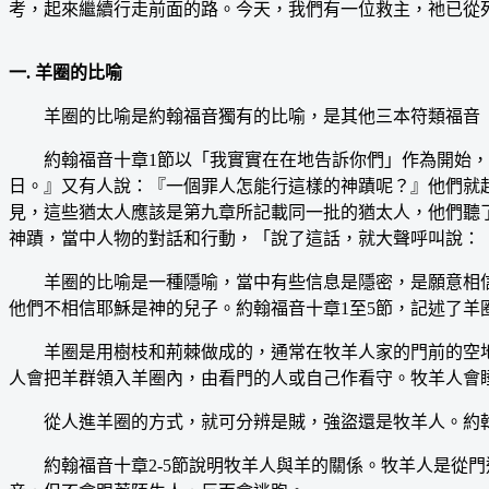
考，起來繼續行走前面的路。今天，我們有一位救主，祂已從
一. 羊圈的比喻
羊圈的比喻是約翰福音獨有的比喻，是其他三本符類福音（
約翰福音十章1節以「我實實在在地告訴你們」作為開始，
日。』又有人說：『一個罪人怎能行這樣的神蹟呢？』他們就起
見，這些猶太人應該是第九章所記載同一批的猶太人，他們聽
神蹟，當中人物的對話和行動，「說了這話，就大聲呼叫說：
羊圈的比喻是一種隱喻，當中有些信息是隱密，是願意相信的
他們不相信耶穌是神的兒子。約翰福音十章1至5節，記述了
羊圈是用樹枝和荊棘做成的，通常在牧羊人家的門前的空地
人會把羊群領入羊圈內，由看門的人或自己作看守。牧羊人會
從人進羊圈的方式，就可分辨是賊，強盜還是牧羊人。約翰
約翰福音十章2-5節說明牧羊人與羊的關係。牧羊人是從門