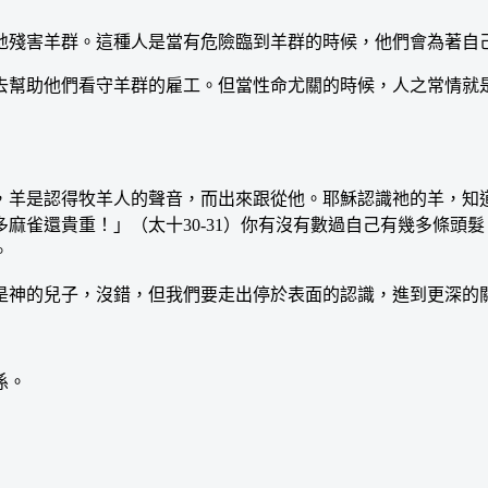
殘害羊群。這種人是當有危險臨到羊群的時候，他們會為著自己
幫助他們看守羊群的雇工。但當性命尤關的時候，人之常情就是
羊是認得牧羊人的聲音，而出來跟從他。耶穌認識祂的羊，知道
麻雀還貴重！」（太十30-31）你有沒有數過自己有幾多條頭髮
。
神的兒子，沒錯，但我們要走出停於表面的認識，進到更深的關
係。