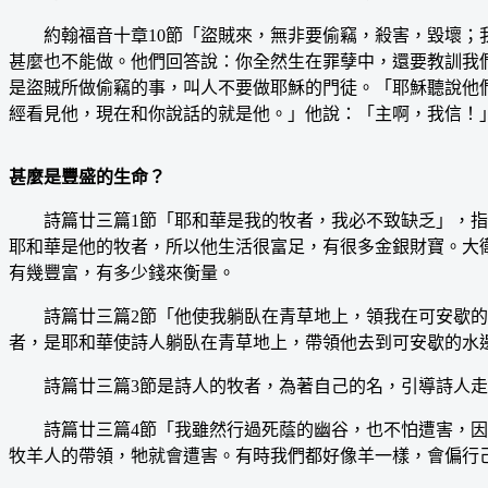
約翰福音十章10節「盜賊來，無非要偷竊，殺害，毀壞；我
甚麼也不能做。他們回答說：你全然生在罪孽中，還要教訓我們
是盜賊所做偷竊的事，叫人不要做耶穌的門徒。「耶穌聽說他
經看見他，現在和你說話的就是他。」他說：「主啊，我信！」
甚麼是豐盛的生命？
詩篇廿三篇1節「耶和華是我的牧者，我必不致缺乏」，指出
耶和華是他的牧者，所以他生活很富足，有很多金銀財寶。大
有幾豐富，有多少錢來衡量。
詩篇廿三篇2節「他使我躺臥在青草地上，領我在可安歇的
者，是耶和華使詩人躺臥在青草地上，帶領他去到可安歇的水
詩篇廿三篇3節是詩人的牧者，為著自己的名，引導詩人走
詩篇廿三篇4節「我雖然行過死蔭的幽谷，也不怕遭害，因為
牧羊人的帶領，牠就會遭害。有時我們都好像羊一樣，會偏行