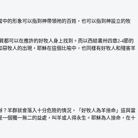
當中的形象可以指到神帶領祂的百姓，也可以指到神設立的牧
都可以在應許的好牧人身上找到。而以西結書卅四章2-4節的
和惡牧人的出現，耶穌在這個比喻中，也同樣有好牧人和殘害羊
？羊群就會落入十分危險的情況，「好牧人為羊捨命」這與當
是一個獨一無二的益處，叫羊或人得永生。耶穌為人捨命，在十