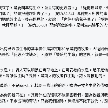
來了，是要叫羊得生命，並且得的更豐盛。」「從創世以來，
嗎？」於是把他趕出去了。」（約九32-34）法利賽人所做的
們把他趕出去，後來遇見他，就說：「你信神的兒子嗎？」他回
就拜耶穌。」（約九35-38）耶穌所做的事，是叫生來瞎眼的
得著豐盛生命的基本條件是認定耶和華是我的牧者。大衛因著
衛是說「我必不致缺乏」，原來「豐盛的生命」的意思，就是一
水邊。」詩人可以躺臥在青草地上，在可安歇的水邊，是不是他
邊。是誰做主動？是祂，是詩人的牧者作主動，詩人是被動的。
義路，不是詩人自己找到一條正確的路，這也是牧者主動的帶領
你與我同在」。其實外在的環境不能傷害我們，因為牧者與我
己路，不跟從神的帶領，只要我們回轉，神總是不撇下我們，把