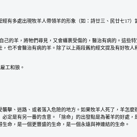
經有多處出現牧羊人帶領羊的形象（如：詩廿三、民廿七17）
自己的羊，將牠們尋見，又會纏裹受傷的，醫治有病的。這些特質
壯，也不會醫治有病的羊。除了以上兩段舊約經文提及有好牧人
比雇工和狼。
襲擊、迷路、或者落入危險的地方。如果牧羊人死了，羊怎麼辦
」必定是有另一番的含意。「捨命」的出發點是為著羊的好處，
得生命，是一個更豐盛的生命，是一個永遠與神連結的生命。