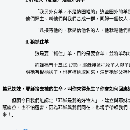
i. 好牧人（耶穌）領圈外的羊
「我另外有羊，不是這圈裡的」這些圈外的羊是
他們歸主。叫他們與我們合成一群，同歸一個牧人
「凡接待他的，就是信他名的人，他就賜他們權
ii. 狼抓住羊
狼是要「抓住」羊，目的是要食羊，並將羊群
約翰福音十章15,17節，耶穌接著把牧羊人與羊
明祂有權柄捨了，也有權柄取回來，這是祂從父神
弟兄姊妹，耶穌捨去祂的生命，叫你來得永生？你會如何回應
但願今日我們能認定「耶穌是我的好牧人」，建立與耶穌之
蔭幽谷，也不怕遭害，因為耶穌與我們同在，也親手帶領我們
來！」