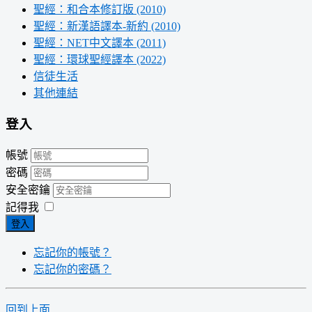
聖經：和合本修訂版 (2010)
聖經：新漢語譯本-新約 (2010)
聖經：NET中文譯本 (2011)
聖經：環球聖經譯本 (2022)
信徒生活
其他連結
登入
帳號
密碼
安全密鑰
記得我
登入
忘記你的帳號？
忘記你的密碼？
回到上面