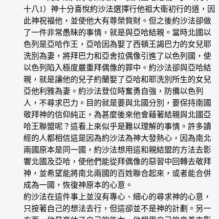
十八1）神十分喜悅約沙法選擇行他祖大衛初行的道，因
此神祝福他，並使他大有尊榮貲財。但之後約沙法卻做
了一件非常愚昧的事情，就是與亞哈結親。當時北國以
色列是亞哈作王，亞哈因為娶了西頓王謁巴力的女兒耶
洗別為妻，將拜巴力和亞舍拉偶像引進了以色列國，使
以色列陷入極度嚴重拜偶像的罪中。約沙法卻與亞哈結
親，就是讓他的兒子約蘭娶了亞哈和耶洗別所生的女兒
亞他利雅為妻。約沙法登位時奮勇自強，防備以色列
人，不尋求巴力。目的就是要與北國分別，要保持南國
敬拜神的信仰純正，為甚麼後來他會藉著結親與北國亞
哈王聯盟呢？這看上來似乎是難以理解的事情。許多讀
經的人都相信這是因為約沙法為神大發熱心，因為南北
兩國原本是同一國，約沙法想用這和親結盟的方法去影
響北國及亞哈，使他們能從拜偶像的惡習中回轉去敬拜
神，並希望能將南北兩國的百姓聯合起來，或者能合併
成為一國，恢復神原本的心意。
約沙法在這件事上並沒有專心、細心的尋求神的心意，
只按著自己的想法去行，但這卻並不是神的計劃。另一