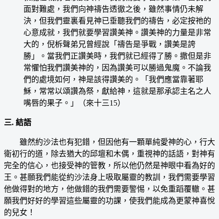
面對難處，我們向神禱告透徹之後，雖然事情仍未解
決，但我們靈裏看見神已垂聽我們的禱告，必定按祂的
心意成就，我們就要學習讚美神。讚美神的力量是非常
大的，倪柝聲弟兄曾經說「禱告是爭戰，讚美是誇
勝」。當我們正讚美時，我們就已經得了勝。撒但是非
常懼怕我們讚美神的，因為讚美可以勝過鬼魔。不論我
們的處境如何，神是該得讚美的。「我們應當靠著耶
穌，常常以頌讚為祭，獻給神，這就是那承認主名之人
嘴唇的果子。」（來十三15）
三. 結語
雖然約沙法也有犯錯，但因他有一顆單純愛神的心，行大
衛初行的道，除去猶大的邱壇和木偶，重視神的話語，對神有
完全的信心，也接受神的管教，所以他仍然是神眼中看為好的
王。甚願我們能從約沙法身上吸取屬靈的教訓，我們需要學習
他做得對的地方，他做錯的我們需要警惕，以免重蹈覆轍。甚
願我們好好的學習這些屬靈的功課，使我們能成為更蒙神喜悅
的兒女！