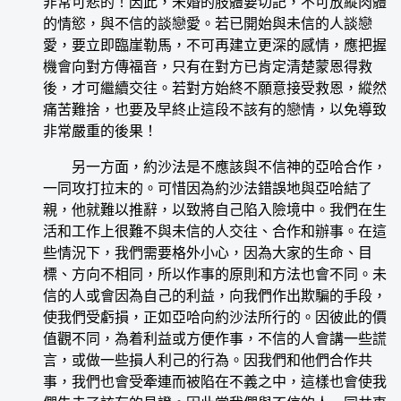
非常可悲的！因此，未婚的肢體要切記，不可放縱肉體
的情慾，與不信的談戀愛。若已開始與未信的人談戀
愛，要立即臨崖勒馬，不可再建立更深的感情，應把握
機會向對方傳福音，只有在對方已肯定清楚蒙恩得救
後，才可繼續交往。若對方始終不願意接受救恩，縱然
痛苦難捨，也要及早終止這段不該有的戀情，以免導致
非常嚴重的後果！
另一方面，約沙法是不應該與不信神的亞哈合作，
一同攻打拉末的。可惜因為約沙法錯誤地與亞哈結了
親，他就難以推辭，以致將自己陷入險境中。我們在生
活和工作上很難不與未信的人交往、合作和辦事。在這
些情況下，我們需要格外小心，因為大家的生命、目
標、方向不相同，所以作事的原則和方法也會不同。未
信的人或會因為自己的利益，向我們作出欺騙的手段，
使我們受虧損，正如亞哈向約沙法所行的。因彼此的價
值觀不同，為着利益或方便作事，不信的人會講一些謊
言，或做一些損人利己的行為。因我們和他們合作共
事，我們也會受牽連而被陷在不義之中，這樣也會使我