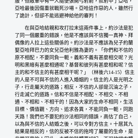
服，但敵軍中有一人隨便張開弓射箭，就射中了亞哈，
亞哈最後因傷重就戰死沙場。亞哈這作惡的人，雖然行
了詭計，但卻不能逃避神給他的審判！
在與亞哈結親和攻打拉末這兩件事上，約沙法是犯
了同一個嚴重的錯誤，他是不應該與不信獨一真神、拜
偶像的人拉上這些關係的。約沙法是不應該為兒子約蘭
娶亞哈拜巴力的女兒亞他利雅為妻的。「你們和不信的
原不相配，不要同負一軛。義和不義有甚麼相交呢？光
明和黑暗有甚麼相通呢？基督和彼列有甚麼相和呢？信
主的和不信主的有甚麼相干呢？」（林後六14-15）信主
的人是不可與不信的人進入婚姻的。信主的人是光明之
子，行走屬天的道路；相反，不信的人卻是沉淪之子，
行走滅亡的道路。信和不信是不相配、不相交、不相
通、不相和、不相干的！因為大家的生命不相同，生活
目標、價值觀、方向、追求各異，不能同負一軛，同跑
天路！我們也不要犯約沙法相同的錯誤，高估了自己，
以為與不信的人結婚之後，可以令對方信主。十居其九
結果是相反的，信的反被不信的拖垮了屬靈的生命，是