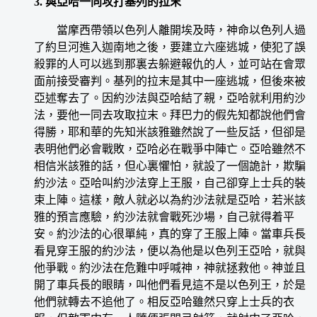
3. 與亞哈一同攻打基列的拉末
當摩西帶領以色列人離開埃及時，神命以色列人過
了約旦河進入迦南地之後，要建立六座逃城，使犯了誤
殺罪的人可以逃到那裏去躲避報仇的人，並可站在會眾
面前接受審判。基列的拉末是其中一座逃城，但後來被
亞述奪去了。因約沙法與亞哈結了親，亞哈就利用約沙
法，要他一同去攻取拉末。拜巴力的假先知都說他們會
得勝，耶和華的先知米該雅雖然說了一些反話，但卻是
表明他們必會戰敗，亞哈必在戰爭中陣亡。亞哈雖然不
相信米該雅的話，但心裏懼怕，就設了一個詭計，欺騙
約沙法。亞哈叫約沙法穿上王服，自己卻穿上士兵的裝
束上陣。這樣，敵人就必以為約沙法就是亞哈，若米該
雅的預言應驗，約沙法就會戰死沙場，自己就得着平
安。約沙法的心很單純，真的穿了王服上陣。當車兵長
看見穿王服的約沙法，便以為他是以色列王亞哈，就與
他爭戰。約沙法在危難中呼喊神，神就拯救他。神並且
開了車兵長的眼睛，叫他們看見這不是以色列王，於是
他們就轉去不追他了。相反亞哈雖然只穿上士兵的衣