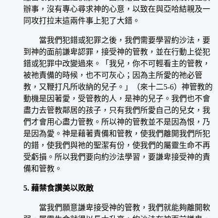
辦事，沒有專心尋求神的心意，以致在與亞哈結親及一
同攻打拉末這兩件事上犯了大錯。
當我們犯錯或犯罪之後，我們需要學習約沙法，要
到神的面前謙卑認罪，接受神的管教，並在行動上從犯
錯或犯罪中改變過來。「我兒，你不可輕看主的管教，
被祂責備的時候，也不可灰心；因為主所愛的祂必管
教，又鞭打凡所收納的兒子。」（來十二5-6）神管教的
動機是因著愛，受管教的人，是神的兒子。我們也不會
盡力去管教鄰居的孩子，只有我們所愛自己的兒女，我
們才會用心盡力管教。所以神的管教並不是因為恨，乃
是因為愛。神是藉著責備和管教，使我們離開我們所犯
的錯，使我們與祂的聖潔有份，使我們的屬靈生命不再
受虧損。所以我們要向約沙法學習，要謙卑接受神的責
備和管教。
5. 藉禁食讚美以敗敵
當我們願意謙卑接受神的管教，我們就能夠離開軟