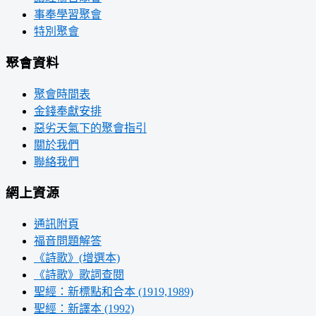
事奉學習聚會
特別聚會
聚會資料
聚會時間表
金錢奉獻安排
惡劣天氣下的聚會指引
關於我們
聯絡我們
網上資源
通訊附頁
福音問題解答
《詩歌》(增選本)
《詩歌》歌詞查閱
聖經：新標點和合本 (1919,1989)
聖經：新譯本 (1992)