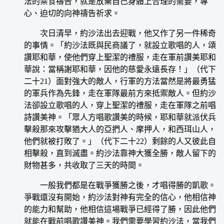
法的禁食禱告，就是放棄自己身體上合理的需要，專
心、迫切的向神禱告祈求。
次日清早，約沙法出去迎戰，他又作了另一件稀奇
的事情。「約沙法既與民商議了，就設立歌唱的人，頌
讚耶和華，使他們穿上聖潔的禮服，走在軍前讚美耶和
華說：當稱謝耶和華，因他的慈愛永遠長存！」（代下
二十21）面對強大的敵人，行軍的方法當然是將最勇猛
的軍兵作為先鋒，走在軍隊最前方來抵禦敵人。但約沙
法卻設立歌唱的人，穿上聖潔的禮服，走在軍隊之前唱
詩讚美神。「眾人方唱歌讚美的時候，耶和華就派伏兵
擊殺那來攻擊猶大人的亞捫人、摩押人，和西珥山人，
他們就被打敗了。」（代下二十22）剩餘的人又彼此自
相擊殺，直到滅盡。約沙法靠神大獲全勝，敵人留下的
財物甚多，共收取了三天的時間。
一般我們都是在戰爭獲勝之後，才唱得勝的凱歌。
爭戰還沒有開始，約沙法對神有完全的信心，他相信神
的能力和幫助，他相信這場戰爭已經得了勝，因此他們
就能在戰前唱歌讚美神。我們需要學習約沙法，當我們