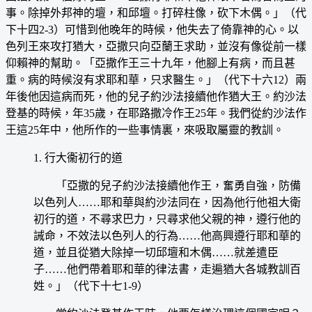
事。除掉外邦神的壇，和邱壇。打碎柱像，砍下木偶。」（代
下十四2-3）可惜到他晚年的時候，他失去了倚靠神的心。以
色列王來攻打猶大，亞撒只向亞蘭王求助，並沒有像從前一樣
仰賴神的幫助。「亞撒作王三十九年，他腳上有病，而且甚
重。病的時候沒有求耶和華，只求醫生。」（代下十六12）兩
年後他因這病而死，他的兒子約沙法接續他作猶大王。約沙法
登基的時候，年35歲，在耶路撒冷作王25年。我們從約沙法作
王這25年中，他所作的一些事情裏，來吸取屬靈的教訓。
1. 行大衞初行的道
「亞撒的兒子約沙法接續他作王，奮勇自強，防備
以色列人……耶和華與約沙法同在，因為他行他祖大衛
初行的道，不尋求巴力，只尋求他父親的神，遵行他的
誡命，不效法以色列人的行為……他高興遵行耶和華的
道，並且從猶大除掉一切邱壇和木偶……就差遣臣
子……他們帶着耶和華的律法書，走遍猶大各城教訓百
姓。」（代下十七1-9）