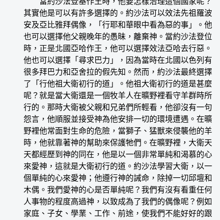
當約沙法登基作王時，他要怎樣治理這個國家呢？
其實他是可以有許多選擇的。約沙法可以效法先祖羅波
安及亞比雅拜偶像，「行耶和華眼中看為惡的事」。他
也可以選擇他父親晚年的愚昧，離棄神。當約沙法登位
時，正是北國亞哈作王，他可以選擇效法亞哈去行惡。
他也可以選擇「尋求巴力」，因為當時在北國以色列有
很多拜巴力和亞舍拉的假先知。然而，約沙法最終選擇
了「行他祖大衛初行的道」。他祖大衛初行的道是甚麼
呢？就是當大衛還是一個牧羊人在曠野裡看守羊群時所
行的。那時大衛被父親和兄弟們所輕看，他卻沒有一句
怨言，他順服並接受神為他安排一切的環境遭遇。在曠
野裡他常面對生命的危險，當獅子、猛獸來侵襲他的羊
時，他就靠著神的幫助來保護牠們。在曠野裡，大衛天
天都經歷到神的同在，他是以一個非常單純和渴慕的心
來愛神，這就是大衛初行的道。約沙法學習大衛，以一
個單純的心來愛神；他遵行神的誡命，除掉一切邱壇和
木偶。我們愛神的心是否單純呢？我們有沒有看重任何
人事物的程度高過神，以致成為了我們的偶像呢？例如
家庭、子女、學業、工作、前途，使我們不能好好的跟