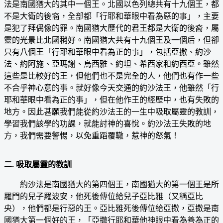
法是南國猶大的其中一個王。北國以色列總共有十九個王，都
不是大衛的後裔，全部都「行耶和華眼中看為惡的事」，主要
是犯了拜偶像的罪。南國猶大歷代的君王都是大衛的後裔，屬
靈的光景比北國稍好。南國猶大共有十九個王及一個后，但卻
只有八個王「行耶和華眼中看為正的事」，包括亞撒、約沙
法、約阿施、亞瑪謝、烏西雅、約坦、希西家和約西亞。雖然
這些是比較好的王，但他們也不是完全的人，他們也有作一些
不合乎神心意的事。就好像今天交通的約沙法王，他雖然「行
耶和華眼中看為正的事」，但在他作王的經歷中，也有失敗的
地方。因此甚願我們能從約沙法王的一生中吸取屬靈的教訓，
學習我們該學的功課，就能討神的喜悅。約沙法王失敗的地
方，我們需要警惕，以免重蹈覆轍，惹神的怒氣！
二. 吸取屬靈的教訓
約沙法是南國猶大的第四個王，南國猶大的第一個王是所
羅門的兒子羅波安，他死後傳位給兒子亞比雅（又稱亞比
央），他們都是行惡的王。亞比雅死後傳位給亞撒，亞撒是南
國猶大第一個好的王，「亞撒行耶和華他神眼中看為善為正的