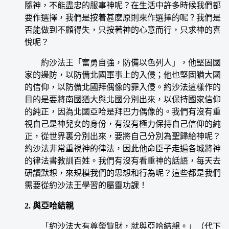
隨神，不能盡忠的服事神呢？在生活中許多時候我們都
要作選擇，我們是按着甚麽原則來作選擇的呢？我們是
否能做到不顧得失，只按著神的心意而行，只求神的喜
悅呢？
約沙法王「奮勇自強，防備以色列人」，他堅固國
家的邊防，以防備北國軍事上的入侵；他也堅固猶大國
的信仰，以防備北國拜偶像的罪入侵。約沙法這樣作的
目的是要將南國猶大與北國分別出來，以保持國家信仰
的純正，因為北國亞哈是拜巴力偶像的。我們有沒有重
視自己是神兒女的身份，有沒有極力保持自己信仰的純
正，從世界裏分別出來，要將自己分別為聖歸給神呢？
約沙法非常重視神的律法，因此他命臣子走遍各城將神
的律法書教訓百姓。我們有沒有看重神的話語，每天去
研讀默想，來規模我們的思想和行為呢？這些都是我們
需要從約沙法王學習的屬靈功課！
2. 與亞哈結親
「約沙法大有尊榮貲財，就與亞哈結親。」（代下