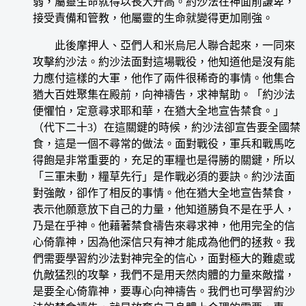
弱，屬靈生命就得以長大升高。約沙法在神面前謙卑，
接受責備和管教，他屬靈的生命就變得更加剛強。
此後摩押人、亞們人和米烏尼人聯合起來，一同來
攻擊約沙法。約沙法面對這場戰役，他知道他是沒有能
力應付這樣的大軍，他作了兩件很稀奇的事情。他集合
猶大百姓聚集在殿前，向神禱告，求神幫助。「約沙法
便懼怕，定意尋求耶和華，在猶大全地宣告禁食。」
（代下二十3）在這關鍵的時候，約沙法卻宣告要全國禁
食，這是一個不尋常的做法。面對戰役，軍兵和戰馬吃
得飽是非常重要的，充足的軍糧也是得勝的關鍵，所以
「三軍未動，糧草先行」是作戰必須的要訣。約沙法面
對強敵，卻作了相反的事情。他在猶大全地宣告禁食，
表示他願意放下自己的力量，他知道勝負不是在乎人，
乃是在乎神。他藉著禁食禱告來尋求神，他用完全的信
心倚靠神，因為他深信只有神才能成為他們的拯救。我
們需要學習約沙法對神完全的信心，面對極大的難處或
仇敵猛烈的攻擊，我們不是用天然肉體的力量來敵擋，
是要全心倚靠神，要專心向神禱告。我們也可學習約沙