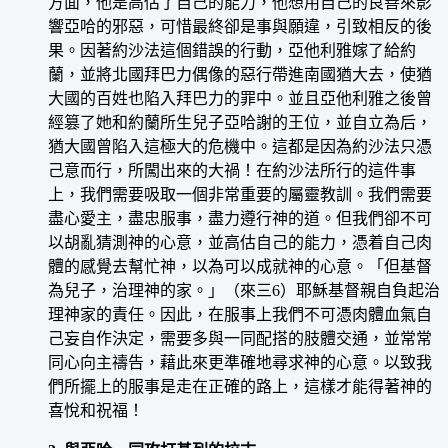
方面，他是高估了自己的能力，他想用自己的良善來影
響亞哈的邪惡，可惜最終卻是事與願違，引致相反的後
果。因著約沙法這個錯誤的行動，亞他利雅嫁了給約
蘭，並將北國拜巴力偶像的惡行帶進南國猶大去，使猶
大國的百姓也陷入拜巴力的罪中。並且亞他利雅之後曾
經篡了她和約蘭所生兒子亞哈謝的王位，並自立為后，
猶大國曾陷入這極大的危機中。這都是因為約沙法只憑
己意而行，所闖出來的大禍！在約沙法所行的這件事
上，我們需要吸取一個非常重要的屬靈教訓。我們需要
盡心愛主，盡忠服事，盡力遵行神的道。但我們卻不可
以胡亂猜測神的心意，並高估自己的能力，憑着自己肉
體的感覺去幫忙神，以為可以成就神的心意。「但基督
為兒子，治理神的家。」（來三6）耶穌基督親自負起治
理神家的責任。因此，在服事上我們不可憑肉體血氣自
己妄自作決定，需要多與一同配搭的肢體交通，並常常
同心向主禱告，藉此來更準確地尋求神的心意。以致我
們所擺上的服事是走在正確的路上，這樣才能得著神的
喜悅和祝福！