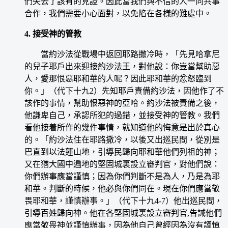
們失去了該有的見證。因此當我們與不信的人一同共事
合作，我們需要小心面對，以免陷在各樣的難處中。
4. 接受神的管教
當約沙法從戰場中返回耶路撒冷時，「先見哈拿尼
的兒子耶戶出來迎接約沙法王，對他說：你豈當幫助惡
人，愛那恨惡耶和華的人呢？因此耶和華的忿怒臨到
你。」（代下十九2）先知耶戶責備約沙法，因他作了不
該作的事情，幫助恨惡神的亞哈。約沙法被責備之後，
他謙卑自己，承認所犯的過錯，並接受神的管教。我們
看他接着所作的幾件事情，就知道他的悔意是出於真心
的。「約沙法住在耶路撒冷，以後又出巡民間，從別是
巴直到以法蓮山地，引導民歸向耶和華他們列祖的神；
又在猶大國中遍地的堅固城裏設立審判官，對他們說：
你們辦事應當謹慎；因為你們判斷不是為人，乃是為耶
和華。判斷的時候，他必與你們同在。現在你們應當敬
畏耶和華，謹慎辦事。」（代下十九4-7）他出巡民間，
引導百姓歸向神。他在各堅固城裏設立審判官,告誡他們
應當敬畏神並謹慎辦事，因為他自己曾經因為沒有謹慎