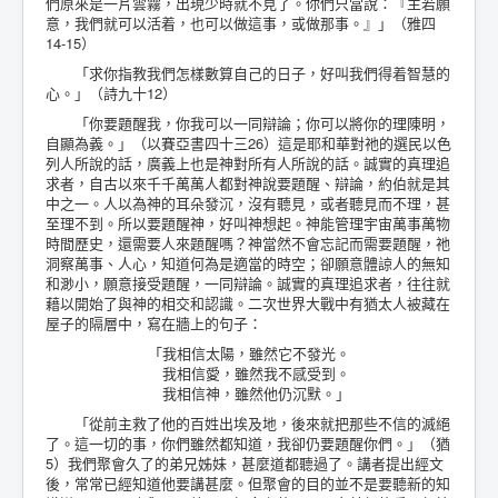
們原來是一片雲霧，出現少時就不見了。你們只當說：『主若願
意，我們就可以活着，也可以做這事，或做那事。』」（雅四
14-15）
「求你指教我們怎樣數算自己的日子，好叫我們得着智慧的
心。」（詩九十12）
「你要題醒我，你我可以一同辯論；你可以將你的理陳明，
自顯為義。」（以賽亞書四十三26）這是耶和華對祂的選民以色
列人所說的話，廣義上也是神對所有人所說的話。誠實的真理追
求者，自古以來千千萬萬人都對神說要題醒、辯論，約伯就是其
中之一。人以為神的耳朵發沉，沒有聽見，或者聽見而不理，甚
至理不到。所以要題醒神，好叫神想起。神能管理宇宙萬事萬物
時間歷史，還需要人來題醒嗎？神當然不會忘記而需要題醒，祂
洞察萬事、人心，知道何為是適當的時空；卻願意體諒人的無知
和渺小，願意接受題醒，一同辯論。誠實的真理追求者，往往就
藉以開始了與神的相交和認識。二次世界大戰中有猶太人被藏在
屋子的隔層中，寫在牆上的句子：
「我相信太陽，雖然它不發光。
我相信愛，雖然我不感受到。
我相信神，雖然他仍沉默。」
「從前主救了他的百姓出埃及地，後來就把那些不信的滅絕
了。這一切的事，你們雖然都知道，我卻仍要題醒你們。」（猶
5）我們聚會久了的弟兄姊妹，甚麼道都聽過了。講者提出經文
後，常常已經知道他要講甚麼。但聚會的目的並不是要聽新的知