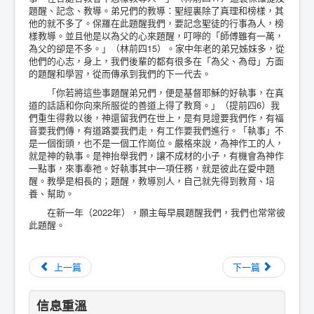
題醒、記念、教導。弟兄們的教導：聖經裏除了真理和榜樣，其
他的就不多了。保羅在此題醒我們，要記念聖徒的行事為人，榜
樣教導。並且他是以為父的心來題醒，叮嚀的「師傅雖有一萬，
為父的卻是不多。」（林前四15）。家中年老的弟兄姊妹多，從
他們的心志，身上，我們後輩的都有很多在「為父、為母」方面
的題醒和學習，從而傳承到我們的下一代去。
「你若將這些事題醒弟兄們，便是基督耶穌的好執事，在真
道的話語和你向來所服從的善道上得了教育。」（提前四6）我
們重生得救以後，神還留我們在世上，是有見證要我們作，有福
音要我們傳，有道路要我們走，有工作要我們進行。「執事」不
是一個銜頭，也不是一個工作崗位。嚴格來說，為神作工的人，
就是神的執事。是神抬舉我們，讓不成材的小子，有機會為神作
一點事，來事奉祂。好執事其中一項任務，就是彼此在愛中題
醒。教學是相長的；題醒，教導別人，自己就先得到教育、培
養、幫助。
在新一年（2022年），願主每早晨題醒我們，我們也常常彼
此題醒。
上一篇
下一篇
信息重溫