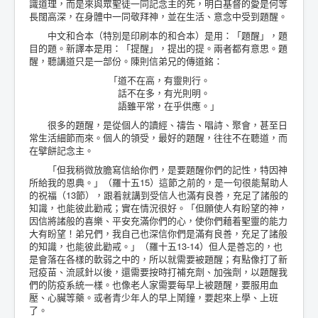
識道理，而是來與眾聖徒一同記念主的死，明白基督的愛是何等
長闊高深，在身體中一同敬拜神，並在生活、意念中受到題醒。
中文和合本（特別是印刷本的和合本）是用：「題醒」，題
目的題。新譯本是用：「提醒」，提出的提。兩者都有意思。題
醒，聽講道只是一部份。陳則信弟兄的傳道銘：
「道不在高，有靈則行。
話不在多，有光則明。
語雖平常，在乎供應。」
很多的題醒，是從個人的讀經、禱告、唱詩、聚會，甚至日
常生活細節而來。個人的領受，最好的題醒，往往不在聽道，而
在擘餅記念主。
「但我稍微放膽寫信給你們，是要題醒你們的記性，特因神
所給我的恩典。」（羅十五15）這節之前的，是一句很能幫助人
的祝福（13節），跟着就講到受信人也滿有良善，充足了諸般的
知識，也能彼此勸戒；實在情況很好。「但願使人有盼望的神，
因信將諸般的喜樂、平安充滿你們的心，使你們藉着聖靈的能力
大有盼望！弟兄們，我自己也深信你們是滿有良善，充足了諸般
的知識，也能彼此勸戒。」（羅十五13-14）但人是善忘的，也
是會落在各樣的軟弱之中的，所以就需要被題醒；有點像打了新
冠疫苗、流感針以後，還需要按時打補充劑、加強劑，以題醒我
們的防疫系統一樣。也像老人家需要每早上被題醒，要服用血
壓、心臟等藥。或者青少年人的早上鬧鐘，要起來上學、上班
了。