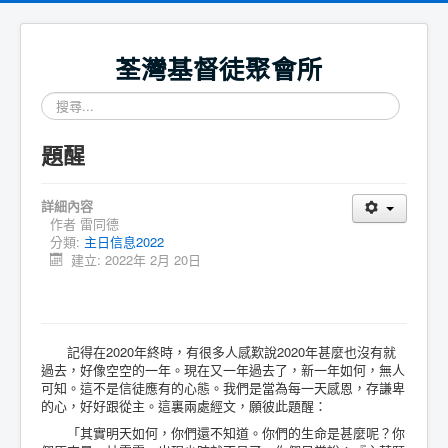
荃灣基督徒聚會所
搜
尋...
題醒
詳細內容
作者
雷同德
分類:
主日信息2022
建立: 2022年 2月 20日
記得在2020年終時，有很多人感歎說2020年甚麼也沒有就
過去，好像空空的一年。現在又一年過去了，新一年如何，無人
可知。這不是信徒應有的心態。我們是當為每一天感恩，存謙卑
的心，好好跟從主。這裏兩處經文，願彼此題醒：
「其實明天如何，你們還不知道。你們的生命是甚麼呢？你