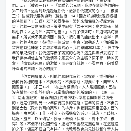
們……」（彼後一13）。「親愛的弟兄啊，我現在寫給你們的是
第二封信。這兩封都是題醒你們，激發你們誠實的心。」（彼後
三1）彼得到快要殉道時（從彼後一14「因為知道我脫離這帳棚
的時候到了」知道）寫了彼得後書，讀起來和保羅的提摩太後
書，約翰一書意味相似。論語中記有「曾子言曰：鳥之將死，其
嗚也哀；人之將死，其言也善。」人到了快死時，知道留話時機
無多，所以就不再顧情面、得失，把心裏的話說出來。彼得、保
羅、約翰皆如是。彼得是一個誠實、率直、激動的人，他的最後
留言也有這味道：要激發誠實的心。我們離開2021年了，信主多
年的弟兄姊妹，我們還存赤子誠實的心嗎？還是與世界妥協了？
我們還存初信主時的激情嗎？願意全心為主嗎？這不是一時的興
奮，「慷慨就死易」的激情，而是從容就義，不看左右，向着標
杆直跑的單純、清心的愛主。
「你要題醒眾人，叫他們順服作官的、掌權的，遵他的命，
預備行各樣的善事。不要毀謗，不要爭競，總要和平，向眾人大
顯温柔。」（多三1-2）「在上有權柄的，人人當順服他，因為
沒有權柄不是出於神的。凡掌權的都是神所命的。」（羅十三
1）這兩處經文，是新約聖經內講信徒和掌權者間關係最清楚
的。這是保羅對另一少年信徒提多的題醒。當年的信徒，不但受
到猶太教（政府許可的宗教）的排斥，也受到羅馬帝國各方面的
逼害。由生活、工作、社交、各種機會的減少、滅沒，至歧視、
驅逐、監禁，以至殘害、抄家、殺頭（保羅）、釘十字架（彼
得）等。不但不能公開聚會，連地下聚會都充滿危險。在這種逼
迫之下，保羅不但自己有持守，也教導教會弟兄姊妹和年青人持