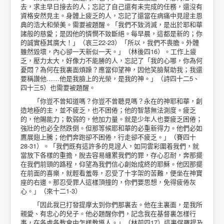
去，求主早日接去的人；忘記了自己還有未完成的任務，還沒有
資格安然見主。身體上疲乏的人，忘記了還當在病痛中見證主恩
典的浩大和榮美。需要被題醒。「我們不致消滅，是出於耶和華
諸般的慈愛；是因他的憐憫不致斷絕。每早晨，這都是新的；你
的誠實極其廣大！」（哀三22-23）「所以，我們不喪膽。外體
雖然毀壞，內心卻一天新似一天。」（林後四16）。工作上疲
乏，壓力太大，好像力不能勝的人，忘記了「我的心哪，你為何
憂悶？為何在我裏面煩躁？應當仰望神，因他笑臉幫助我；我還
要稱讚他……他是我臉上的光榮，是我的神。」（詩四十二5、
四十三5）也需要被題醒。
「你豈不曾知道嗎？你豈不曾聽見嗎？永在的神耶和華，創
造地極的主，並不疲乏，也不困倦；他的智慧無法測度。疲乏
的，他賜能力；軟弱的，他加力量。就是少年人也要疲乏困倦；
強壯的也必全然跌倒。但那等候耶和華的必重新得力。他們必如
鷹展翅上騰；他們奔跑卻不困倦，行走卻不疲乏。」（賽四十
28-31）。「我們既有這許多的見證人，如同雲彩圍着我們，就
當放下各樣的重擔，脫去容易纏累我們的罪，存心忍耐，奔那擺
在我們前頭的路程，仰望為我們信心創始成終的耶穌。他因那擺
在前面的喜樂，就輕看羞辱，忍受了十字架的苦難，便坐在神寶
座的右邊。那忍受罪人這樣頂撞的，你們要思想，免得疲倦灰
心。」（來十二1-3）
「因此我已打發提摩太到你們那裏去。他在主裏面，是我所
親愛、有忠心的兒子。他必題醒你們，記念我在基督裏怎樣行
事，在各處各教會中怎樣教導人。」（林前四17）這裏保羅提及