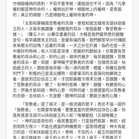
守順服權柄的原則，不但不要爭競，連毀謗也不可。因為「凡掌
權的都是神所命的。」權柄出於神。順服地上的權柄，是表面
的；真正的順服，乃是順服地上權柄背後的神。
「主耶和華賜我受教者的舌頭，使我知道怎樣用言語扶助疲
乏的人。主每早晨題醒，題醒我的耳朵，使我能聽，像受教者一
樣。」（賽五十4）以賽亞書裏的話，大概是我們最熟悉的題醒
金句。每早晨聽見主的話，是最有福的事。我們願意早30分鐘起
床來聽主的話嗎？這裏的早晨，一天之計在於晨，指的也是一天
中最好的時候；有人可能是深夜：把最好的獻給主。也需要有受
教者的耳朵和心志，好的心田。順序的幾步：每早晨題醒，受教
者的耳朵，聽，知道，蒙神賜予受教者的舌頭，怎樣用言語，扶
助疲乏的人。開始是每早晨一點一滴的收聚、積蓄。保羅在迦瑪
列門下，對舊約已是滾瓜爛熟。但蒙復活的主直接向他顯現之
後，還退到亞拉伯去三年，才回耶路撒冷尋求交通。受題醒，有
了受教者的耳朵，聽了，有神的恩典，賜予，題醒，有願意的心
志，然後才能知道，神的心意，何時何處，怎樣適當的以受教者
的舌頭，去扶助人。先是聽，聽神的話語，聽疲乏者的心聲。
「受教者」提了兩次，是一根流通的管子；而非不值一提的
「施教者」，也需要有裝備，豐豐富富的把神的話存在心裏。你
我有甚麼言語可以扶助疲乏的人呢？唯獨聖經（五個唯獨之
一）。神的話是奇妙的，極其豐富的。只是我們貧窮、無知，經
到用時方恨少，不能在適當的時機應用。當用得適當，神大有能
力的話，可來扶助疲乏的人。舉例：不信的人，疲乏的固然很
多。弟兄姊妹中，疲乏的人也不少。生活上疲乏，不想再活下