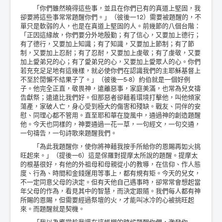
「你們雖然曉得這些事，並且在你們已有的真道上堅固，我
卻要將這些事常常題醒你們。」（彼後一12）需要被題醒的，不
單只是軟弱的人，也是在真道上堅固的人。前幾節的八個台階：
「正因這緣故，你們要分外地殷勤；有了信心，又要加上德行；
有了德行，又要加上知識；有了知識，又要加上節制；有了節
制，又要加上忍耐；有了忍耐，又要加上虔敬；有了虔敬，又要
加上愛弟兄的心；有了愛弟兄的心，又要加上愛眾人的心。你們
若充充足足地有這幾樣，就必使你們在認識我們的主耶穌基督上
不至於閒懶不結果子了。」（彼後一5-8）約伯就是一個好例
子。他完全正直，敬畏神，遠離惡事，家庭美滿，也常為兒女禱
告獻祭；遠遠比我們好。但那惡者卻藉着環境打擊他，叫他傾家
蕩產，家破人亡，身心受到極大的傷害和殘缺。戰友、同伴的安
慰、同理心都不管用。直至耶和華在旋風中，通過神的創造題醒
他。今天也同樣的，神要通過一花一草，一句經文，一句交通，
一句禱告，一句詩歌來題醒我們。
「為此我題醒你，使你將神藉我按手所給你的恩賜再如火挑
旺起來。」（提後一6）這是保羅對提摩太所說的題醒。提摩太
的根基很好，有他的外祖母和母親從小的教導，在信仰、作人態
度、行為、時間和金錢運用等事上，都有規有矩。今天的兒女，
不一定同意父母的決定。但有天他自己遇事時，卻常常會想起當
年父母的作為，看見其中的智慧，而決定跟隨。我們每人都有神
所賜的恩賜，但需要經過祭壇的火，才能叫冰冷的心被挑旺起
來。而題醒就是契機。
「我以為應當趁我還在這帳棚的時候題醒你們，激發你