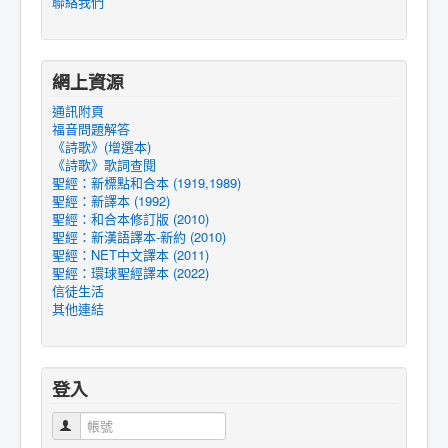
聯絡我們
網上資源
通訊附頁
福音問題解答
《詩歌》(增選本)
《詩歌》歌詞查閱
聖經：新標點和合本 (1919,1989)
聖經：新譯本 (1992)
聖經：和合本修訂版 (2010)
聖經：新漢語譯本-新約 (2010)
聖經：NET中文譯本 (2011)
聖經：環球聖經譯本 (2022)
信徒生活
其他連結
登入
帳號